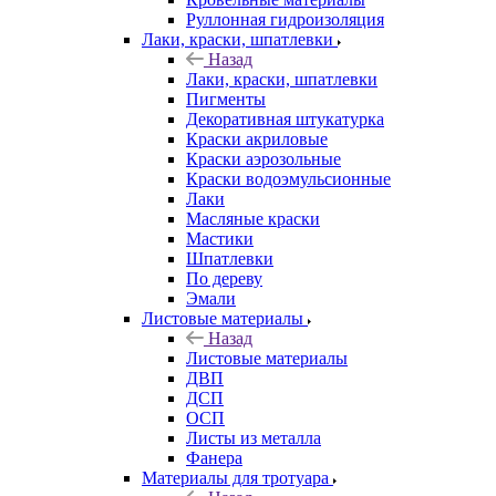
Руллонная гидроизоляция
Лаки, краски, шпатлевки
Назад
Лаки, краски, шпатлевки
Пигменты
Декоративная штукатурка
Краски акриловые
Краски аэрозольные
Краски водоэмульсионные
Лаки
Масляные краски
Мастики
Шпатлевки
По дереву
Эмали
Листовые материалы
Назад
Листовые материалы
ДВП
ДСП
ОСП
Листы из металла
Фанера
Материалы для тротуара