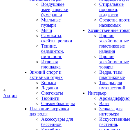
Воздушные
Стиральные
змеи, тарелки,
порошки,
бумеранги
жидкости
Мыльные
Средства прот
пузыри
насекомых
Мячи
Хозяйственные това
Самокаты,
Прочие
скейты, ролики
хозяйственные
Теннис,
пластиковые
бадминтон,
изделия
пинг-понг
Прочие
Игровая
хозяйственные
площадка
товары
Зимний спорт и
Ведра, тазы
активный отдых
пластиковые
Коньки
Товары для
Ледянки
путешествий
Снегокаты
Интерьер
Акции
Тюбинги
Аромадиффузо
Снежкобластеры
Вазы
Плавание, игрушки
Зеркала для
для воды
интерьера
Аксессуары для
Искусственны
бассейнов
растения,
Бассейны
сухоцветы