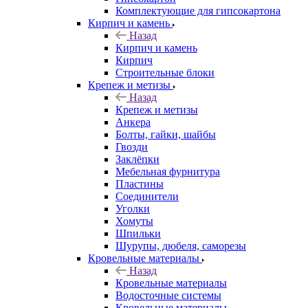
Комплектующие для гипсокартона
Кирпич и камень
Назад
Кирпич и камень
Кирпич
Строительные блоки
Крепеж и метизы
Назад
Крепеж и метизы
Анкера
Болты, гайки, шайбы
Гвозди
Заклёпки
Мебельная фурнитура
Пластины
Соединители
Уголки
Хомуты
Шпильки
Шурупы, дюбеля, саморезы
Кровельные материалы
Назад
Кровельные материалы
Водосточные системы
Кровельные материалы