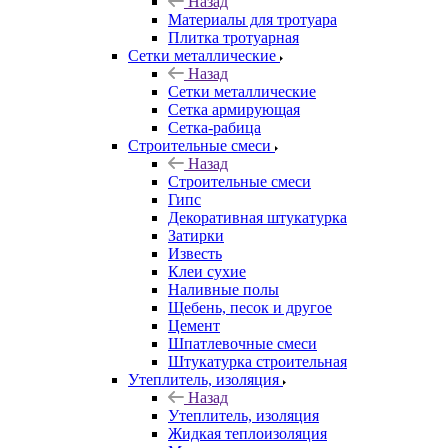
Назад
Материалы для тротуара
Плитка тротуарная
Сетки металлические
Назад
Сетки металлические
Сетка армирующая
Сетка-рабица
Строительные смеси
Назад
Строительные смеси
Гипс
Декоративная штукатурка
Затирки
Известь
Клеи сухие
Наливные полы
Щебень, песок и другое
Цемент
Шпатлевочные смеси
Штукатурка строительная
Утеплитель, изоляция
Назад
Утеплитель, изоляция
Жидкая теплоизоляция