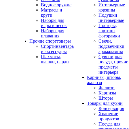
Водное оружие
Интерьерные
Матрасы и
корзины
круги
Подушки
Наборы для
интерьерные
игры в песок
Постеры,
Наборы для
картины,
плавания
фоторамки
Прочие спорттовары
Свечи,
Спортинвентарь
подсвечники,
и аксессуары
аромалампы
Шахматы,
Сувенирная
шашки, нарды
посуда, прочие
предметы
интерьера
Карнизы, шторы,
жалюзи
Жалюзи
Карнизы
Шторы
Товары для кухни
Консервация
Хранение
продуктов
Посуда для