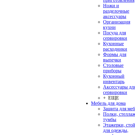
приготовления
Ножи и
разделочные
аксессуары
Организация
кухни
Посуда для
сервировки
Кухонные
расходники
Формы для
выпечки
Столовые
приборы
Кухонный
инвентарь
Аксессуары дл
сервировки
+ ЕЩЕ
Мебель для дома
Защита для ме
Полки, стеллаж
тумбы
Этажерки, сто
для одежды,