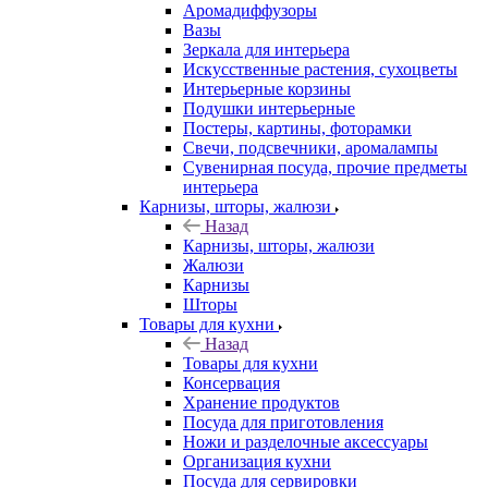
Аромадиффузоры
Вазы
Зеркала для интерьера
Искусственные растения, сухоцветы
Интерьерные корзины
Подушки интерьерные
Постеры, картины, фоторамки
Свечи, подсвечники, аромалампы
Сувенирная посуда, прочие предметы
интерьера
Карнизы, шторы, жалюзи
Назад
Карнизы, шторы, жалюзи
Жалюзи
Карнизы
Шторы
Товары для кухни
Назад
Товары для кухни
Консервация
Хранение продуктов
Посуда для приготовления
Ножи и разделочные аксессуары
Организация кухни
Посуда для сервировки