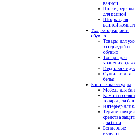
ванной
Полки, зеркала
для ванной
Шторки для
ванной комнат
Уход за одеждой и
обувью
Товары для ухо
за одеждой и
обувью
Товары для
хранения одеж
Гладильные до
Сушилки для
белья
Банные аксессуары
Мебель для ба
Камни и солян
товары для бан
Интерьер для 
Термоизоляция
средства защи
для бани
Бондарные
изделия