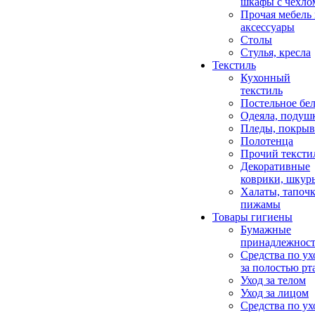
шкафы с чехло
Прочая мебель
аксессуары
Столы
Стулья, кресла
Текстиль
Кухонный
текстиль
Постельное бел
Одеяла, подуш
Пледы, покрыв
Полотенца
Прочий тексти
Декоративные
коврики, шкур
Халаты, тапочк
пижамы
Товары гигиены
Бумажные
принадлежнос
Средства по ух
за полостью рт
Уход за телом
Уход за лицом
Средства по ух