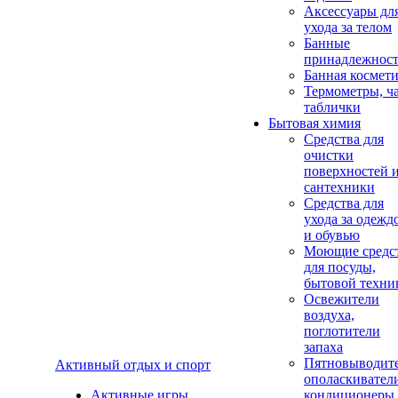
Аксеcсуары дл
ухода за телом
Банные
принадлежнос
Банная космет
Термометры, ч
таблички
Бытовая химия
Средства для
очистки
поверхностей 
сантехники
Средства для
ухода за одежд
и обувью
Моющие средс
для посуды,
бытовой техни
Освежители
воздуха,
поглотители
запаха
Пятновыводите
Активный отдых и спорт
ополаскивател
Активные игры
кондиционеры