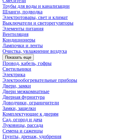
Смесители
Трубы для воды и канализации
Шланги, подводка
Электротовары, свет и климат
Выключатели и светорегуляторы
Элементы питания
Вентиляция
Кондиционеры
Лампочки и ленты
Очистка, увлажнение воздуха
Показать еще
Провод, кабель, гофры
Светильники
Электрика
Электрообогревательные приборы
Двери, замки
Двери межкомнатные
Дверная фурнитура
Доводчики, ограничители
Замки, защелки
Комплектующие к дверям
Сад, огород и дача
Луковицы, рассада
Семена и саженцы
Грунты, дренаж, удобрения