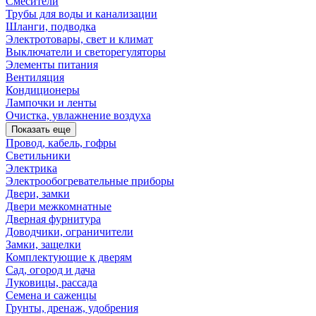
Смесители
Трубы для воды и канализации
Шланги, подводка
Электротовары, свет и климат
Выключатели и светорегуляторы
Элементы питания
Вентиляция
Кондиционеры
Лампочки и ленты
Очистка, увлажнение воздуха
Показать еще
Провод, кабель, гофры
Светильники
Электрика
Электрообогревательные приборы
Двери, замки
Двери межкомнатные
Дверная фурнитура
Доводчики, ограничители
Замки, защелки
Комплектующие к дверям
Сад, огород и дача
Луковицы, рассада
Семена и саженцы
Грунты, дренаж, удобрения