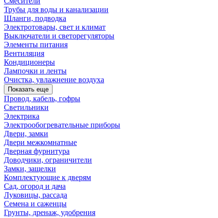
Смесители
Трубы для воды и канализации
Шланги, подводка
Электротовары, свет и климат
Выключатели и светорегуляторы
Элементы питания
Вентиляция
Кондиционеры
Лампочки и ленты
Очистка, увлажнение воздуха
Показать еще
Провод, кабель, гофры
Светильники
Электрика
Электрообогревательные приборы
Двери, замки
Двери межкомнатные
Дверная фурнитура
Доводчики, ограничители
Замки, защелки
Комплектующие к дверям
Сад, огород и дача
Луковицы, рассада
Семена и саженцы
Грунты, дренаж, удобрения