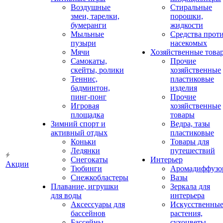
Воздушные
Стиральные
змеи, тарелки,
порошки,
бумеранги
жидкости
Мыльные
Средства прот
пузыри
насекомых
Мячи
Хозяйственные това
Самокаты,
Прочие
скейты, ролики
хозяйственные
Теннис,
пластиковые
бадминтон,
изделия
пинг-понг
Прочие
Игровая
хозяйственные
площадка
товары
Зимний спорт и
Ведра, тазы
активный отдых
пластиковые
Коньки
Товары для
Ледянки
путешествий
Снегокаты
Интерьер
Акции
Тюбинги
Аромадиффузо
Снежкобластеры
Вазы
Плавание, игрушки
Зеркала для
для воды
интерьера
Аксессуары для
Искусственны
бассейнов
растения,
Бассейны
сухоцветы