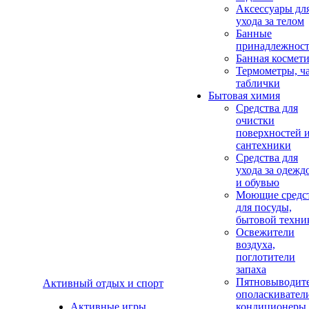
Аксеcсуары дл
ухода за телом
Банные
принадлежнос
Банная космет
Термометры, ч
таблички
Бытовая химия
Средства для
очистки
поверхностей 
сантехники
Средства для
ухода за одежд
и обувью
Моющие средс
для посуды,
бытовой техни
Освежители
воздуха,
поглотители
запаха
Пятновыводите
Активный отдых и спорт
ополаскивател
Активные игры
кондиционеры