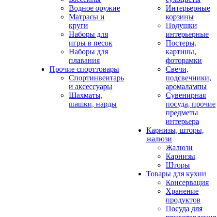
Водное оружие
Интерьерные
Матрасы и
корзины
круги
Подушки
Наборы для
интерьерные
игры в песок
Постеры,
Наборы для
картины,
плавания
фоторамки
Прочие спорттовары
Свечи,
Спортинвентарь
подсвечники,
и аксессуары
аромалампы
Шахматы,
Сувенирная
шашки, нарды
посуда, прочие
предметы
интерьера
Карнизы, шторы,
жалюзи
Жалюзи
Карнизы
Шторы
Товары для кухни
Консервация
Хранение
продуктов
Посуда для