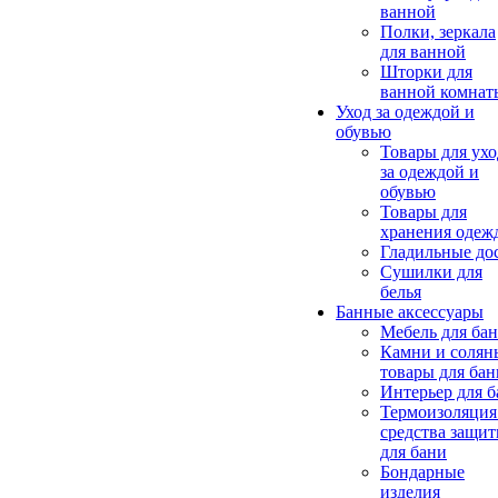
ванной
Полки, зеркала
для ванной
Шторки для
ванной комнат
Уход за одеждой и
обувью
Товары для ухо
за одеждой и
обувью
Товары для
хранения одеж
Гладильные до
Сушилки для
белья
Банные аксессуары
Мебель для ба
Камни и солян
товары для бан
Интерьер для 
Термоизоляция
средства защи
для бани
Бондарные
изделия