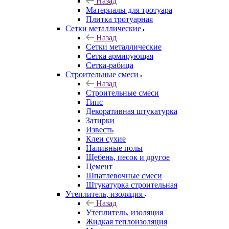
Назад
Материалы для тротуара
Плитка тротуарная
Сетки металлические
Назад
Сетки металлические
Сетка армирующая
Сетка-рабица
Строительные смеси
Назад
Строительные смеси
Гипс
Декоративная штукатурка
Затирки
Известь
Клеи сухие
Наливные полы
Щебень, песок и другое
Цемент
Шпатлевочные смеси
Штукатурка строительная
Утеплитель, изоляция
Назад
Утеплитель, изоляция
Жидкая теплоизоляция