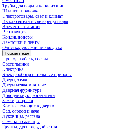
Смесители
Трубы для воды и канализации
Шланги, подводка
Электротовары, свет и климат
Выключатели и светорегуляторы
Элементы питания
Вентиляция
Кондиционеры
Лампочки и ленты
Очистка, увлажнение воздуха
Показать еще
Провод, кабель, гофры
Светильники
Электрика
Электрообогревательные приборы
Двери, замки
Двери межкомнатные
Дверная фурнитура
Доводчики, ограничители
Замки, защелки
Комплектующие к дверям
Сад, огород и дача
Луковицы, рассада
Семена и саженцы
Грунты, дренаж, удобрения