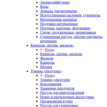
Аромадиффузоры
Вазы
Зеркала для интерьера
Искусственные растения, сухоцветы
Интерьерные корзины
Подушки интерьерные
Постеры, картины, фоторамки
Свечи, подсвечники, аромалампы
Сувенирная посуда, прочие предметы
интерьера
Карнизы, шторы, жалюзи
Назад
Карнизы, шторы, жалюзи
Жалюзи
Карнизы
Шторы
Товары для кухни
Назад
Товары для кухни
Консервация
Хранение продуктов
Посуда для приготовления
Ножи и разделочные аксессуары
Организация кухни
Посуда для сервировки