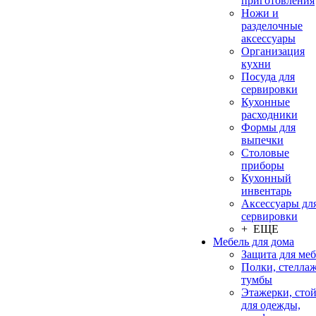
приготовления
Ножи и
разделочные
аксессуары
Организация
кухни
Посуда для
сервировки
Кухонные
расходники
Формы для
выпечки
Столовые
приборы
Кухонный
инвентарь
Аксессуары дл
сервировки
+ ЕЩЕ
Мебель для дома
Защита для ме
Полки, стеллаж
тумбы
Этажерки, сто
для одежды,