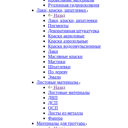
Руллонная гидроизоляция
Лаки, краски, шпатлевки
Назад
Лаки, краски, шпатлевки
Пигменты
Декоративная штукатурка
Краски акриловые
Краски аэрозольные
Краски водоэмульсионные
Лаки
Масляные краски
Мастики
Шпатлевки
По дереву
Эмали
Листовые материалы
Назад
Листовые материалы
ДВП
ДСП
ОСП
Листы из металла
Фанера
Материалы для тротуара