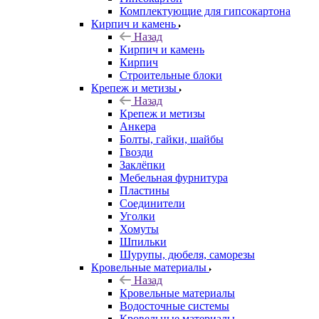
Комплектующие для гипсокартона
Кирпич и камень
Назад
Кирпич и камень
Кирпич
Строительные блоки
Крепеж и метизы
Назад
Крепеж и метизы
Анкера
Болты, гайки, шайбы
Гвозди
Заклёпки
Мебельная фурнитура
Пластины
Соединители
Уголки
Хомуты
Шпильки
Шурупы, дюбеля, саморезы
Кровельные материалы
Назад
Кровельные материалы
Водосточные системы
Кровельные материалы