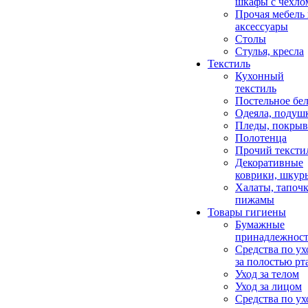
шкафы с чехло
Прочая мебель
аксессуары
Столы
Стулья, кресла
Текстиль
Кухонный
текстиль
Постельное бел
Одеяла, подуш
Пледы, покрыв
Полотенца
Прочий тексти
Декоративные
коврики, шкур
Халаты, тапочк
пижамы
Товары гигиены
Бумажные
принадлежнос
Средства по ух
за полостью рт
Уход за телом
Уход за лицом
Средства по ух