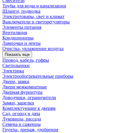
Смесители
Трубы для воды и канализации
Шланги, подводка
Электротовары, свет и климат
Выключатели и светорегуляторы
Элементы питания
Вентиляция
Кондиционеры
Лампочки и ленты
Очистка, увлажнение воздуха
Показать еще
Провод, кабель, гофры
Светильники
Электрика
Электрообогревательные приборы
Двери, замки
Двери межкомнатные
Дверная фурнитура
Доводчики, ограничители
Замки, защелки
Комплектующие к дверям
Сад, огород и дача
Луковицы, рассада
Семена и саженцы
Грунты, дренаж, удобрения