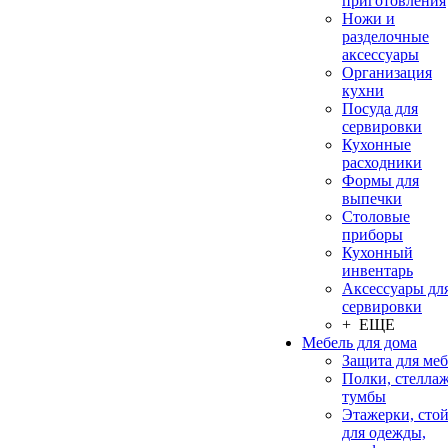
приготовления
Ножи и
разделочные
аксессуары
Организация
кухни
Посуда для
сервировки
Кухонные
расходники
Формы для
выпечки
Столовые
приборы
Кухонный
инвентарь
Аксессуары дл
сервировки
+ ЕЩЕ
Мебель для дома
Защита для ме
Полки, стеллаж
тумбы
Этажерки, сто
для одежды,