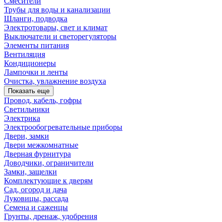
Смесители
Трубы для воды и канализации
Шланги, подводка
Электротовары, свет и климат
Выключатели и светорегуляторы
Элементы питания
Вентиляция
Кондиционеры
Лампочки и ленты
Очистка, увлажнение воздуха
Показать еще
Провод, кабель, гофры
Светильники
Электрика
Электрообогревательные приборы
Двери, замки
Двери межкомнатные
Дверная фурнитура
Доводчики, ограничители
Замки, защелки
Комплектующие к дверям
Сад, огород и дача
Луковицы, рассада
Семена и саженцы
Грунты, дренаж, удобрения