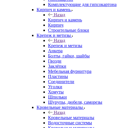
Комплектующие для гипсокартона
Кирпич и камень
Назад
Кирпич и камень
Кирпич
Строительные блоки
Крепеж и метизы
Назад
Крепеж и метизы
Анкера
Болты, гайки, шайбы
Гвозди
Заклёпки
Мебельная фурнитура
Пластины
Соединители
Уголки
Хомуты
Шпильки
Шурупы, дюбеля, саморезы
Кровельные материалы
Назад
Кровельные материалы
Водосточные системы
Кровельные материалы