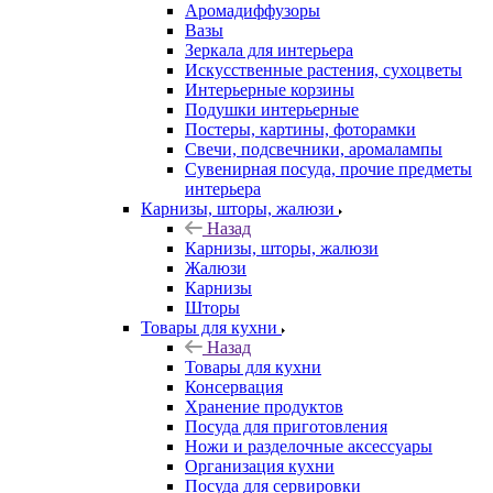
Аромадиффузоры
Вазы
Зеркала для интерьера
Искусственные растения, сухоцветы
Интерьерные корзины
Подушки интерьерные
Постеры, картины, фоторамки
Свечи, подсвечники, аромалампы
Сувенирная посуда, прочие предметы
интерьера
Карнизы, шторы, жалюзи
Назад
Карнизы, шторы, жалюзи
Жалюзи
Карнизы
Шторы
Товары для кухни
Назад
Товары для кухни
Консервация
Хранение продуктов
Посуда для приготовления
Ножи и разделочные аксессуары
Организация кухни
Посуда для сервировки