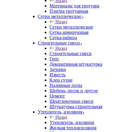
Назад
Материалы для тротуара
Плитка тротуарная
Сетки металлические
Назад
Сетки металлические
Сетка армирующая
Сетка-рабица
Строительные смеси
Назад
Строительные смеси
Гипс
Декоративная штукатурка
Затирки
Известь
Клеи сухие
Наливные полы
Щебень, песок и другое
Цемент
Шпатлевочные смеси
Штукатурка строительная
Утеплитель, изоляция
Назад
Утеплитель, изоляция
Жидкая теплоизоляция