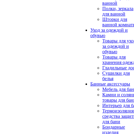
ванной
Полки, зеркала
для ванной
Шторки для
ванной комнат
Уход за одеждой и
обувью
Товары для ухо
за одеждой и
обувью
Товары для
хранения одеж
Гладильные до
Сушилки для
белья
Банные аксессуары
Мебель для ба
Камни и солян
товары для бан
Интерьер для 
Термоизоляция
средства защи
для бани
Бондарные
изделия