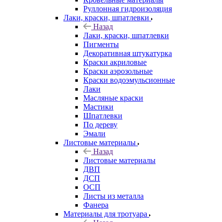
Руллонная гидроизоляция
Лаки, краски, шпатлевки
Назад
Лаки, краски, шпатлевки
Пигменты
Декоративная штукатурка
Краски акриловые
Краски аэрозольные
Краски водоэмульсионные
Лаки
Масляные краски
Мастики
Шпатлевки
По дереву
Эмали
Листовые материалы
Назад
Листовые материалы
ДВП
ДСП
ОСП
Листы из металла
Фанера
Материалы для тротуара