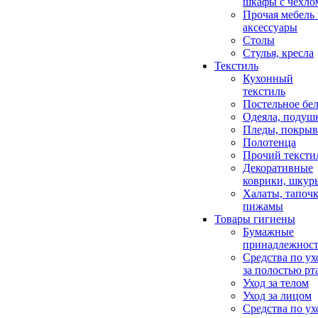
шкафы с чехло
Прочая мебель
аксессуары
Столы
Стулья, кресла
Текстиль
Кухонный
текстиль
Постельное бел
Одеяла, подуш
Пледы, покрыв
Полотенца
Прочий тексти
Декоративные
коврики, шкур
Халаты, тапочк
пижамы
Товары гигиены
Бумажные
принадлежнос
Средства по ух
за полостью рт
Уход за телом
Уход за лицом
Средства по ух