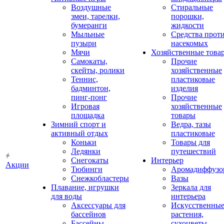
Воздушные
Стиральные
змеи, тарелки,
порошки,
бумеранги
жидкости
Мыльные
Средства прот
пузыри
насекомых
Мячи
Хозяйственные това
Самокаты,
Прочие
скейты, ролики
хозяйственные
Теннис,
пластиковые
бадминтон,
изделия
пинг-понг
Прочие
Игровая
хозяйственные
площадка
товары
Зимний спорт и
Ведра, тазы
активный отдых
пластиковые
Коньки
Товары для
Ледянки
путешествий
Снегокаты
Интерьер
Акции
Тюбинги
Аромадиффузо
Снежкобластеры
Вазы
Плавание, игрушки
Зеркала для
для воды
интерьера
Аксессуары для
Искусственны
бассейнов
растения,
Бассейны
сухоцветы