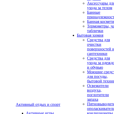
Аксеcсуары дл
ухода за телом
Банные
принадлежнос
Банная космет
Термометры, ч
таблички
Бытовая химия
Средства для
очистки
поверхностей 
сантехники
Средства для
ухода за одежд
и обувью
Моющие средс
для посуды,
бытовой техни
Освежители
воздуха,
поглотители
запаха
Пятновыводите
Активный отдых и спорт
ополаскивател
Активные игры
кондиционеры