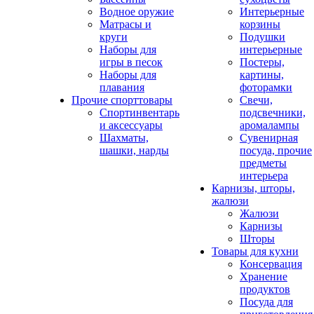
Водное оружие
Интерьерные
Матрасы и
корзины
круги
Подушки
Наборы для
интерьерные
игры в песок
Постеры,
Наборы для
картины,
плавания
фоторамки
Прочие спорттовары
Свечи,
Спортинвентарь
подсвечники,
и аксессуары
аромалампы
Шахматы,
Сувенирная
шашки, нарды
посуда, прочие
предметы
интерьера
Карнизы, шторы,
жалюзи
Жалюзи
Карнизы
Шторы
Товары для кухни
Консервация
Хранение
продуктов
Посуда для