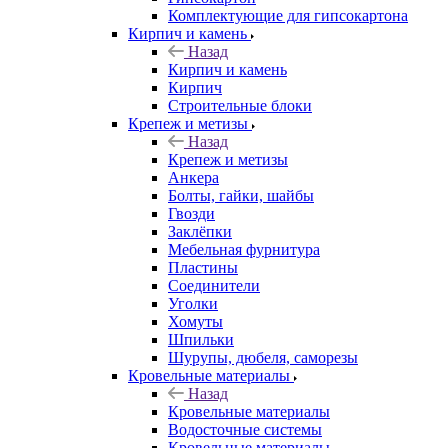
Комплектующие для гипсокартона
Кирпич и камень
Назад
Кирпич и камень
Кирпич
Строительные блоки
Крепеж и метизы
Назад
Крепеж и метизы
Анкера
Болты, гайки, шайбы
Гвозди
Заклёпки
Мебельная фурнитура
Пластины
Соединители
Уголки
Хомуты
Шпильки
Шурупы, дюбеля, саморезы
Кровельные материалы
Назад
Кровельные материалы
Водосточные системы
Кровельные материалы