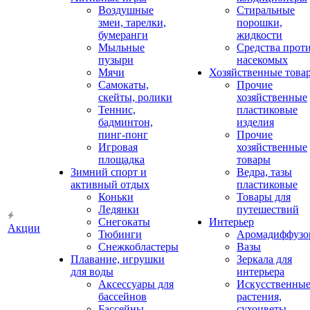
Воздушные
Стиральные
змеи, тарелки,
порошки,
бумеранги
жидкости
Мыльные
Средства прот
пузыри
насекомых
Мячи
Хозяйственные това
Самокаты,
Прочие
скейты, ролики
хозяйственные
Теннис,
пластиковые
бадминтон,
изделия
пинг-понг
Прочие
Игровая
хозяйственные
площадка
товары
Зимний спорт и
Ведра, тазы
активный отдых
пластиковые
Коньки
Товары для
Ледянки
путешествий
Снегокаты
Интерьер
Акции
Тюбинги
Аромадиффузо
Снежкобластеры
Вазы
Плавание, игрушки
Зеркала для
для воды
интерьера
Аксессуары для
Искусственны
бассейнов
растения,
Бассейны
сухоцветы