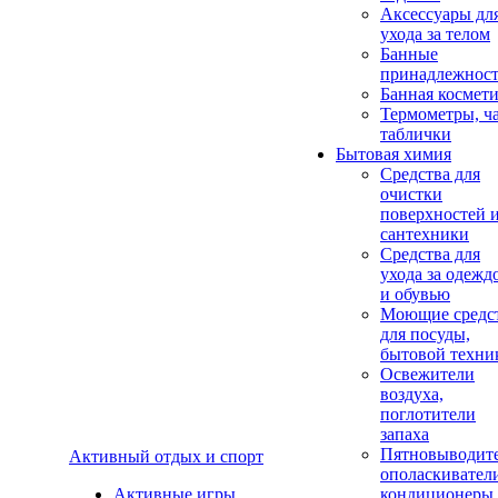
Аксеcсуары дл
ухода за телом
Банные
принадлежнос
Банная космет
Термометры, ч
таблички
Бытовая химия
Средства для
очистки
поверхностей 
сантехники
Средства для
ухода за одежд
и обувью
Моющие средс
для посуды,
бытовой техни
Освежители
воздуха,
поглотители
запаха
Пятновыводите
Активный отдых и спорт
ополаскивател
Активные игры
кондиционеры