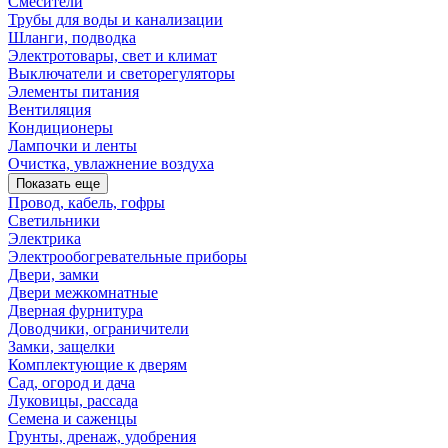
Смесители
Трубы для воды и канализации
Шланги, подводка
Электротовары, свет и климат
Выключатели и светорегуляторы
Элементы питания
Вентиляция
Кондиционеры
Лампочки и ленты
Очистка, увлажнение воздуха
Показать еще
Провод, кабель, гофры
Светильники
Электрика
Электрообогревательные приборы
Двери, замки
Двери межкомнатные
Дверная фурнитура
Доводчики, ограничители
Замки, защелки
Комплектующие к дверям
Сад, огород и дача
Луковицы, рассада
Семена и саженцы
Грунты, дренаж, удобрения