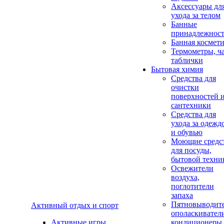
Аксеcсуары дл
ухода за телом
Банные
принадлежнос
Банная космет
Термометры, ч
таблички
Бытовая химия
Средства для
очистки
поверхностей 
сантехники
Средства для
ухода за одежд
и обувью
Моющие средс
для посуды,
бытовой техни
Освежители
воздуха,
поглотители
запаха
Пятновыводите
Активный отдых и спорт
ополаскивател
Активные игры
кондиционеры