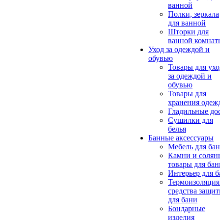
ванной
Полки, зеркала
для ванной
Шторки для
ванной комнат
Уход за одеждой и
обувью
Товары для ухо
за одеждой и
обувью
Товары для
хранения одеж
Гладильные до
Сушилки для
белья
Банные аксессуары
Мебель для ба
Камни и солян
товары для бан
Интерьер для 
Термоизоляция
средства защи
для бани
Бондарные
изделия