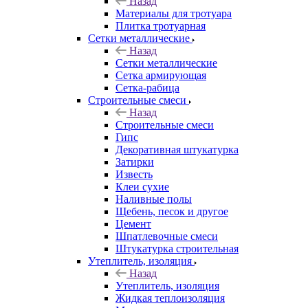
Назад
Материалы для тротуара
Плитка тротуарная
Сетки металлические
Назад
Сетки металлические
Сетка армирующая
Сетка-рабица
Строительные смеси
Назад
Строительные смеси
Гипс
Декоративная штукатурка
Затирки
Известь
Клеи сухие
Наливные полы
Щебень, песок и другое
Цемент
Шпатлевочные смеси
Штукатурка строительная
Утеплитель, изоляция
Назад
Утеплитель, изоляция
Жидкая теплоизоляция