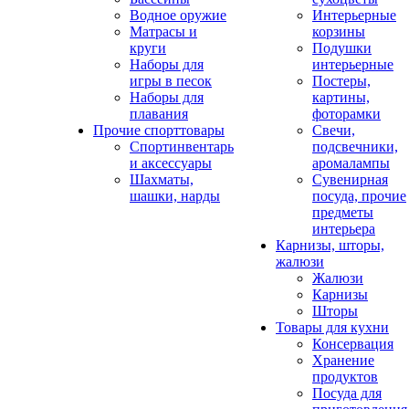
Водное оружие
Интерьерные
Матрасы и
корзины
круги
Подушки
Наборы для
интерьерные
игры в песок
Постеры,
Наборы для
картины,
плавания
фоторамки
Прочие спорттовары
Свечи,
Спортинвентарь
подсвечники,
и аксессуары
аромалампы
Шахматы,
Сувенирная
шашки, нарды
посуда, прочие
предметы
интерьера
Карнизы, шторы,
жалюзи
Жалюзи
Карнизы
Шторы
Товары для кухни
Консервация
Хранение
продуктов
Посуда для