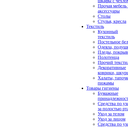
шкафы с чехло
Прочая мебель
аксессуары
Столы
Стулья, кресла
Текстиль
Кухонный
текстиль
Постельное бел
Одеяла, подуш
Пледы, покрыв
Полотенца
Прочий тексти
Декоративные
коврики, шкур
Халаты, тапочк
пижамы
Товары гигиены
Бумажные
принадлежнос
Средства по ух
за полостью рт
Уход за телом
Уход за лицом
Средства по ух