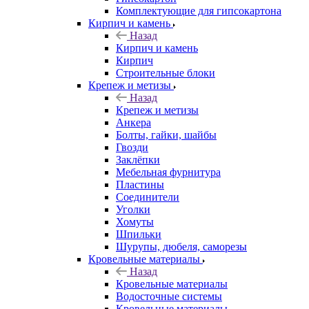
Комплектующие для гипсокартона
Кирпич и камень
Назад
Кирпич и камень
Кирпич
Строительные блоки
Крепеж и метизы
Назад
Крепеж и метизы
Анкера
Болты, гайки, шайбы
Гвозди
Заклёпки
Мебельная фурнитура
Пластины
Соединители
Уголки
Хомуты
Шпильки
Шурупы, дюбеля, саморезы
Кровельные материалы
Назад
Кровельные материалы
Водосточные системы
Кровельные материалы