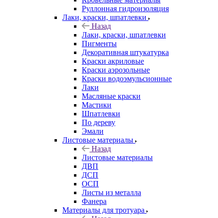
Руллонная гидроизоляция
Лаки, краски, шпатлевки
Назад
Лаки, краски, шпатлевки
Пигменты
Декоративная штукатурка
Краски акриловые
Краски аэрозольные
Краски водоэмульсионные
Лаки
Масляные краски
Мастики
Шпатлевки
По дереву
Эмали
Листовые материалы
Назад
Листовые материалы
ДВП
ДСП
ОСП
Листы из металла
Фанера
Материалы для тротуара