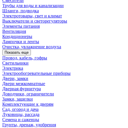
Смесители
Трубы для воды и канализации
Шланги, подводка
Электротовары, свет и климат
Выключатели и светорегуляторы
Элементы питания
Вентиляция
Кондиционеры
Лампочки и ленты
Очистка, увлажнение воздуха
Показать еще
Провод, кабель, гофры
Светильники
Электрика
Электрообогревательные приборы
Двери, замки
Двери межкомнатные
Дверная фурнитура
Доводчики, ограничители
Замки, защелки
Комплектующие к дверям
Сад, огород и дача
Луковицы, рассада
Семена и саженцы
Грунты, дренаж, удобрения