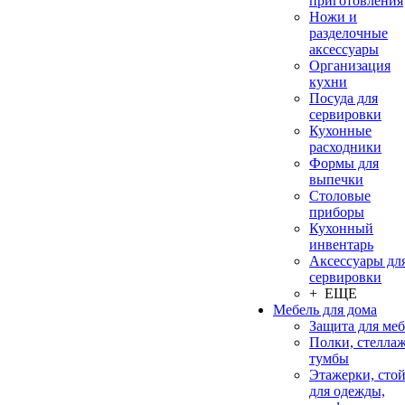
приготовления
Ножи и
разделочные
аксессуары
Организация
кухни
Посуда для
сервировки
Кухонные
расходники
Формы для
выпечки
Столовые
приборы
Кухонный
инвентарь
Аксессуары дл
сервировки
+ ЕЩЕ
Мебель для дома
Защита для ме
Полки, стеллаж
тумбы
Этажерки, сто
для одежды,