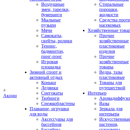
Воздушные
Стиральные
змеи, тарелки,
порошки,
бумеранги
жидкости
Мыльные
Средства прот
пузыри
насекомых
Мячи
Хозяйственные това
Самокаты,
Прочие
скейты, ролики
хозяйственные
Теннис,
пластиковые
бадминтон,
изделия
пинг-понг
Прочие
Игровая
хозяйственные
площадка
товары
Зимний спорт и
Ведра, тазы
активный отдых
пластиковые
Коньки
Товары для
Ледянки
путешествий
Снегокаты
Интерьер
Акции
Тюбинги
Аромадиффузо
Снежкобластеры
Вазы
Плавание, игрушки
Зеркала для
для воды
интерьера
Аксессуары для
Искусственны
бассейнов
растения,
Бассейны
сухоцветы