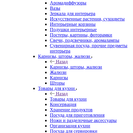
Аромадиффузоры
Вазы
Зеркала для интерьера
Искусственные растения, сухоцветы
Интерьерные корзины
Подушки интерьерные
Постеры, картины, фоторамки
Свечи, подсвечники, аромалампы
Сувенирная посуда, прочие предметы
интерьера
Карнизы, шторы, жалюзи
Назад
Карнизы, шторы, жалюзи
Жалюзи
Карнизы
Шторы
Товары для кухни
Назад
Товары для кухни
Консервация
Хранение продуктов
Посуда для приготовления
Ножи и разделочные аксессуары
Организация кухни
Посуда для сервировки