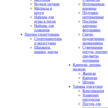
Водное оружие
Интерьерные
Матрасы и
корзины
круги
Подушки
Наборы для
интерьерные
игры в песок
Постеры,
Наборы для
картины,
плавания
фоторамки
Прочие спорттовары
Свечи,
Спортинвентарь
подсвечники,
и аксессуары
аромалампы
Шахматы,
Сувенирная
шашки, нарды
посуда, прочие
предметы
интерьера
Карнизы, шторы,
жалюзи
Жалюзи
Карнизы
Шторы
Товары для кухни
Консервация
Хранение
продуктов
Посуда для