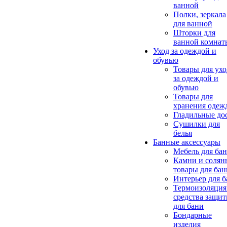
ванной
Полки, зеркала
для ванной
Шторки для
ванной комнат
Уход за одеждой и
обувью
Товары для ухо
за одеждой и
обувью
Товары для
хранения одеж
Гладильные до
Сушилки для
белья
Банные аксессуары
Мебель для ба
Камни и солян
товары для бан
Интерьер для 
Термоизоляция
средства защи
для бани
Бондарные
изделия