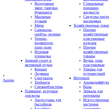
Воздушные
Стиральные
змеи, тарелки,
порошки,
бумеранги
жидкости
Мыльные
Средства прот
пузыри
насекомых
Мячи
Хозяйственные това
Самокаты,
Прочие
скейты, ролики
хозяйственные
Теннис,
пластиковые
бадминтон,
изделия
пинг-понг
Прочие
Игровая
хозяйственные
площадка
товары
Зимний спорт и
Ведра, тазы
активный отдых
пластиковые
Коньки
Товары для
Ледянки
путешествий
Снегокаты
Интерьер
Акции
Тюбинги
Аромадиффузо
Снежкобластеры
Вазы
Плавание, игрушки
Зеркала для
для воды
интерьера
Аксессуары для
Искусственны
бассейнов
растения,
Бассейны
сухоцветы