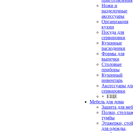
приготовления
Ножи и
разделочные
аксессуары
Организация
кухни
Посуда для
сервировки
Кухонные
расходники
Формы для
выпечки
Столовые
приборы
Кухонный
инвентарь
Аксессуары дл
сервировки
+ ЕЩЕ
Мебель для дома
Защита для ме
Полки, стеллаж
тумбы
Этажерки, сто
для одежды,