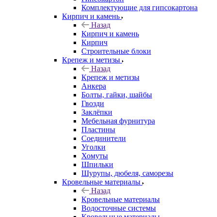
Комплектующие для гипсокартона
Кирпич и камень
Назад
Кирпич и камень
Кирпич
Строительные блоки
Крепеж и метизы
Назад
Крепеж и метизы
Анкера
Болты, гайки, шайбы
Гвозди
Заклёпки
Мебельная фурнитура
Пластины
Соединители
Уголки
Хомуты
Шпильки
Шурупы, дюбеля, саморезы
Кровельные материалы
Назад
Кровельные материалы
Водосточные системы
Кровельные материалы