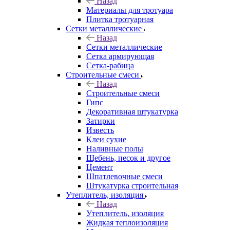
Назад
Материалы для тротуара
Плитка тротуарная
Сетки металлические
Назад
Сетки металлические
Сетка армирующая
Сетка-рабица
Строительные смеси
Назад
Строительные смеси
Гипс
Декоративная штукатурка
Затирки
Известь
Клеи сухие
Наливные полы
Щебень, песок и другое
Цемент
Шпатлевочные смеси
Штукатурка строительная
Утеплитель, изоляция
Назад
Утеплитель, изоляция
Жидкая теплоизоляция