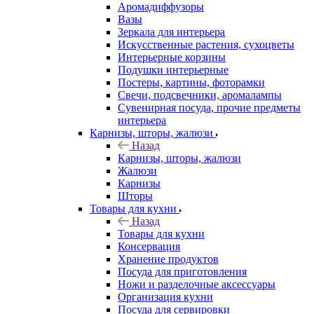
Аромадиффузоры
Вазы
Зеркала для интерьера
Искусственные растения, сухоцветы
Интерьерные корзины
Подушки интерьерные
Постеры, картины, фоторамки
Свечи, подсвечники, аромалампы
Сувенирная посуда, прочие предметы
интерьера
Карнизы, шторы, жалюзи
Назад
Карнизы, шторы, жалюзи
Жалюзи
Карнизы
Шторы
Товары для кухни
Назад
Товары для кухни
Консервация
Хранение продуктов
Посуда для приготовления
Ножи и разделочные аксессуары
Организация кухни
Посуда для сервировки