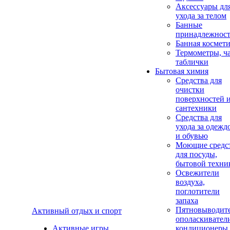
Аксеcсуары дл
ухода за телом
Банные
принадлежнос
Банная космет
Термометры, ч
таблички
Бытовая химия
Средства для
очистки
поверхностей 
сантехники
Средства для
ухода за одежд
и обувью
Моющие средс
для посуды,
бытовой техни
Освежители
воздуха,
поглотители
запаха
Пятновыводите
Активный отдых и спорт
ополаскивател
Активные игры
кондиционеры