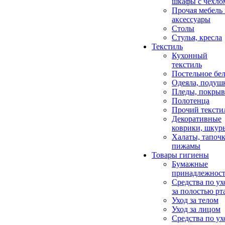
шкафы с чехло
Прочая мебель
аксессуары
Столы
Стулья, кресла
Текстиль
Кухонный
текстиль
Постельное бел
Одеяла, подуш
Пледы, покрыв
Полотенца
Прочий тексти
Декоративные
коврики, шкур
Халаты, тапочк
пижамы
Товары гигиены
Бумажные
принадлежнос
Средства по ух
за полостью рт
Уход за телом
Уход за лицом
Средства по ух