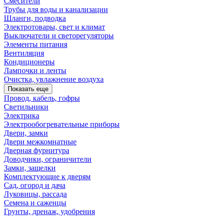
Смесители
Трубы для воды и канализации
Шланги, подводка
Электротовары, свет и климат
Выключатели и светорегуляторы
Элементы питания
Вентиляция
Кондиционеры
Лампочки и ленты
Очистка, увлажнение воздуха
Показать еще
Провод, кабель, гофры
Светильники
Электрика
Электрообогревательные приборы
Двери, замки
Двери межкомнатные
Дверная фурнитура
Доводчики, ограничители
Замки, защелки
Комплектующие к дверям
Сад, огород и дача
Луковицы, рассада
Семена и саженцы
Грунты, дренаж, удобрения