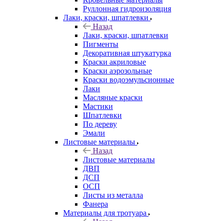
Руллонная гидроизоляция
Лаки, краски, шпатлевки
Назад
Лаки, краски, шпатлевки
Пигменты
Декоративная штукатурка
Краски акриловые
Краски аэрозольные
Краски водоэмульсионные
Лаки
Масляные краски
Мастики
Шпатлевки
По дереву
Эмали
Листовые материалы
Назад
Листовые материалы
ДВП
ДСП
ОСП
Листы из металла
Фанера
Материалы для тротуара