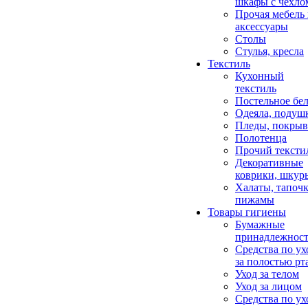
шкафы с чехло
Прочая мебель
аксессуары
Столы
Стулья, кресла
Текстиль
Кухонный
текстиль
Постельное бел
Одеяла, подуш
Пледы, покрыв
Полотенца
Прочий тексти
Декоративные
коврики, шкур
Халаты, тапочк
пижамы
Товары гигиены
Бумажные
принадлежнос
Средства по ух
за полостью рт
Уход за телом
Уход за лицом
Средства по ух