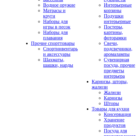
Водное оружие
Интерьерные
Матрасы и
корзины
круги
Подушки
Наборы для
интерьерные
игры в песок
Постеры,
Наборы для
картины,
плавания
фоторамки
Прочие спорттовары
Свечи,
Спортинвентарь
подсвечники,
и аксессуары
аромалампы
Шахматы,
Сувенирная
шашки, нарды
посуда, прочие
предметы
интерьера
Карнизы, шторы,
жалюзи
Жалюзи
Карнизы
Шторы
Товары для кухни
Консервация
Хранение
продуктов
Посуда для