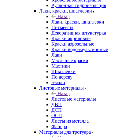
Руллонная гидроизоляция
Лаки, краски, шпатлевки
Назад
Лаки, краски, шпатлевки
Пигменты
Декоративная штукатурка
Краски акриловые
Краски аэрозольные
Краски водоэмульсионные
Лаки
Масляные краски
Мастики
Шпатлевки
По дереву
Эмали
Листовые материалы
Назад
Листовые материалы
ДВП
ДСП
ОСП
Листы из металла
Фанера
Материалы для тротуара