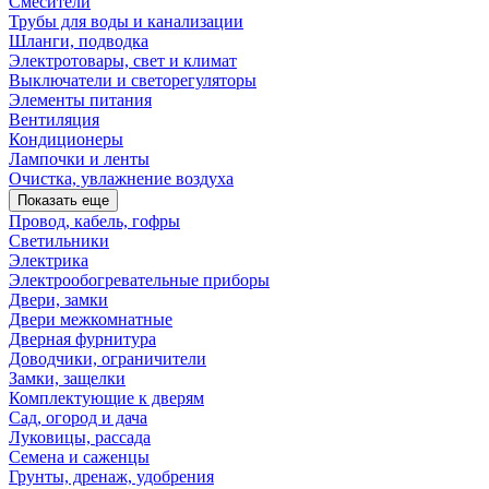
Смесители
Трубы для воды и канализации
Шланги, подводка
Электротовары, свет и климат
Выключатели и светорегуляторы
Элементы питания
Вентиляция
Кондиционеры
Лампочки и ленты
Очистка, увлажнение воздуха
Показать еще
Провод, кабель, гофры
Светильники
Электрика
Электрообогревательные приборы
Двери, замки
Двери межкомнатные
Дверная фурнитура
Доводчики, ограничители
Замки, защелки
Комплектующие к дверям
Сад, огород и дача
Луковицы, рассада
Семена и саженцы
Грунты, дренаж, удобрения