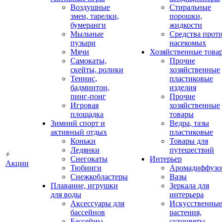
Воздушные
Стиральные
змеи, тарелки,
порошки,
бумеранги
жидкости
Мыльные
Средства прот
пузыри
насекомых
Мячи
Хозяйственные това
Самокаты,
Прочие
скейты, ролики
хозяйственные
Теннис,
пластиковые
бадминтон,
изделия
пинг-понг
Прочие
Игровая
хозяйственные
площадка
товары
Зимний спорт и
Ведра, тазы
активный отдых
пластиковые
Коньки
Товары для
Ледянки
путешествий
Снегокаты
Интерьер
Акции
Тюбинги
Аромадиффузо
Снежкобластеры
Вазы
Плавание, игрушки
Зеркала для
для воды
интерьера
Аксессуары для
Искусственны
бассейнов
растения,
Бассейны
сухоцветы