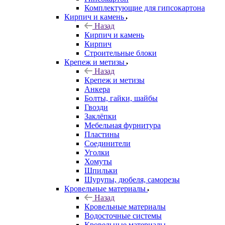
Комплектующие для гипсокартона
Кирпич и камень
Назад
Кирпич и камень
Кирпич
Строительные блоки
Крепеж и метизы
Назад
Крепеж и метизы
Анкера
Болты, гайки, шайбы
Гвозди
Заклёпки
Мебельная фурнитура
Пластины
Соединители
Уголки
Хомуты
Шпильки
Шурупы, дюбеля, саморезы
Кровельные материалы
Назад
Кровельные материалы
Водосточные системы
Кровельные материалы