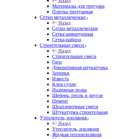
Назад
Материалы для тротуара
Плитка тротуарная
Сетки металлические
Назад
Сетки металлические
Сетка армирующая
Сетка-рабица
Строительные смеси
Назад
Строительные смеси
Гипс
Декоративная штукатурка
Затирки
Известь
Клеи сухие
Наливные полы
Щебень, песок и другое
Цемент
Шпатлевочные смеси
Штукатурка строительная
Утеплитель, изоляция
Назад
Утеплитель, изоляция
Жидкая теплоизоляция