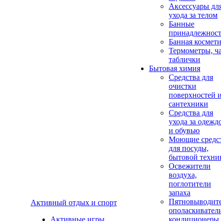
Аксеcсуары дл
ухода за телом
Банные
принадлежнос
Банная космет
Термометры, ч
таблички
Бытовая химия
Средства для
очистки
поверхностей 
сантехники
Средства для
ухода за одежд
и обувью
Моющие средс
для посуды,
бытовой техни
Освежители
воздуха,
поглотители
запаха
Пятновыводите
Активный отдых и спорт
ополаскивател
Активные игры
кондиционеры