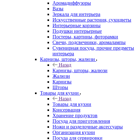
Аромадиффузоры
Вазы
Зеркала для интерьера
Искусственные растения, сухоцветы
Интерьерные корзины
Подушки интерьерные
Постеры, картины, фоторамки
Свечи, подсвечники, аромалампы
Сувенирная посуда, прочие предметы
интерьера
Карнизы, шторы, жалюзи
Назад
Карнизы, шторы, жалюзи
Жалюзи
Карнизы
Шторы
Товары для кухни
Назад
Товары для кухни
Консервация
Хранение продуктов
Посуда для приготовления
Ножи и разделочные аксессуары
Организация кухни
Посуда для сервировки