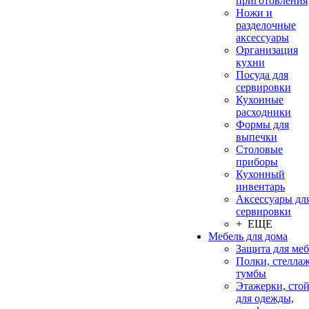
приготовления
Ножи и
разделочные
аксессуары
Организация
кухни
Посуда для
сервировки
Кухонные
расходники
Формы для
выпечки
Столовые
приборы
Кухонный
инвентарь
Аксессуары дл
сервировки
+ ЕЩЕ
Мебель для дома
Защита для ме
Полки, стеллаж
тумбы
Этажерки, сто
для одежды,