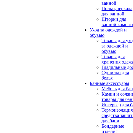
ванной
Полки, зеркала
для ванной
Шторки для
ванной комнат
Уход за одеждой и
обувью
Товары для ухо
за одеждой и
обувью
Товары для
хранения одеж
Гладильные до
Сушилки для
белья
Банные аксессуары
Мебель для ба
Камни и солян
товары для бан
Интерьер для 
Термоизоляция
средства защи
для бани
Бондарные
изделия