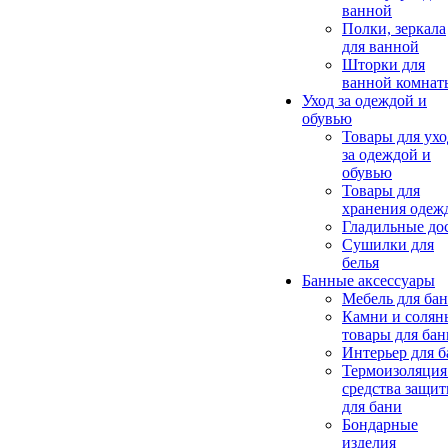
ванной
Полки, зеркала
для ванной
Шторки для
ванной комнат
Уход за одеждой и
обувью
Товары для ухо
за одеждой и
обувью
Товары для
хранения одеж
Гладильные до
Сушилки для
белья
Банные аксессуары
Мебель для ба
Камни и солян
товары для бан
Интерьер для 
Термоизоляция
средства защи
для бани
Бондарные
изделия