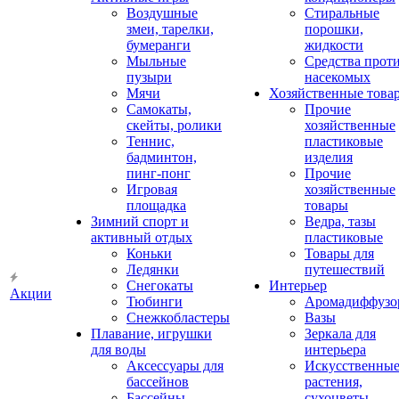
Воздушные
Стиральные
змеи, тарелки,
порошки,
бумеранги
жидкости
Мыльные
Средства прот
пузыри
насекомых
Мячи
Хозяйственные това
Самокаты,
Прочие
скейты, ролики
хозяйственные
Теннис,
пластиковые
бадминтон,
изделия
пинг-понг
Прочие
Игровая
хозяйственные
площадка
товары
Зимний спорт и
Ведра, тазы
активный отдых
пластиковые
Коньки
Товары для
Ледянки
путешествий
Снегокаты
Интерьер
Акции
Тюбинги
Аромадиффузо
Снежкобластеры
Вазы
Плавание, игрушки
Зеркала для
для воды
интерьера
Аксессуары для
Искусственны
бассейнов
растения,
Бассейны
сухоцветы