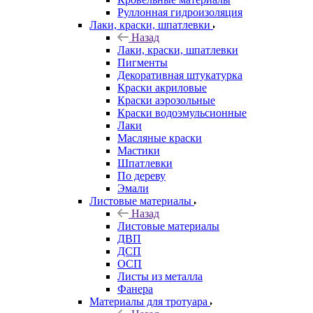
Руллонная гидроизоляция
Лаки, краски, шпатлевки
Назад
Лаки, краски, шпатлевки
Пигменты
Декоративная штукатурка
Краски акриловые
Краски аэрозольные
Краски водоэмульсионные
Лаки
Масляные краски
Мастики
Шпатлевки
По дереву
Эмали
Листовые материалы
Назад
Листовые материалы
ДВП
ДСП
ОСП
Листы из металла
Фанера
Материалы для тротуара