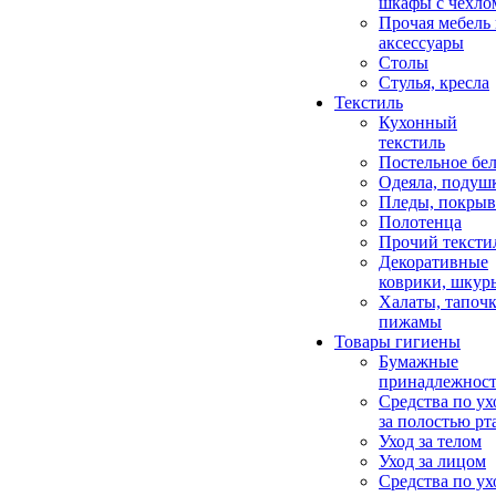
шкафы с чехло
Прочая мебель
аксессуары
Столы
Стулья, кресла
Текстиль
Кухонный
текстиль
Постельное бел
Одеяла, подуш
Пледы, покрыв
Полотенца
Прочий тексти
Декоративные
коврики, шкур
Халаты, тапочк
пижамы
Товары гигиены
Бумажные
принадлежнос
Средства по ух
за полостью рт
Уход за телом
Уход за лицом
Средства по ух