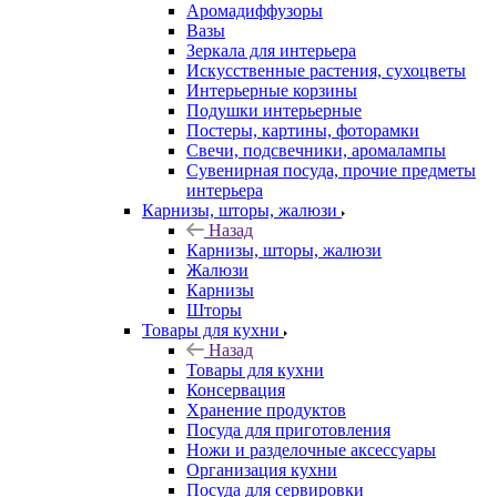
Аромадиффузоры
Вазы
Зеркала для интерьера
Искусственные растения, сухоцветы
Интерьерные корзины
Подушки интерьерные
Постеры, картины, фоторамки
Свечи, подсвечники, аромалампы
Сувенирная посуда, прочие предметы
интерьера
Карнизы, шторы, жалюзи
Назад
Карнизы, шторы, жалюзи
Жалюзи
Карнизы
Шторы
Товары для кухни
Назад
Товары для кухни
Консервация
Хранение продуктов
Посуда для приготовления
Ножи и разделочные аксессуары
Организация кухни
Посуда для сервировки