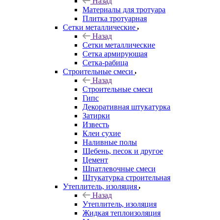
Назад
Материалы для тротуара
Плитка тротуарная
Сетки металлические
Назад
Сетки металлические
Сетка армирующая
Сетка-рабица
Строительные смеси
Назад
Строительные смеси
Гипс
Декоративная штукатурка
Затирки
Известь
Клеи сухие
Наливные полы
Щебень, песок и другое
Цемент
Шпатлевочные смеси
Штукатурка строительная
Утеплитель, изоляция
Назад
Утеплитель, изоляция
Жидкая теплоизоляция