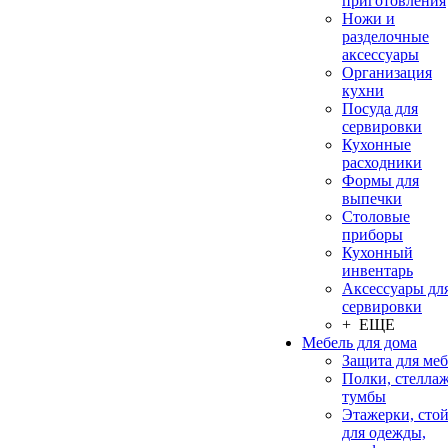
приготовления
Ножи и
разделочные
аксессуары
Организация
кухни
Посуда для
сервировки
Кухонные
расходники
Формы для
выпечки
Столовые
приборы
Кухонный
инвентарь
Аксессуары дл
сервировки
+ ЕЩЕ
Мебель для дома
Защита для ме
Полки, стеллаж
тумбы
Этажерки, сто
для одежды,