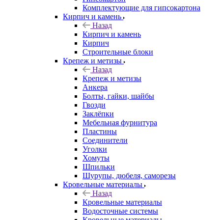
Комплектующие для гипсокартона
Кирпич и камень
Назад
Кирпич и камень
Кирпич
Строительные блоки
Крепеж и метизы
Назад
Крепеж и метизы
Анкера
Болты, гайки, шайбы
Гвозди
Заклёпки
Мебельная фурнитура
Пластины
Соединители
Уголки
Хомуты
Шпильки
Шурупы, дюбеля, саморезы
Кровельные материалы
Назад
Кровельные материалы
Водосточные системы
Кровельные материалы