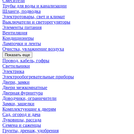
Смесители
Трубы для воды и канализации
Шланги, подводка
Электротовары, свет и климат
Выключатели и светорегуляторы
Элементы питания
Вентиляция
Кондиционеры
Лампочки и ленты
Очистка, увлажнение воздуха
Показать еще
Провод, кабель, гофры
Светильники
Электрика
Электрообогревательные приборы
Двери, замки
Двери межкомнатные
Дверная фурнитура
Доводчики, ограничители
Замки, защелки
Комплектующие к дверям
Сад, огород и дача
Луковицы, рассада
Семена и саженцы
Грунты, дренаж, удобрения