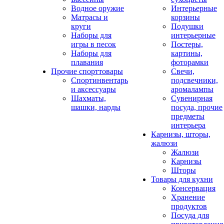
Водное оружие
Интерьерные
Матрасы и
корзины
круги
Подушки
Наборы для
интерьерные
игры в песок
Постеры,
Наборы для
картины,
плавания
фоторамки
Прочие спорттовары
Свечи,
Спортинвентарь
подсвечники,
и аксессуары
аромалампы
Шахматы,
Сувенирная
шашки, нарды
посуда, прочие
предметы
интерьера
Карнизы, шторы,
жалюзи
Жалюзи
Карнизы
Шторы
Товары для кухни
Консервация
Хранение
продуктов
Посуда для