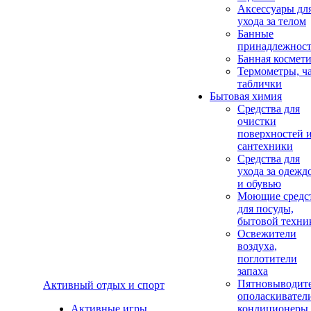
Аксеcсуары дл
ухода за телом
Банные
принадлежнос
Банная космет
Термометры, ч
таблички
Бытовая химия
Средства для
очистки
поверхностей 
сантехники
Средства для
ухода за одежд
и обувью
Моющие средс
для посуды,
бытовой техни
Освежители
воздуха,
поглотители
запаха
Пятновыводите
Активный отдых и спорт
ополаскивател
Активные игры
кондиционеры