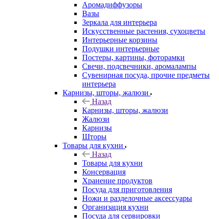
Аромадиффузоры
Вазы
Зеркала для интерьера
Искусственные растения, сухоцветы
Интерьерные корзины
Подушки интерьерные
Постеры, картины, фоторамки
Свечи, подсвечники, аромалампы
Сувенирная посуда, прочие предметы
интерьера
Карнизы, шторы, жалюзи
Назад
Карнизы, шторы, жалюзи
Жалюзи
Карнизы
Шторы
Товары для кухни
Назад
Товары для кухни
Консервация
Хранение продуктов
Посуда для приготовления
Ножи и разделочные аксессуары
Организация кухни
Посуда для сервировки