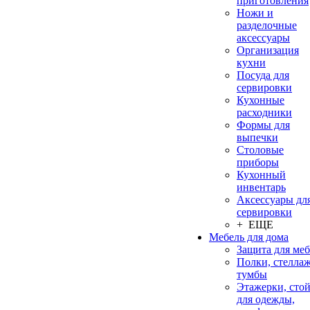
приготовления
Ножи и
разделочные
аксессуары
Организация
кухни
Посуда для
сервировки
Кухонные
расходники
Формы для
выпечки
Столовые
приборы
Кухонный
инвентарь
Аксессуары дл
сервировки
+ ЕЩЕ
Мебель для дома
Защита для ме
Полки, стеллаж
тумбы
Этажерки, сто
для одежды,