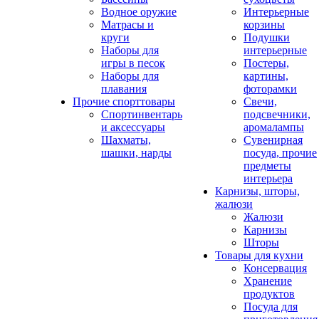
Водное оружие
Интерьерные
Матрасы и
корзины
круги
Подушки
Наборы для
интерьерные
игры в песок
Постеры,
Наборы для
картины,
плавания
фоторамки
Прочие спорттовары
Свечи,
Спортинвентарь
подсвечники,
и аксессуары
аромалампы
Шахматы,
Сувенирная
шашки, нарды
посуда, прочие
предметы
интерьера
Карнизы, шторы,
жалюзи
Жалюзи
Карнизы
Шторы
Товары для кухни
Консервация
Хранение
продуктов
Посуда для