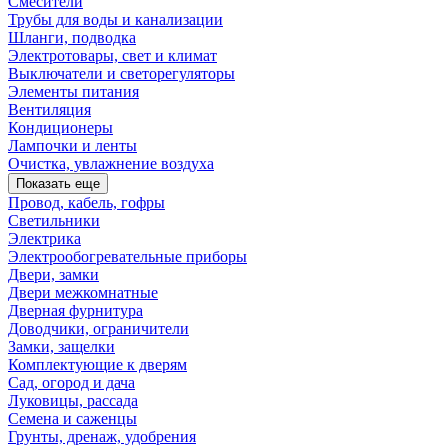
Смесители
Трубы для воды и канализации
Шланги, подводка
Электротовары, свет и климат
Выключатели и светорегуляторы
Элементы питания
Вентиляция
Кондиционеры
Лампочки и ленты
Очистка, увлажнение воздуха
Показать еще
Провод, кабель, гофры
Светильники
Электрика
Электрообогревательные приборы
Двери, замки
Двери межкомнатные
Дверная фурнитура
Доводчики, ограничители
Замки, защелки
Комплектующие к дверям
Сад, огород и дача
Луковицы, рассада
Семена и саженцы
Грунты, дренаж, удобрения