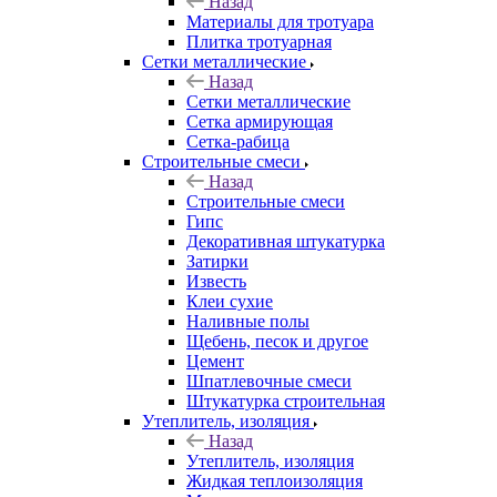
Назад
Материалы для тротуара
Плитка тротуарная
Сетки металлические
Назад
Сетки металлические
Сетка армирующая
Сетка-рабица
Строительные смеси
Назад
Строительные смеси
Гипс
Декоративная штукатурка
Затирки
Известь
Клеи сухие
Наливные полы
Щебень, песок и другое
Цемент
Шпатлевочные смеси
Штукатурка строительная
Утеплитель, изоляция
Назад
Утеплитель, изоляция
Жидкая теплоизоляция