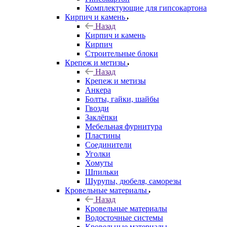
Комплектующие для гипсокартона
Кирпич и камень
Назад
Кирпич и камень
Кирпич
Строительные блоки
Крепеж и метизы
Назад
Крепеж и метизы
Анкера
Болты, гайки, шайбы
Гвозди
Заклёпки
Мебельная фурнитура
Пластины
Соединители
Уголки
Хомуты
Шпильки
Шурупы, дюбеля, саморезы
Кровельные материалы
Назад
Кровельные материалы
Водосточные системы
Кровельные материалы