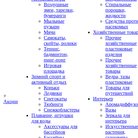
Воздушные
Стиральные
змеи, тарелки,
порошки,
бумеранги
жидкости
Мыльные
Средства прот
пузыри
насекомых
Мячи
Хозяйственные това
Самокаты,
Прочие
скейты, ролики
хозяйственные
Теннис,
пластиковые
бадминтон,
изделия
пинг-понг
Прочие
Игровая
хозяйственные
площадка
товары
Зимний спорт и
Ведра, тазы
активный отдых
пластиковые
Коньки
Товары для
Ледянки
путешествий
Снегокаты
Интерьер
Акции
Тюбинги
Аромадиффузо
Снежкобластеры
Вазы
Плавание, игрушки
Зеркала для
для воды
интерьера
Аксессуары для
Искусственны
бассейнов
растения,
Бассейны
сухоцветы