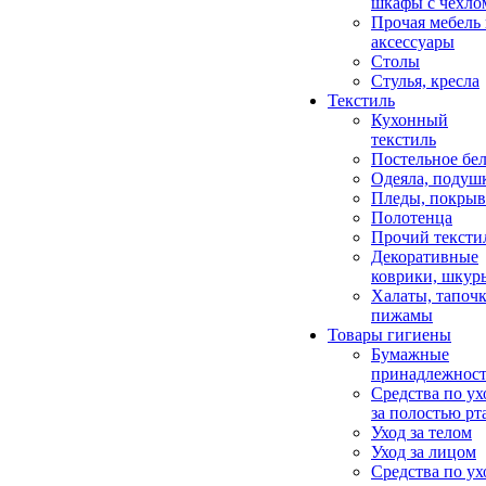
шкафы с чехло
Прочая мебель
аксессуары
Столы
Стулья, кресла
Текстиль
Кухонный
текстиль
Постельное бел
Одеяла, подуш
Пледы, покрыв
Полотенца
Прочий тексти
Декоративные
коврики, шкур
Халаты, тапочк
пижамы
Товары гигиены
Бумажные
принадлежнос
Средства по ух
за полостью рт
Уход за телом
Уход за лицом
Средства по ух