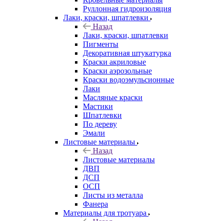
Руллонная гидроизоляция
Лаки, краски, шпатлевки
Назад
Лаки, краски, шпатлевки
Пигменты
Декоративная штукатурка
Краски акриловые
Краски аэрозольные
Краски водоэмульсионные
Лаки
Масляные краски
Мастики
Шпатлевки
По дереву
Эмали
Листовые материалы
Назад
Листовые материалы
ДВП
ДСП
ОСП
Листы из металла
Фанера
Материалы для тротуара