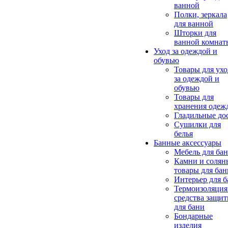
ванной
Полки, зеркала
для ванной
Шторки для
ванной комнат
Уход за одеждой и
обувью
Товары для ухо
за одеждой и
обувью
Товары для
хранения одеж
Гладильные до
Сушилки для
белья
Банные аксессуары
Мебель для ба
Камни и солян
товары для бан
Интерьер для 
Термоизоляция
средства защи
для бани
Бондарные
изделия