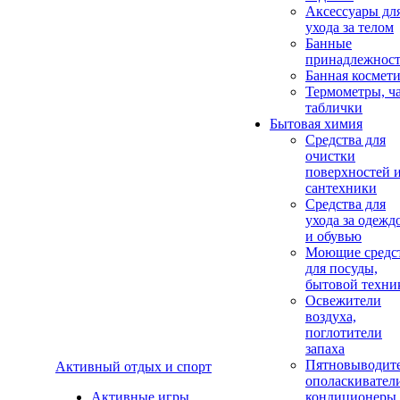
Аксеcсуары дл
ухода за телом
Банные
принадлежнос
Банная космет
Термометры, ч
таблички
Бытовая химия
Средства для
очистки
поверхностей 
сантехники
Средства для
ухода за одежд
и обувью
Моющие средс
для посуды,
бытовой техни
Освежители
воздуха,
поглотители
запаха
Пятновыводите
Активный отдых и спорт
ополаскивател
Активные игры
кондиционеры