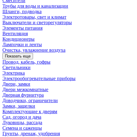
Смесители
Трубы для воды и канализации
Шланги, подводка
Электротовары, свет и климат
Выключатели и светорегуляторы
Элементы питания
Вентиляция
Кондиционеры
Лампочки и ленты
Очистка, увлажнение воздуха
Показать еще
Провод, кабель, гофры
Светильники
Электрика
Электрообогревательные приборы
Двери, замки
Двери межкомнатные
Дверная фурнитура
Доводчики, ограничители
Замки, защелки
Комплектующие к дверям
Сад, огород и дача
Луковицы, рассада
Семена и саженцы
Грунты, дренаж, удобрения