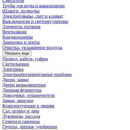
Смесители
Трубы для воды и канализации
Шланги, подводка
Электротовары, свет и климат
Выключатели и светорегуляторы
Элементы питания
Вентиляция
Кондиционеры
Лампочки и ленты
Очистка, увлажнение воздуха
Показать еще
Провод, кабель, гофры
Светильники
Электрика
Электрообогревательные приборы
Двери, замки
Двери межкомнатные
Дверная фурнитура
Доводчики, ограничители
Замки, защелки
Комплектующие к дверям
Сад, огород и дача
Луковицы, рассада
Семена и саженцы
Грунты, дренаж, удобрения