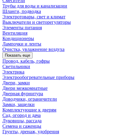
Смесители
Трубы для воды и канализации
Шланги, подводка
Электротовары, свет и климат
Выключатели и светорегуляторы
Элементы питания
Вентиляция
Кондиционеры
Лампочки и ленты
Очистка, увлажнение воздуха
Показать еще
Провод, кабель, гофры
Светильники
Электрика
Электрообогревательные приборы
Двери, замки
Двери межкомнатные
Дверная фурнитура
Доводчики, ограничители
Замки, защелки
Комплектующие к дверям
Сад, огород и дача
Луковицы, рассада
Семена и саженцы
Грунты, дренаж, удобрения