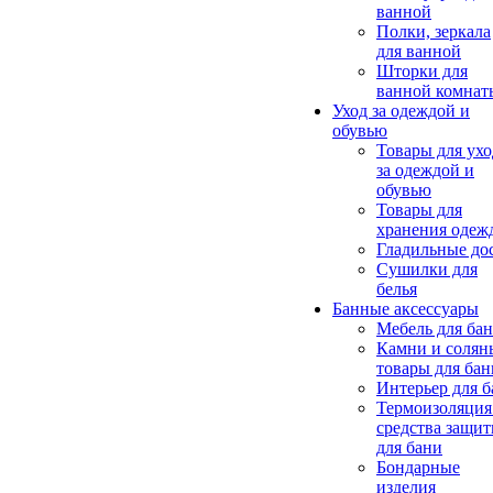
ванной
Полки, зеркала
для ванной
Шторки для
ванной комнат
Уход за одеждой и
обувью
Товары для ухо
за одеждой и
обувью
Товары для
хранения одеж
Гладильные до
Сушилки для
белья
Банные аксессуары
Мебель для ба
Камни и солян
товары для бан
Интерьер для 
Термоизоляция
средства защи
для бани
Бондарные
изделия