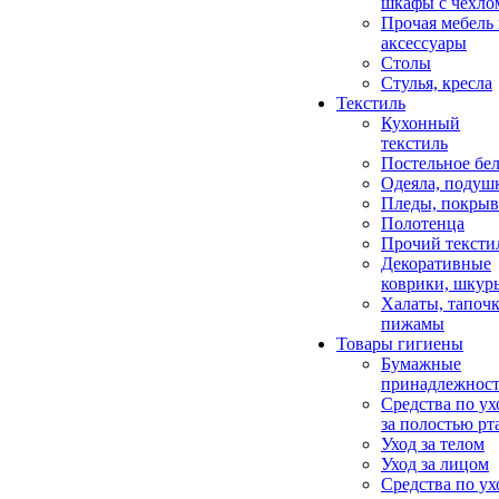
шкафы с чехло
Прочая мебель
аксессуары
Столы
Стулья, кресла
Текстиль
Кухонный
текстиль
Постельное бел
Одеяла, подуш
Пледы, покрыв
Полотенца
Прочий тексти
Декоративные
коврики, шкур
Халаты, тапочк
пижамы
Товары гигиены
Бумажные
принадлежнос
Средства по ух
за полостью рт
Уход за телом
Уход за лицом
Средства по ух