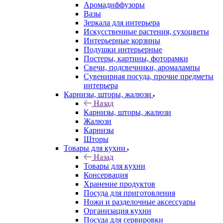
Аромадиффузоры
Вазы
Зеркала для интерьера
Искусственные растения, сухоцветы
Интерьерные корзины
Подушки интерьерные
Постеры, картины, фоторамки
Свечи, подсвечники, аромалампы
Сувенирная посуда, прочие предметы
интерьера
Карнизы, шторы, жалюзи
Назад
Карнизы, шторы, жалюзи
Жалюзи
Карнизы
Шторы
Товары для кухни
Назад
Товары для кухни
Консервация
Хранение продуктов
Посуда для приготовления
Ножи и разделочные аксессуары
Организация кухни
Посуда для сервировки