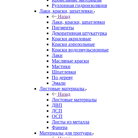
Руллонная гидроизоляция
Лаки, краски, шпатлевки
Назад
Лаки, краски, шпатлевки
Пигменты
Декоративная штукатурка
Краски акриловые
Краски аэрозольные
Краски водоэмульсионные
Лаки
Масляные краски
Мастики
Шпатлевки
По дереву
Эмали
Листовые материалы
Назад
Листовые материалы
ДВП
ДСП
ОСП
Листы из металла
Фанера
Материалы для тротуара