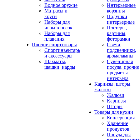
Водное оружие
Интерьерные
Матрасы и
корзины
круги
Подушки
Наборы для
интерьерные
игры в песок
Постеры,
Наборы для
картины,
плавания
фоторамки
Прочие спорттовары
Свечи,
Спортинвентарь
подсвечники,
и аксессуары
аромалампы
Шахматы,
Сувенирная
шашки, нарды
посуда, прочие
предметы
интерьера
Карнизы, шторы,
жалюзи
Жалюзи
Карнизы
Шторы
Товары для кухни
Консервация
Хранение
продуктов
Посуда для