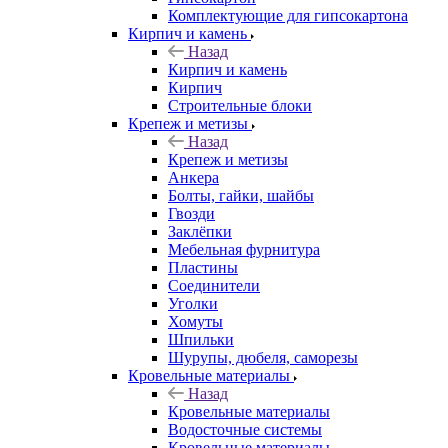
Комплектующие для гипсокартона
Кирпич и камень
Назад
Кирпич и камень
Кирпич
Строительные блоки
Крепеж и метизы
Назад
Крепеж и метизы
Анкера
Болты, гайки, шайбы
Гвозди
Заклёпки
Мебельная фурнитура
Пластины
Соединители
Уголки
Хомуты
Шпильки
Шурупы, дюбеля, саморезы
Кровельные материалы
Назад
Кровельные материалы
Водосточные системы
Кровельные материалы