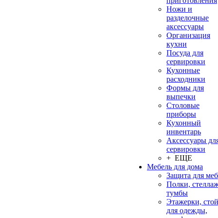
приготовления
Ножи и
разделочные
аксессуары
Организация
кухни
Посуда для
сервировки
Кухонные
расходники
Формы для
выпечки
Столовые
приборы
Кухонный
инвентарь
Аксессуары дл
сервировки
+ ЕЩЕ
Мебель для дома
Защита для ме
Полки, стеллаж
тумбы
Этажерки, сто
для одежды,