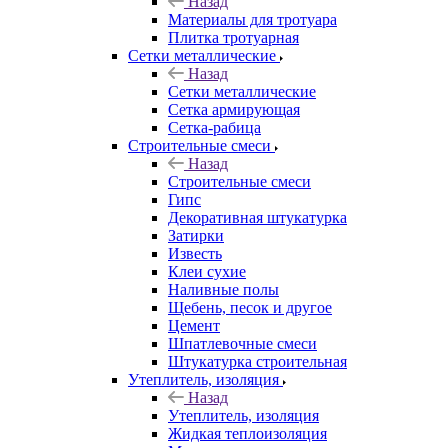
Назад
Материалы для тротуара
Плитка тротуарная
Сетки металлические
Назад
Сетки металлические
Сетка армирующая
Сетка-рабица
Строительные смеси
Назад
Строительные смеси
Гипс
Декоративная штукатурка
Затирки
Известь
Клеи сухие
Наливные полы
Щебень, песок и другое
Цемент
Шпатлевочные смеси
Штукатурка строительная
Утеплитель, изоляция
Назад
Утеплитель, изоляция
Жидкая теплоизоляция