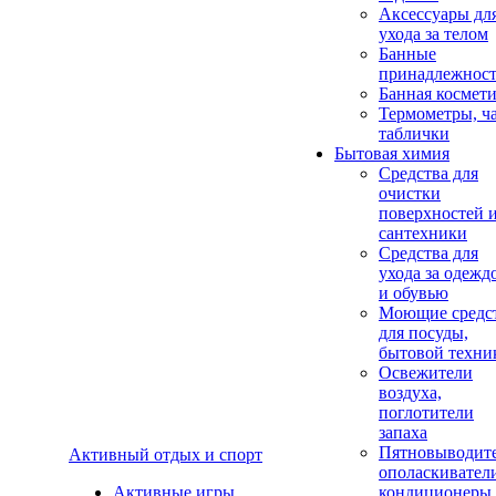
Аксеcсуары дл
ухода за телом
Банные
принадлежнос
Банная космет
Термометры, ч
таблички
Бытовая химия
Средства для
очистки
поверхностей 
сантехники
Средства для
ухода за одежд
и обувью
Моющие средс
для посуды,
бытовой техни
Освежители
воздуха,
поглотители
запаха
Пятновыводите
Активный отдых и спорт
ополаскивател
Активные игры
кондиционеры