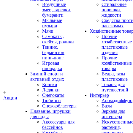
Воздушные
Стиральные
змеи, тарелки,
порошки,
бумеранги
жидкости
Мыльные
Средства прот
пузыри
насекомых
Мячи
Хозяйственные това
Самокаты,
Прочие
скейты, ролики
хозяйственные
Теннис,
пластиковые
бадминтон,
изделия
пинг-понг
Прочие
Игровая
хозяйственные
площадка
товары
Зимний спорт и
Ведра, тазы
активный отдых
пластиковые
Коньки
Товары для
Ледянки
путешествий
Снегокаты
Интерьер
Акции
Тюбинги
Аромадиффузо
Снежкобластеры
Вазы
Плавание, игрушки
Зеркала для
для воды
интерьера
Аксессуары для
Искусственны
бассейнов
растения,
Бассейны
сухоцветы