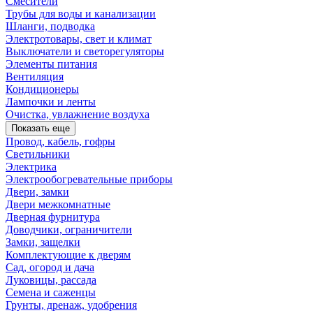
Смесители
Трубы для воды и канализации
Шланги, подводка
Электротовары, свет и климат
Выключатели и светорегуляторы
Элементы питания
Вентиляция
Кондиционеры
Лампочки и ленты
Очистка, увлажнение воздуха
Показать еще
Провод, кабель, гофры
Светильники
Электрика
Электрообогревательные приборы
Двери, замки
Двери межкомнатные
Дверная фурнитура
Доводчики, ограничители
Замки, защелки
Комплектующие к дверям
Сад, огород и дача
Луковицы, рассада
Семена и саженцы
Грунты, дренаж, удобрения