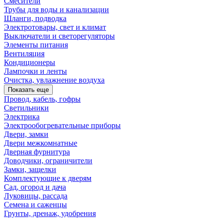
Смесители
Трубы для воды и канализации
Шланги, подводка
Электротовары, свет и климат
Выключатели и светорегуляторы
Элементы питания
Вентиляция
Кондиционеры
Лампочки и ленты
Очистка, увлажнение воздуха
Показать еще
Провод, кабель, гофры
Светильники
Электрика
Электрообогревательные приборы
Двери, замки
Двери межкомнатные
Дверная фурнитура
Доводчики, ограничители
Замки, защелки
Комплектующие к дверям
Сад, огород и дача
Луковицы, рассада
Семена и саженцы
Грунты, дренаж, удобрения