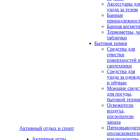
Аксеcсуары дл
ухода за телом
Банные
принадлежнос
Банная космет
Термометры, ч
таблички
Бытовая химия
Средства для
очистки
поверхностей 
сантехники
Средства для
ухода за одежд
и обувью
Моющие средс
для посуды,
бытовой техни
Освежители
воздуха,
поглотители
запаха
Пятновыводите
Активный отдых и спорт
ополаскивател
Активные игры
кондиционеры