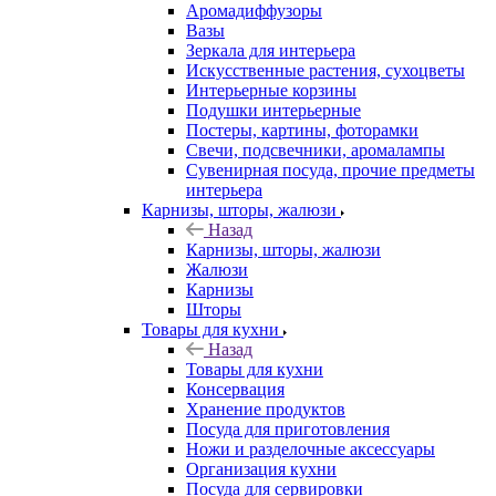
Аромадиффузоры
Вазы
Зеркала для интерьера
Искусственные растения, сухоцветы
Интерьерные корзины
Подушки интерьерные
Постеры, картины, фоторамки
Свечи, подсвечники, аромалампы
Сувенирная посуда, прочие предметы
интерьера
Карнизы, шторы, жалюзи
Назад
Карнизы, шторы, жалюзи
Жалюзи
Карнизы
Шторы
Товары для кухни
Назад
Товары для кухни
Консервация
Хранение продуктов
Посуда для приготовления
Ножи и разделочные аксессуары
Организация кухни
Посуда для сервировки