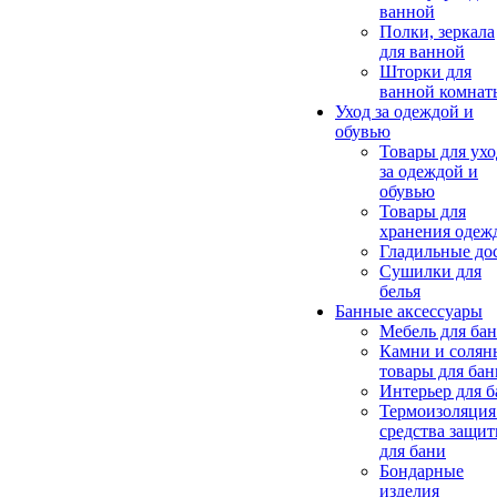
ванной
Полки, зеркала
для ванной
Шторки для
ванной комнат
Уход за одеждой и
обувью
Товары для ухо
за одеждой и
обувью
Товары для
хранения одеж
Гладильные до
Сушилки для
белья
Банные аксессуары
Мебель для ба
Камни и солян
товары для бан
Интерьер для 
Термоизоляция
средства защи
для бани
Бондарные
изделия