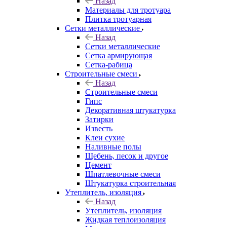
Назад
Материалы для тротуара
Плитка тротуарная
Сетки металлические
Назад
Сетки металлические
Сетка армирующая
Сетка-рабица
Строительные смеси
Назад
Строительные смеси
Гипс
Декоративная штукатурка
Затирки
Известь
Клеи сухие
Наливные полы
Щебень, песок и другое
Цемент
Шпатлевочные смеси
Штукатурка строительная
Утеплитель, изоляция
Назад
Утеплитель, изоляция
Жидкая теплоизоляция