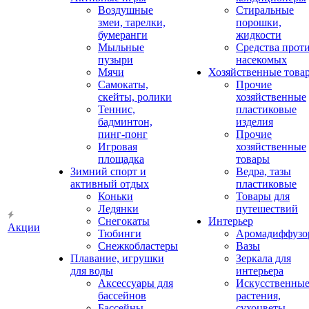
Воздушные
Стиральные
змеи, тарелки,
порошки,
бумеранги
жидкости
Мыльные
Средства прот
пузыри
насекомых
Мячи
Хозяйственные това
Самокаты,
Прочие
скейты, ролики
хозяйственные
Теннис,
пластиковые
бадминтон,
изделия
пинг-понг
Прочие
Игровая
хозяйственные
площадка
товары
Зимний спорт и
Ведра, тазы
активный отдых
пластиковые
Коньки
Товары для
Ледянки
путешествий
Снегокаты
Интерьер
Акции
Тюбинги
Аромадиффузо
Снежкобластеры
Вазы
Плавание, игрушки
Зеркала для
для воды
интерьера
Аксессуары для
Искусственны
бассейнов
растения,
Бассейны
сухоцветы