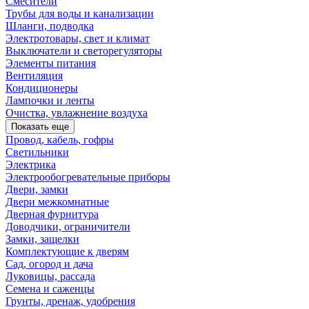
Смесители
Трубы для воды и канализации
Шланги, подводка
Электротовары, свет и климат
Выключатели и светорегуляторы
Элементы питания
Вентиляция
Кондиционеры
Лампочки и ленты
Очистка, увлажнение воздуха
Показать еще
Провод, кабель, гофры
Светильники
Электрика
Электрообогревательные приборы
Двери, замки
Двери межкомнатные
Дверная фурнитура
Доводчики, ограничители
Замки, защелки
Комплектующие к дверям
Сад, огород и дача
Луковицы, рассада
Семена и саженцы
Грунты, дренаж, удобрения