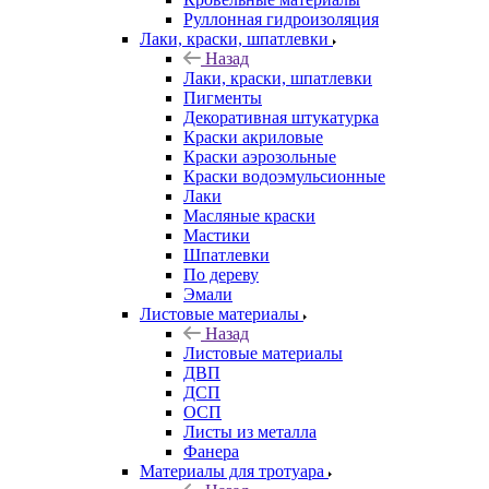
Руллонная гидроизоляция
Лаки, краски, шпатлевки
Назад
Лаки, краски, шпатлевки
Пигменты
Декоративная штукатурка
Краски акриловые
Краски аэрозольные
Краски водоэмульсионные
Лаки
Масляные краски
Мастики
Шпатлевки
По дереву
Эмали
Листовые материалы
Назад
Листовые материалы
ДВП
ДСП
ОСП
Листы из металла
Фанера
Материалы для тротуара