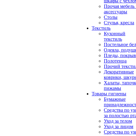
шкафы с чехло
Прочая мебель
аксессуары
Столы
Стулья, кресла
Текстиль
Кухонный
текстиль
Постельное бел
Одеяла, подуш
Пледы, покрыв
Полотенца
Прочий тексти
Декоративные
коврики, шкур
Халаты, тапочк
пижамы
Товары гигиены
Бумажные
принадлежнос
Средства по ух
за полостью рт
Уход за телом
Уход за лицом
Средства по ух