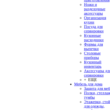
приготовления
Ножи и
разделочные
аксессуары
Организация
кухни
Посуда для
сервировки
Кухонные
расходники
Формы для
выпечки
Столовые
приборы
Кухонный
инвентарь
Аксессуары дл
сервировки
+ ЕЩЕ
Мебель для дома
Защита для ме
Полки, стеллаж
тумбы
Этажерки, сто
для одежды,