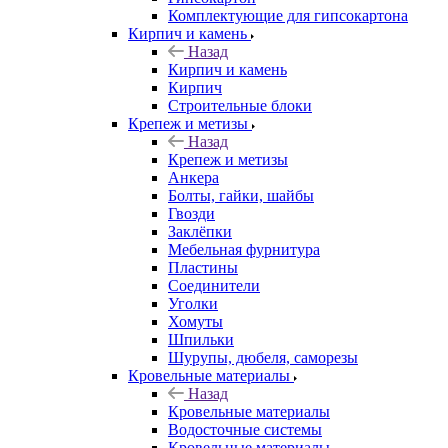
Комплектующие для гипсокартона
Кирпич и камень
Назад
Кирпич и камень
Кирпич
Строительные блоки
Крепеж и метизы
Назад
Крепеж и метизы
Анкера
Болты, гайки, шайбы
Гвозди
Заклёпки
Мебельная фурнитура
Пластины
Соединители
Уголки
Хомуты
Шпильки
Шурупы, дюбеля, саморезы
Кровельные материалы
Назад
Кровельные материалы
Водосточные системы
Кровельные материалы