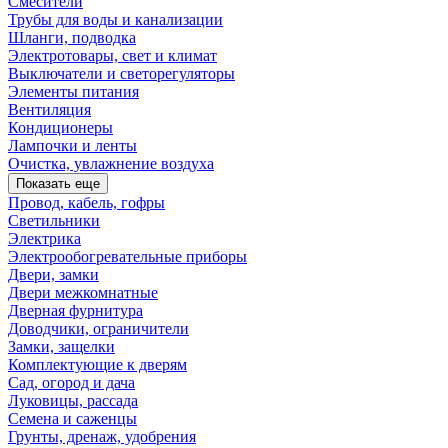
Смесители
Трубы для воды и канализации
Шланги, подводка
Электротовары, свет и климат
Выключатели и светорегуляторы
Элементы питания
Вентиляция
Кондиционеры
Лампочки и ленты
Очистка, увлажнение воздуха
Показать еще
Провод, кабель, гофры
Светильники
Электрика
Электрообогревательные приборы
Двери, замки
Двери межкомнатные
Дверная фурнитура
Доводчики, ограничители
Замки, защелки
Комплектующие к дверям
Сад, огород и дача
Луковицы, рассада
Семена и саженцы
Грунты, дренаж, удобрения