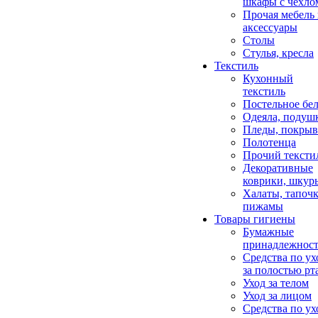
шкафы с чехло
Прочая мебель
аксессуары
Столы
Стулья, кресла
Текстиль
Кухонный
текстиль
Постельное бел
Одеяла, подуш
Пледы, покрыв
Полотенца
Прочий тексти
Декоративные
коврики, шкур
Халаты, тапочк
пижамы
Товары гигиены
Бумажные
принадлежнос
Средства по ух
за полостью рт
Уход за телом
Уход за лицом
Средства по ух