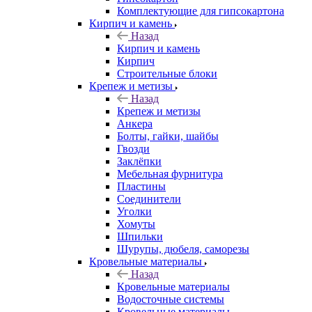
Комплектующие для гипсокартона
Кирпич и камень
Назад
Кирпич и камень
Кирпич
Строительные блоки
Крепеж и метизы
Назад
Крепеж и метизы
Анкера
Болты, гайки, шайбы
Гвозди
Заклёпки
Мебельная фурнитура
Пластины
Соединители
Уголки
Хомуты
Шпильки
Шурупы, дюбеля, саморезы
Кровельные материалы
Назад
Кровельные материалы
Водосточные системы
Кровельные материалы