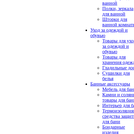
ванной
Полки, зеркала
для ванной
Шторки для
ванной комнат
Уход за одеждой и
обувью
Товары для ухо
за одеждой и
обувью
Товары для
хранения одеж
Гладильные до
Сушилки для
белья
Банные аксессуары
Мебель для ба
Камни и солян
товары для бан
Интерьер для 
Термоизоляция
средства защи
для бани
Бондарные
изделия