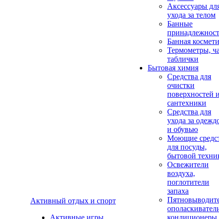
Аксеcсуары дл
ухода за телом
Банные
принадлежнос
Банная космет
Термометры, ч
таблички
Бытовая химия
Средства для
очистки
поверхностей 
сантехники
Средства для
ухода за одежд
и обувью
Моющие средс
для посуды,
бытовой техни
Освежители
воздуха,
поглотители
запаха
Пятновыводите
Активный отдых и спорт
ополаскивател
Активные игры
кондиционеры