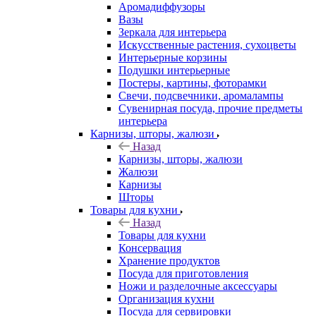
Аромадиффузоры
Вазы
Зеркала для интерьера
Искусственные растения, сухоцветы
Интерьерные корзины
Подушки интерьерные
Постеры, картины, фоторамки
Свечи, подсвечники, аромалампы
Сувенирная посуда, прочие предметы
интерьера
Карнизы, шторы, жалюзи
Назад
Карнизы, шторы, жалюзи
Жалюзи
Карнизы
Шторы
Товары для кухни
Назад
Товары для кухни
Консервация
Хранение продуктов
Посуда для приготовления
Ножи и разделочные аксессуары
Организация кухни
Посуда для сервировки