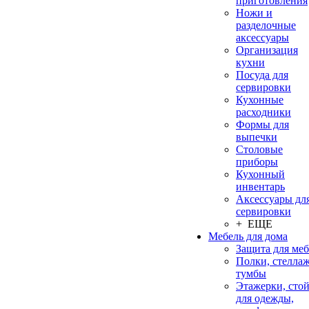
приготовления
Ножи и
разделочные
аксессуары
Организация
кухни
Посуда для
сервировки
Кухонные
расходники
Формы для
выпечки
Столовые
приборы
Кухонный
инвентарь
Аксессуары дл
сервировки
+ ЕЩЕ
Мебель для дома
Защита для ме
Полки, стеллаж
тумбы
Этажерки, сто
для одежды,