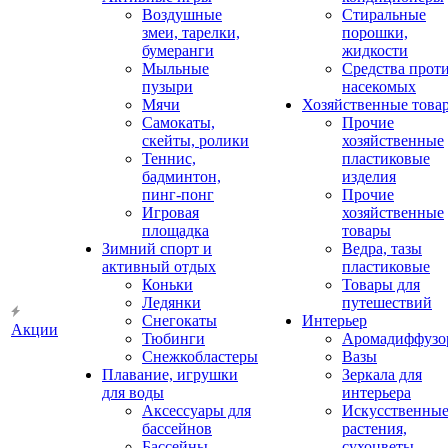
Воздушные
Стиральные
змеи, тарелки,
порошки,
бумеранги
жидкости
Мыльные
Средства прот
пузыри
насекомых
Мячи
Хозяйственные това
Самокаты,
Прочие
скейты, ролики
хозяйственные
Теннис,
пластиковые
бадминтон,
изделия
пинг-понг
Прочие
Игровая
хозяйственные
площадка
товары
Зимний спорт и
Ведра, тазы
активный отдых
пластиковые
Коньки
Товары для
Ледянки
путешествий
Снегокаты
Интерьер
Акции
Тюбинги
Аромадиффузо
Снежкобластеры
Вазы
Плавание, игрушки
Зеркала для
для воды
интерьера
Аксессуары для
Искусственны
бассейнов
растения,
Бассейны
сухоцветы