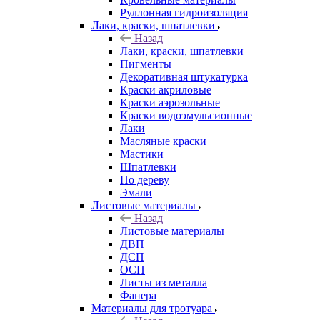
Руллонная гидроизоляция
Лаки, краски, шпатлевки
Назад
Лаки, краски, шпатлевки
Пигменты
Декоративная штукатурка
Краски акриловые
Краски аэрозольные
Краски водоэмульсионные
Лаки
Масляные краски
Мастики
Шпатлевки
По дереву
Эмали
Листовые материалы
Назад
Листовые материалы
ДВП
ДСП
ОСП
Листы из металла
Фанера
Материалы для тротуара