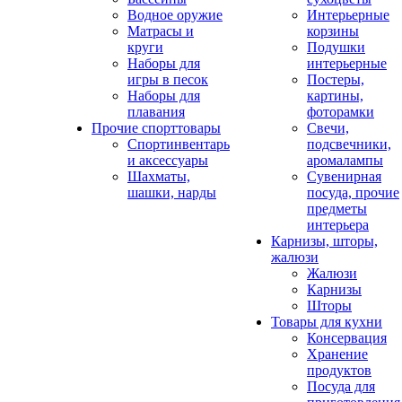
Водное оружие
Интерьерные
Матрасы и
корзины
круги
Подушки
Наборы для
интерьерные
игры в песок
Постеры,
Наборы для
картины,
плавания
фоторамки
Прочие спорттовары
Свечи,
Спортинвентарь
подсвечники,
и аксессуары
аромалампы
Шахматы,
Сувенирная
шашки, нарды
посуда, прочие
предметы
интерьера
Карнизы, шторы,
жалюзи
Жалюзи
Карнизы
Шторы
Товары для кухни
Консервация
Хранение
продуктов
Посуда для