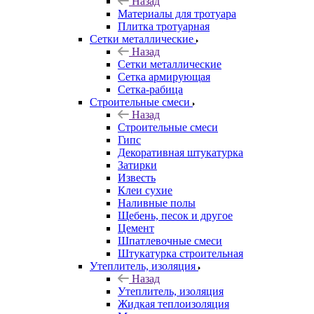
Назад
Материалы для тротуара
Плитка тротуарная
Сетки металлические
Назад
Сетки металлические
Сетка армирующая
Сетка-рабица
Строительные смеси
Назад
Строительные смеси
Гипс
Декоративная штукатурка
Затирки
Известь
Клеи сухие
Наливные полы
Щебень, песок и другое
Цемент
Шпатлевочные смеси
Штукатурка строительная
Утеплитель, изоляция
Назад
Утеплитель, изоляция
Жидкая теплоизоляция