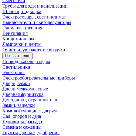
Смесители
Трубы для воды и канализации
Шланги, подводка
Электротовары, свет и климат
Выключатели и светорегуляторы
Элементы питания
Вентиляция
Кондиционеры
Лампочки и ленты
Очистка, увлажнение воздуха
Показать еще
Провод, кабель, гофры
Светильники
Электрика
Электрообогревательные приборы
Двери, замки
Двери межкомнатные
Дверная фурнитура
Доводчики, ограничители
Замки, защелки
Комплектующие к дверям
Сад, огород и дача
Луковицы, рассада
Семена и саженцы
Грунты, дренаж, удобрения