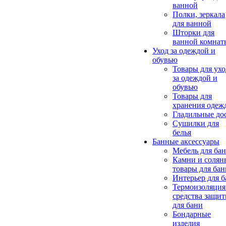
ванной
Полки, зеркала
для ванной
Шторки для
ванной комнат
Уход за одеждой и
обувью
Товары для ухо
за одеждой и
обувью
Товары для
хранения одеж
Гладильные до
Сушилки для
белья
Банные аксессуары
Мебель для ба
Камни и солян
товары для бан
Интерьер для 
Термоизоляция
средства защи
для бани
Бондарные
изделия