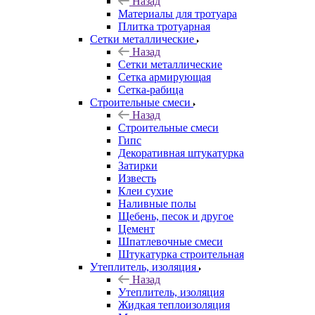
Назад
Материалы для тротуара
Плитка тротуарная
Сетки металлические
Назад
Сетки металлические
Сетка армирующая
Сетка-рабица
Строительные смеси
Назад
Строительные смеси
Гипс
Декоративная штукатурка
Затирки
Известь
Клеи сухие
Наливные полы
Щебень, песок и другое
Цемент
Шпатлевочные смеси
Штукатурка строительная
Утеплитель, изоляция
Назад
Утеплитель, изоляция
Жидкая теплоизоляция