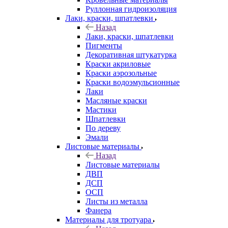
Руллонная гидроизоляция
Лаки, краски, шпатлевки
Назад
Лаки, краски, шпатлевки
Пигменты
Декоративная штукатурка
Краски акриловые
Краски аэрозольные
Краски водоэмульсионные
Лаки
Масляные краски
Мастики
Шпатлевки
По дереву
Эмали
Листовые материалы
Назад
Листовые материалы
ДВП
ДСП
ОСП
Листы из металла
Фанера
Материалы для тротуара