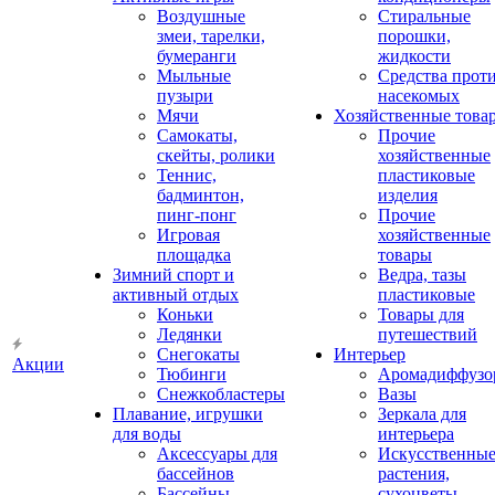
Воздушные
Стиральные
змеи, тарелки,
порошки,
бумеранги
жидкости
Мыльные
Средства прот
пузыри
насекомых
Мячи
Хозяйственные това
Самокаты,
Прочие
скейты, ролики
хозяйственные
Теннис,
пластиковые
бадминтон,
изделия
пинг-понг
Прочие
Игровая
хозяйственные
площадка
товары
Зимний спорт и
Ведра, тазы
активный отдых
пластиковые
Коньки
Товары для
Ледянки
путешествий
Снегокаты
Интерьер
Акции
Тюбинги
Аромадиффузо
Снежкобластеры
Вазы
Плавание, игрушки
Зеркала для
для воды
интерьера
Аксессуары для
Искусственны
бассейнов
растения,
Бассейны
сухоцветы