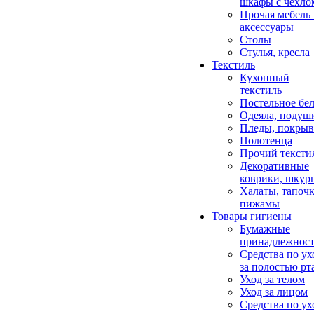
шкафы с чехло
Прочая мебель
аксессуары
Столы
Стулья, кресла
Текстиль
Кухонный
текстиль
Постельное бел
Одеяла, подуш
Пледы, покрыв
Полотенца
Прочий тексти
Декоративные
коврики, шкур
Халаты, тапочк
пижамы
Товары гигиены
Бумажные
принадлежнос
Средства по ух
за полостью рт
Уход за телом
Уход за лицом
Средства по ух