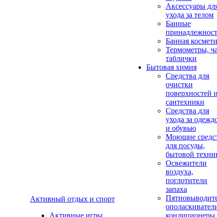
Аксеcсуары дл
ухода за телом
Банные
принадлежнос
Банная космет
Термометры, ч
таблички
Бытовая химия
Средства для
очистки
поверхностей 
сантехники
Средства для
ухода за одежд
и обувью
Моющие средс
для посуды,
бытовой техни
Освежители
воздуха,
поглотители
запаха
Пятновыводите
Активный отдых и спорт
ополаскивател
Активные игры
кондиционеры