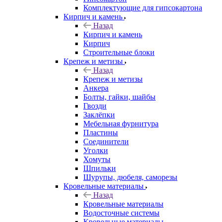
Комплектующие для гипсокартона
Кирпич и камень
Назад
Кирпич и камень
Кирпич
Строительные блоки
Крепеж и метизы
Назад
Крепеж и метизы
Анкера
Болты, гайки, шайбы
Гвозди
Заклёпки
Мебельная фурнитура
Пластины
Соединители
Уголки
Хомуты
Шпильки
Шурупы, дюбеля, саморезы
Кровельные материалы
Назад
Кровельные материалы
Водосточные системы
Кровельные материалы