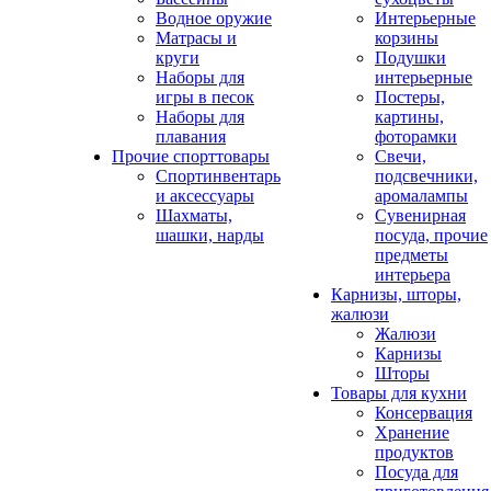
Водное оружие
Интерьерные
Матрасы и
корзины
круги
Подушки
Наборы для
интерьерные
игры в песок
Постеры,
Наборы для
картины,
плавания
фоторамки
Прочие спорттовары
Свечи,
Спортинвентарь
подсвечники,
и аксессуары
аромалампы
Шахматы,
Сувенирная
шашки, нарды
посуда, прочие
предметы
интерьера
Карнизы, шторы,
жалюзи
Жалюзи
Карнизы
Шторы
Товары для кухни
Консервация
Хранение
продуктов
Посуда для