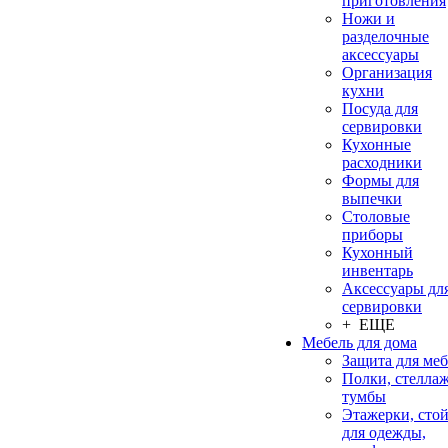
приготовления
Ножи и
разделочные
аксессуары
Организация
кухни
Посуда для
сервировки
Кухонные
расходники
Формы для
выпечки
Столовые
приборы
Кухонный
инвентарь
Аксессуары дл
сервировки
+ ЕЩЕ
Мебель для дома
Защита для ме
Полки, стеллаж
тумбы
Этажерки, сто
для одежды,