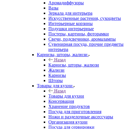
Аромадиффузоры
Вазы
Зеркала для интерьера
Искусственные растения, сухоцветы
Интерьерные корзины
Подушки интерьерные
Постеры, картины, фоторамки
Свечи, подсвечники, аромалампы
Сувенирная посуда, прочие предметы
интерьера
Карнизы, шторы, жалюзи
Назад
Карнизы, шторы, жалюзи
Жалюзи
Карнизы
Шторы
Товары для кухни
Назад
Товары для кухни
Консервация
Хранение продуктов
Посуда для приготовления
Ножи и разделочные аксессуары
Организация кухни
Посуда для сервировки