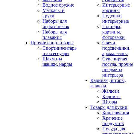
Водное оружие
Интерьерные
Матрасы и
корзины
круги
Подушки
Наборы для
интерьерные
игры в песок
Постеры,
Наборы для
картины,
плавания
фоторамки
Прочие спорттовары
Свечи,
Спортинвентарь
подсвечники,
и аксессуары
аромалампы
Шахматы,
Сувенирная
шашки, нарды
посуда, прочие
предметы
интерьера
Карнизы, шторы,
жалюзи
Жалюзи
Карнизы
Шторы
Товары для кухни
Консервация
Хранение
продуктов
Посуда для