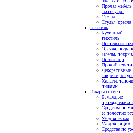
шкафы с чехло
Прочая мебель
аксессуары
Столы
Стулья, кресла
Текстиль
Кухонный
текстиль
Постельное бел
Одеяла, подуш
Пледы, покрыв
Полотенца
Прочий тексти
Декоративные
коврики, шкур
Халаты, тапочк
пижамы
Товары гигиены
Бумажные
принадлежнос
Средства по ух
за полостью рт
Уход за телом
Уход за лицом
Средства по ух