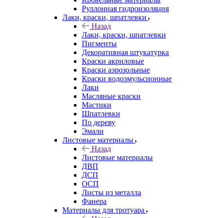
Руллонная гидроизоляция
Лаки, краски, шпатлевки
Назад
Лаки, краски, шпатлевки
Пигменты
Декоративная штукатурка
Краски акриловые
Краски аэрозольные
Краски водоэмульсионные
Лаки
Масляные краски
Мастики
Шпатлевки
По дереву
Эмали
Листовые материалы
Назад
Листовые материалы
ДВП
ДСП
ОСП
Листы из металла
Фанера
Материалы для тротуара