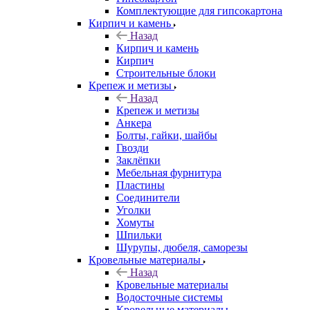
Комплектующие для гипсокартона
Кирпич и камень
Назад
Кирпич и камень
Кирпич
Строительные блоки
Крепеж и метизы
Назад
Крепеж и метизы
Анкера
Болты, гайки, шайбы
Гвозди
Заклёпки
Мебельная фурнитура
Пластины
Соединители
Уголки
Хомуты
Шпильки
Шурупы, дюбеля, саморезы
Кровельные материалы
Назад
Кровельные материалы
Водосточные системы
Кровельные материалы