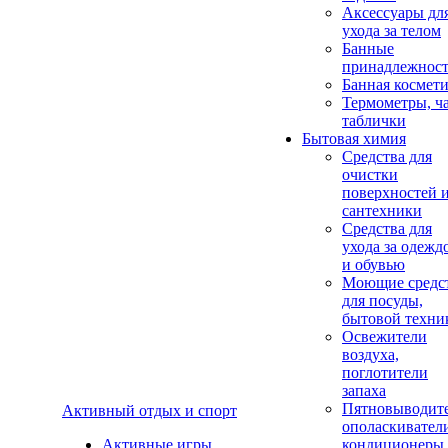
Аксеcсуары дл
ухода за телом
Банные
принадлежнос
Банная космет
Термометры, ч
таблички
Бытовая химия
Средства для
очистки
поверхностей 
сантехники
Средства для
ухода за одежд
и обувью
Моющие средс
для посуды,
бытовой техни
Освежители
воздуха,
поглотители
запаха
Пятновыводите
Активный отдых и спорт
ополаскивател
Активные игры
кондиционеры