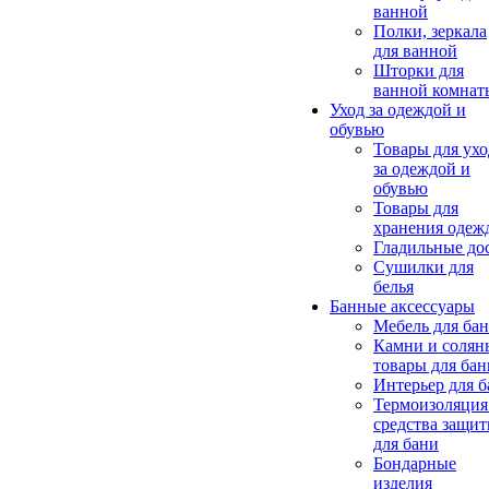
ванной
Полки, зеркала
для ванной
Шторки для
ванной комнат
Уход за одеждой и
обувью
Товары для ухо
за одеждой и
обувью
Товары для
хранения одеж
Гладильные до
Сушилки для
белья
Банные аксессуары
Мебель для ба
Камни и солян
товары для бан
Интерьер для 
Термоизоляция
средства защи
для бани
Бондарные
изделия