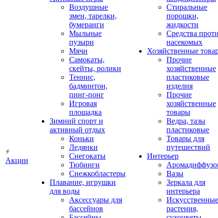
Воздушные
Стиральные
змеи, тарелки,
порошки,
бумеранги
жидкости
Мыльные
Средства прот
пузыри
насекомых
Мячи
Хозяйственные това
Самокаты,
Прочие
скейты, ролики
хозяйственные
Теннис,
пластиковые
бадминтон,
изделия
пинг-понг
Прочие
Игровая
хозяйственные
площадка
товары
Зимний спорт и
Ведра, тазы
активный отдых
пластиковые
Коньки
Товары для
Ледянки
путешествий
Снегокаты
Интерьер
Акции
Тюбинги
Аромадиффузо
Снежкобластеры
Вазы
Плавание, игрушки
Зеркала для
для воды
интерьера
Аксессуары для
Искусственны
бассейнов
растения,
Бассейны
сухоцветы