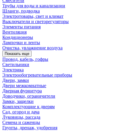
Смесители
Трубы для воды и канализации
Шланги, подводка
Электротовары, свет и климат
Выключатели и светорегуляторы
Элементы питания
Вентиляция
Кондиционеры
Лампочки и ленты
Очистка, увлажнение воздуха
Показать еще
Провод, кабель, гофры
Светильники
Электрика
Электрообогревательные приборы
Двери, замки
Двери межкомнатные
Дверная фурнитура
Доводчики, ограничители
Замки, защелки
Комплектующие к дверям
Сад, огород и дача
Луковицы, рассада
Семена и саженцы
Грунты, дренаж, удобрения