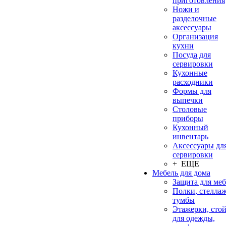
приготовления
Ножи и
разделочные
аксессуары
Организация
кухни
Посуда для
сервировки
Кухонные
расходники
Формы для
выпечки
Столовые
приборы
Кухонный
инвентарь
Аксессуары дл
сервировки
+ ЕЩЕ
Мебель для дома
Защита для ме
Полки, стеллаж
тумбы
Этажерки, сто
для одежды,