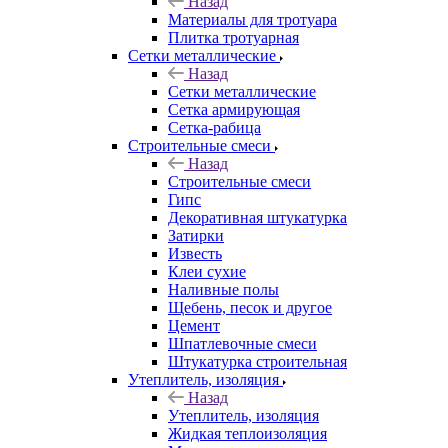
Назад
Материалы для тротуара
Плитка тротуарная
Сетки металлические
Назад
Сетки металлические
Сетка армирующая
Сетка-рабица
Строительные смеси
Назад
Строительные смеси
Гипс
Декоративная штукатурка
Затирки
Известь
Клеи сухие
Наливные полы
Щебень, песок и другое
Цемент
Шпатлевочные смеси
Штукатурка строительная
Утеплитель, изоляция
Назад
Утеплитель, изоляция
Жидкая теплоизоляция