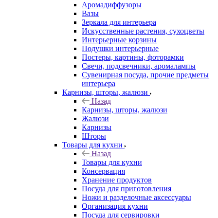
Аромадиффузоры
Вазы
Зеркала для интерьера
Искусственные растения, сухоцветы
Интерьерные корзины
Подушки интерьерные
Постеры, картины, фоторамки
Свечи, подсвечники, аромалампы
Сувенирная посуда, прочие предметы
интерьера
Карнизы, шторы, жалюзи
Назад
Карнизы, шторы, жалюзи
Жалюзи
Карнизы
Шторы
Товары для кухни
Назад
Товары для кухни
Консервация
Хранение продуктов
Посуда для приготовления
Ножи и разделочные аксессуары
Организация кухни
Посуда для сервировки