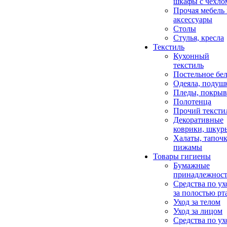
шкафы с чехло
Прочая мебель
аксессуары
Столы
Стулья, кресла
Текстиль
Кухонный
текстиль
Постельное бел
Одеяла, подуш
Пледы, покрыв
Полотенца
Прочий тексти
Декоративные
коврики, шкур
Халаты, тапочк
пижамы
Товары гигиены
Бумажные
принадлежнос
Средства по ух
за полостью рт
Уход за телом
Уход за лицом
Средства по ух