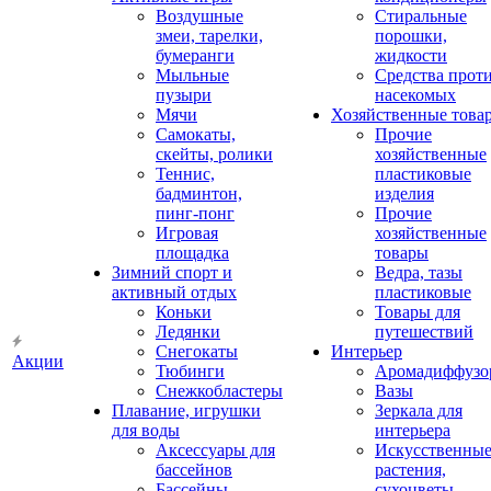
Воздушные
Стиральные
змеи, тарелки,
порошки,
бумеранги
жидкости
Мыльные
Средства прот
пузыри
насекомых
Мячи
Хозяйственные това
Самокаты,
Прочие
скейты, ролики
хозяйственные
Теннис,
пластиковые
бадминтон,
изделия
пинг-понг
Прочие
Игровая
хозяйственные
площадка
товары
Зимний спорт и
Ведра, тазы
активный отдых
пластиковые
Коньки
Товары для
Ледянки
путешествий
Снегокаты
Интерьер
Акции
Тюбинги
Аромадиффузо
Снежкобластеры
Вазы
Плавание, игрушки
Зеркала для
для воды
интерьера
Аксессуары для
Искусственны
бассейнов
растения,
Бассейны
сухоцветы