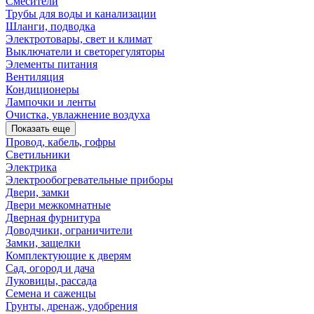
Смесители
Трубы для воды и канализации
Шланги, подводка
Электротовары, свет и климат
Выключатели и светорегуляторы
Элементы питания
Вентиляция
Кондиционеры
Лампочки и ленты
Очистка, увлажнение воздуха
Показать еще
Провод, кабель, гофры
Светильники
Электрика
Электрообогревательные приборы
Двери, замки
Двери межкомнатные
Дверная фурнитура
Доводчики, ограничители
Замки, защелки
Комплектующие к дверям
Сад, огород и дача
Луковицы, рассада
Семена и саженцы
Грунты, дренаж, удобрения