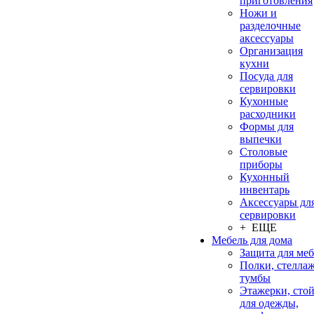
приготовления
Ножи и
разделочные
аксессуары
Организация
кухни
Посуда для
сервировки
Кухонные
расходники
Формы для
выпечки
Столовые
приборы
Кухонный
инвентарь
Аксессуары дл
сервировки
+ ЕЩЕ
Мебель для дома
Защита для ме
Полки, стеллаж
тумбы
Этажерки, сто
для одежды,