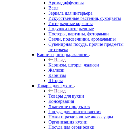
Аромадиффузоры
Вазы
Зеркала для интерьера
Искусственные растения, сухоцветы
Интерьерные корзины
Подушки интерьерные
Постеры, картины, фоторамки
Свечи, подсвечники, аромалампы
Сувенирная посуда, прочие предметы
интерьера
Карнизы, шторы, жалюзи
Назад
Карнизы, шторы, жалюзи
Жалюзи
Карнизы
Шторы
Товары для кухни
Назад
Товары для кухни
Консервация
Хранение продуктов
Посуда для приготовления
Ножи и разделочные аксессуары
Организация кухни
Посуда для сервировки