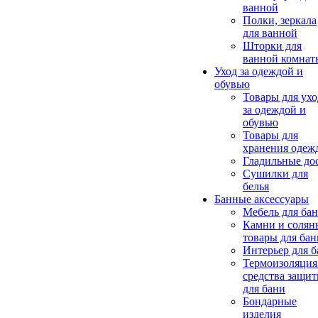
ванной
Полки, зеркала
для ванной
Шторки для
ванной комнат
Уход за одеждой и
обувью
Товары для ухо
за одеждой и
обувью
Товары для
хранения одеж
Гладильные до
Сушилки для
белья
Банные аксессуары
Мебель для ба
Камни и солян
товары для бан
Интерьер для 
Термоизоляция
средства защи
для бани
Бондарные
изделия