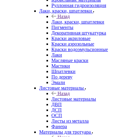
Руллонная гидроизоляция
Лаки, краски, шпатлевки
Назад
Лаки, краски, шпатлевки
Пигменты
Декоративная штукатурка
Краски акриловые
Краски аэрозольные
Краски водоэмульсионные
Лаки
Масляные краски
Мастики
Шпатлевки
По дереву
Эмали
Листовые материалы
Назад
Листовые материалы
ДВП
ДСП
ОСП
Листы из металла
Фанера
Материалы для тротуара