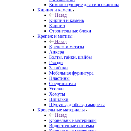
Комплектующие для гипсокартона
Кирпич и камень
Назад
Кирпич и камень
Кирпич
Строительные блоки
Крепеж и метизы
Назад
Крепеж и метизы
Анкера
Болты, гайки, шайбы
Гвозди
Заклёпки
Мебельная фурнитура
Пластины
Соединители
Уголки
Хомуты
Шпильки
Шурупы, дюбеля, саморезы
Кровельные материалы
Назад
Кровельные материалы
Водосточные системы
Кровельные материалы