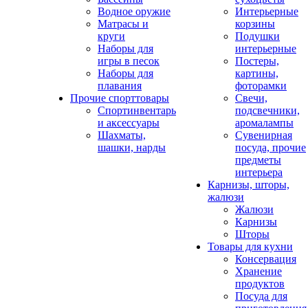
Водное оружие
Интерьерные
Матрасы и
корзины
круги
Подушки
Наборы для
интерьерные
игры в песок
Постеры,
Наборы для
картины,
плавания
фоторамки
Прочие спорттовары
Свечи,
Спортинвентарь
подсвечники,
и аксессуары
аромалампы
Шахматы,
Сувенирная
шашки, нарды
посуда, прочие
предметы
интерьера
Карнизы, шторы,
жалюзи
Жалюзи
Карнизы
Шторы
Товары для кухни
Консервация
Хранение
продуктов
Посуда для