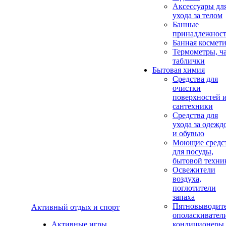
Аксеcсуары дл
ухода за телом
Банные
принадлежнос
Банная космет
Термометры, ч
таблички
Бытовая химия
Средства для
очистки
поверхностей 
сантехники
Средства для
ухода за одежд
и обувью
Моющие средс
для посуды,
бытовой техни
Освежители
воздуха,
поглотители
запаха
Пятновыводите
Активный отдых и спорт
ополаскивател
Активные игры
кондиционеры