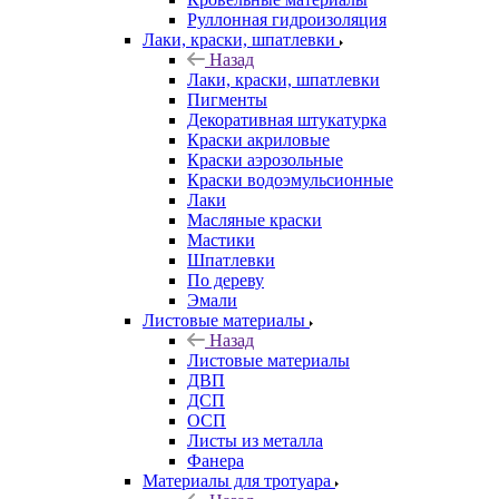
Руллонная гидроизоляция
Лаки, краски, шпатлевки
Назад
Лаки, краски, шпатлевки
Пигменты
Декоративная штукатурка
Краски акриловые
Краски аэрозольные
Краски водоэмульсионные
Лаки
Масляные краски
Мастики
Шпатлевки
По дереву
Эмали
Листовые материалы
Назад
Листовые материалы
ДВП
ДСП
ОСП
Листы из металла
Фанера
Материалы для тротуара