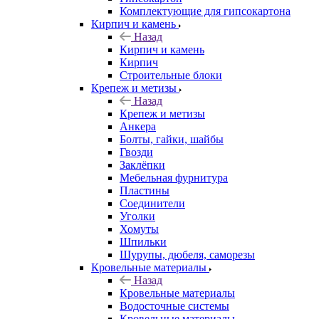
Комплектующие для гипсокартона
Кирпич и камень
Назад
Кирпич и камень
Кирпич
Строительные блоки
Крепеж и метизы
Назад
Крепеж и метизы
Анкера
Болты, гайки, шайбы
Гвозди
Заклёпки
Мебельная фурнитура
Пластины
Соединители
Уголки
Хомуты
Шпильки
Шурупы, дюбеля, саморезы
Кровельные материалы
Назад
Кровельные материалы
Водосточные системы
Кровельные материалы