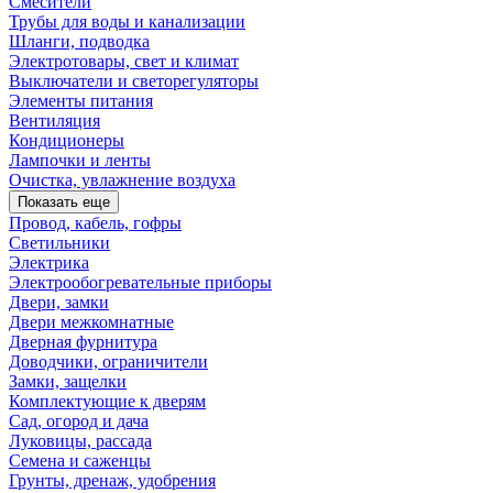
Смесители
Трубы для воды и канализации
Шланги, подводка
Электротовары, свет и климат
Выключатели и светорегуляторы
Элементы питания
Вентиляция
Кондиционеры
Лампочки и ленты
Очистка, увлажнение воздуха
Показать еще
Провод, кабель, гофры
Светильники
Электрика
Электрообогревательные приборы
Двери, замки
Двери межкомнатные
Дверная фурнитура
Доводчики, ограничители
Замки, защелки
Комплектующие к дверям
Сад, огород и дача
Луковицы, рассада
Семена и саженцы
Грунты, дренаж, удобрения