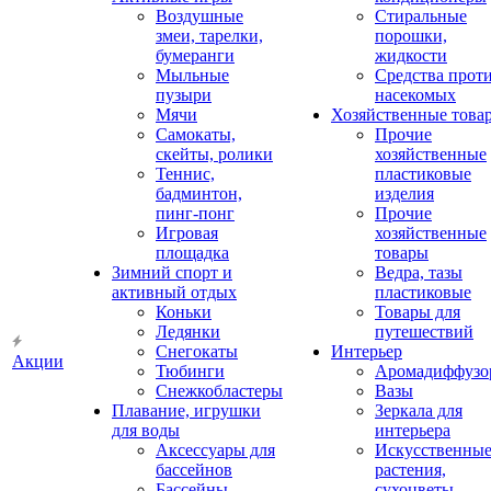
Воздушные
Стиральные
змеи, тарелки,
порошки,
бумеранги
жидкости
Мыльные
Средства прот
пузыри
насекомых
Мячи
Хозяйственные това
Самокаты,
Прочие
скейты, ролики
хозяйственные
Теннис,
пластиковые
бадминтон,
изделия
пинг-понг
Прочие
Игровая
хозяйственные
площадка
товары
Зимний спорт и
Ведра, тазы
активный отдых
пластиковые
Коньки
Товары для
Ледянки
путешествий
Снегокаты
Интерьер
Акции
Тюбинги
Аромадиффузо
Снежкобластеры
Вазы
Плавание, игрушки
Зеркала для
для воды
интерьера
Аксессуары для
Искусственны
бассейнов
растения,
Бассейны
сухоцветы