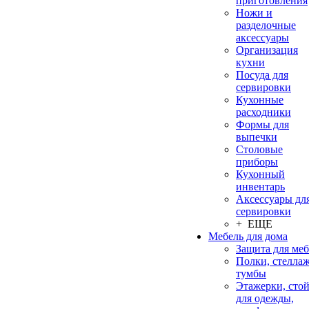
приготовления
Ножи и
разделочные
аксессуары
Организация
кухни
Посуда для
сервировки
Кухонные
расходники
Формы для
выпечки
Столовые
приборы
Кухонный
инвентарь
Аксессуары дл
сервировки
+ ЕЩЕ
Мебель для дома
Защита для ме
Полки, стеллаж
тумбы
Этажерки, сто
для одежды,