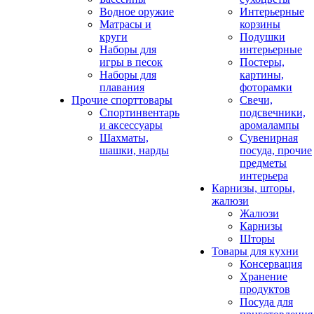
Водное оружие
Интерьерные
Матрасы и
корзины
круги
Подушки
Наборы для
интерьерные
игры в песок
Постеры,
Наборы для
картины,
плавания
фоторамки
Прочие спорттовары
Свечи,
Спортинвентарь
подсвечники,
и аксессуары
аромалампы
Шахматы,
Сувенирная
шашки, нарды
посуда, прочие
предметы
интерьера
Карнизы, шторы,
жалюзи
Жалюзи
Карнизы
Шторы
Товары для кухни
Консервация
Хранение
продуктов
Посуда для