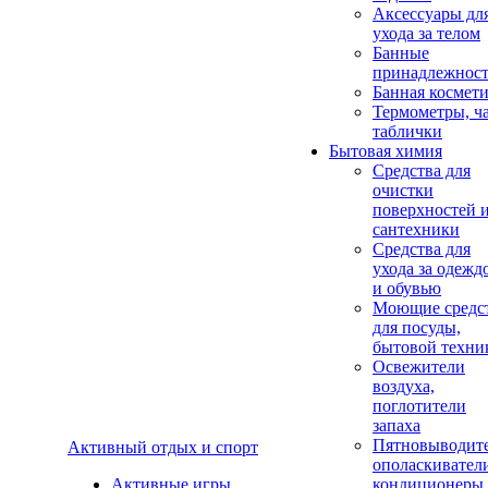
Аксеcсуары дл
ухода за телом
Банные
принадлежнос
Банная космет
Термометры, ч
таблички
Бытовая химия
Средства для
очистки
поверхностей 
сантехники
Средства для
ухода за одежд
и обувью
Моющие средс
для посуды,
бытовой техни
Освежители
воздуха,
поглотители
запаха
Пятновыводите
Активный отдых и спорт
ополаскивател
Активные игры
кондиционеры