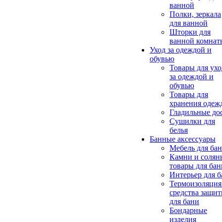
ванной
Полки, зеркала
для ванной
Шторки для
ванной комнат
Уход за одеждой и
обувью
Товары для ухо
за одеждой и
обувью
Товары для
хранения одеж
Гладильные до
Сушилки для
белья
Банные аксессуары
Мебель для ба
Камни и солян
товары для бан
Интерьер для 
Термоизоляция
средства защи
для бани
Бондарные
изделия