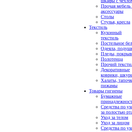
шкафы с чехло
Прочая мебель
аксессуары
Столы
Стулья, кресла
Текстиль
Кухонный
текстиль
Постельное бел
Одеяла, подуш
Пледы, покрыв
Полотенца
Прочий тексти
Декоративные
коврики, шкур
Халаты, тапочк
пижамы
Товары гигиены
Бумажные
принадлежнос
Средства по ух
за полостью рт
Уход за телом
Уход за лицом
Средства по ух