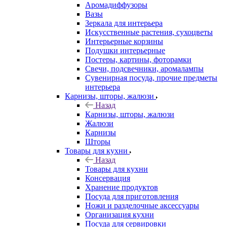
Аромадиффузоры
Вазы
Зеркала для интерьера
Искусственные растения, сухоцветы
Интерьерные корзины
Подушки интерьерные
Постеры, картины, фоторамки
Свечи, подсвечники, аромалампы
Сувенирная посуда, прочие предметы
интерьера
Карнизы, шторы, жалюзи
Назад
Карнизы, шторы, жалюзи
Жалюзи
Карнизы
Шторы
Товары для кухни
Назад
Товары для кухни
Консервация
Хранение продуктов
Посуда для приготовления
Ножи и разделочные аксессуары
Организация кухни
Посуда для сервировки