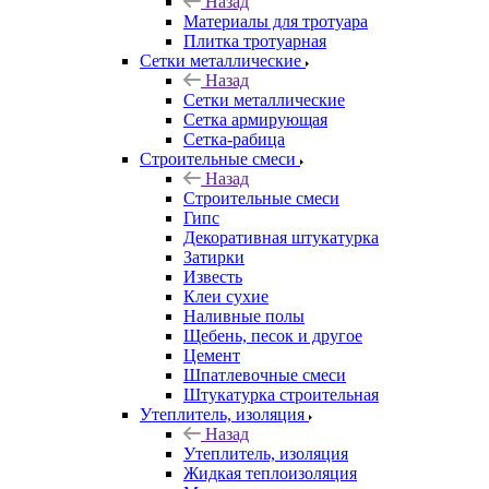
Назад
Материалы для тротуара
Плитка тротуарная
Сетки металлические
Назад
Сетки металлические
Сетка армирующая
Сетка-рабица
Строительные смеси
Назад
Строительные смеси
Гипс
Декоративная штукатурка
Затирки
Известь
Клеи сухие
Наливные полы
Щебень, песок и другое
Цемент
Шпатлевочные смеси
Штукатурка строительная
Утеплитель, изоляция
Назад
Утеплитель, изоляция
Жидкая теплоизоляция