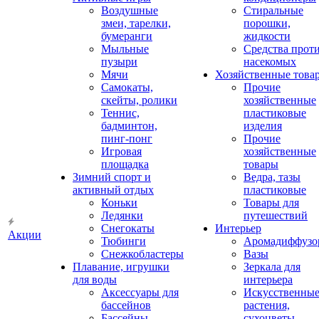
Воздушные
Стиральные
змеи, тарелки,
порошки,
бумеранги
жидкости
Мыльные
Средства прот
пузыри
насекомых
Мячи
Хозяйственные това
Самокаты,
Прочие
скейты, ролики
хозяйственные
Теннис,
пластиковые
бадминтон,
изделия
пинг-понг
Прочие
Игровая
хозяйственные
площадка
товары
Зимний спорт и
Ведра, тазы
активный отдых
пластиковые
Коньки
Товары для
Ледянки
путешествий
Снегокаты
Интерьер
Акции
Тюбинги
Аромадиффузо
Снежкобластеры
Вазы
Плавание, игрушки
Зеркала для
для воды
интерьера
Аксессуары для
Искусственны
бассейнов
растения,
Бассейны
сухоцветы