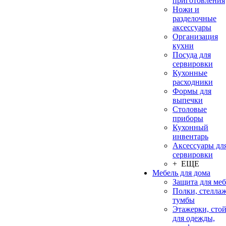
приготовления
Ножи и
разделочные
аксессуары
Организация
кухни
Посуда для
сервировки
Кухонные
расходники
Формы для
выпечки
Столовые
приборы
Кухонный
инвентарь
Аксессуары дл
сервировки
+ ЕЩЕ
Мебель для дома
Защита для ме
Полки, стеллаж
тумбы
Этажерки, сто
для одежды,