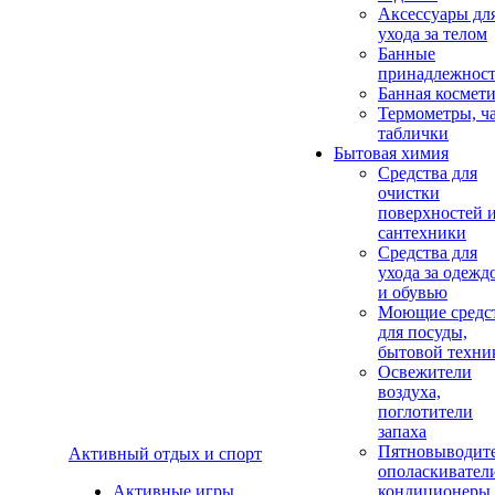
Аксеcсуары дл
ухода за телом
Банные
принадлежнос
Банная космет
Термометры, ч
таблички
Бытовая химия
Средства для
очистки
поверхностей 
сантехники
Средства для
ухода за одежд
и обувью
Моющие средс
для посуды,
бытовой техни
Освежители
воздуха,
поглотители
запаха
Пятновыводите
Активный отдых и спорт
ополаскивател
Активные игры
кондиционеры