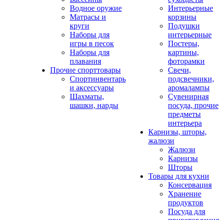
Водное оружие
Интерьерные
Матрасы и
корзины
круги
Подушки
Наборы для
интерьерные
игры в песок
Постеры,
Наборы для
картины,
плавания
фоторамки
Прочие спорттовары
Свечи,
Спортинвентарь
подсвечники,
и аксессуары
аромалампы
Шахматы,
Сувенирная
шашки, нарды
посуда, прочие
предметы
интерьера
Карнизы, шторы,
жалюзи
Жалюзи
Карнизы
Шторы
Товары для кухни
Консервация
Хранение
продуктов
Посуда для