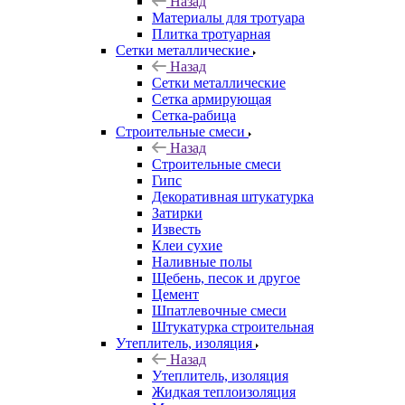
Назад
Материалы для тротуара
Плитка тротуарная
Сетки металлические
Назад
Сетки металлические
Сетка армирующая
Сетка-рабица
Строительные смеси
Назад
Строительные смеси
Гипс
Декоративная штукатурка
Затирки
Известь
Клеи сухие
Наливные полы
Щебень, песок и другое
Цемент
Шпатлевочные смеси
Штукатурка строительная
Утеплитель, изоляция
Назад
Утеплитель, изоляция
Жидкая теплоизоляция