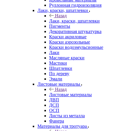
Руллонная гидроизоляция
Лаки, краски, шпатлевки
Назад
Лаки, краски, шпатлевки
Пигменты
Декоративная штукатурка
Краски акриловые
Краски аэрозольные
Краски водоэмульсионные
Лаки
Масляные краски
Мастики
Шпатлевки
По дереву
Эмали
Листовые материалы
Назад
Листовые материалы
ДВП
ДСП
ОСП
Листы из металла
Фанера
Материалы для тротуара