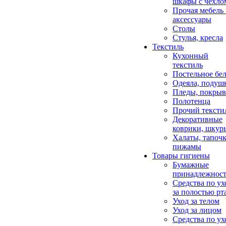
шкафы с чехло
Прочая мебель
аксессуары
Столы
Стулья, кресла
Текстиль
Кухонный
текстиль
Постельное бел
Одеяла, подуш
Пледы, покрыв
Полотенца
Прочий тексти
Декоративные
коврики, шкур
Халаты, тапочк
пижамы
Товары гигиены
Бумажные
принадлежнос
Средства по ух
за полостью рт
Уход за телом
Уход за лицом
Средства по ух