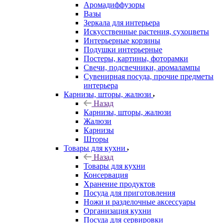
Аромадиффузоры
Вазы
Зеркала для интерьера
Искусственные растения, сухоцветы
Интерьерные корзины
Подушки интерьерные
Постеры, картины, фоторамки
Свечи, подсвечники, аромалампы
Сувенирная посуда, прочие предметы
интерьера
Карнизы, шторы, жалюзи
Назад
Карнизы, шторы, жалюзи
Жалюзи
Карнизы
Шторы
Товары для кухни
Назад
Товары для кухни
Консервация
Хранение продуктов
Посуда для приготовления
Ножи и разделочные аксессуары
Организация кухни
Посуда для сервировки