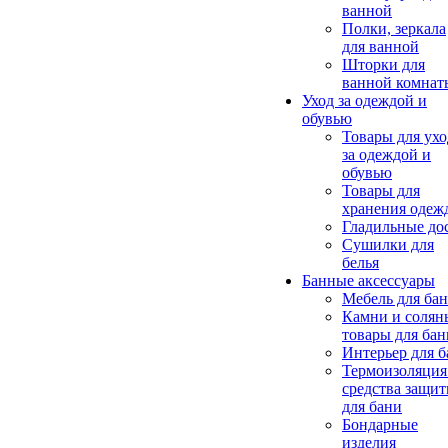
ванной
Полки, зеркала
для ванной
Шторки для
ванной комнат
Уход за одеждой и
обувью
Товары для ухо
за одеждой и
обувью
Товары для
хранения одеж
Гладильные до
Сушилки для
белья
Банные аксессуары
Мебель для ба
Камни и солян
товары для бан
Интерьер для 
Термоизоляция
средства защи
для бани
Бондарные
изделия