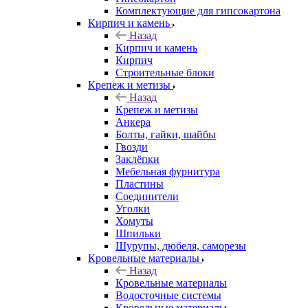
Комплектующие для гипсокартона
Кирпич и камень
Назад
Кирпич и камень
Кирпич
Строительные блоки
Крепеж и метизы
Назад
Крепеж и метизы
Анкера
Болты, гайки, шайбы
Гвозди
Заклёпки
Мебельная фурнитура
Пластины
Соединители
Уголки
Хомуты
Шпильки
Шурупы, дюбеля, саморезы
Кровельные материалы
Назад
Кровельные материалы
Водосточные системы
Кровельные материалы