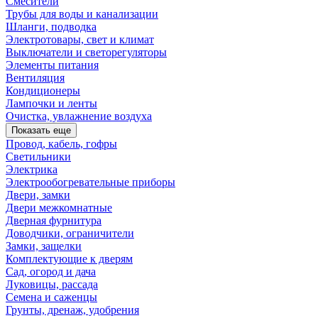
Смесители
Трубы для воды и канализации
Шланги, подводка
Электротовары, свет и климат
Выключатели и светорегуляторы
Элементы питания
Вентиляция
Кондиционеры
Лампочки и ленты
Очистка, увлажнение воздуха
Показать еще
Провод, кабель, гофры
Светильники
Электрика
Электрообогревательные приборы
Двери, замки
Двери межкомнатные
Дверная фурнитура
Доводчики, ограничители
Замки, защелки
Комплектующие к дверям
Сад, огород и дача
Луковицы, рассада
Семена и саженцы
Грунты, дренаж, удобрения