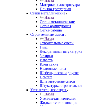
Назад
Материалы для тротуара
Плитка тротуарная
Сетки металлические
Назад
Сетки металлические
Сетка армирующая
Сетка-рабица
Строительные смеси
Назад
Строительные смеси
Гипс
Декоративная штукатурка
Затирки
Известь
Клеи сухие
Наливные полы
Щебень, песок и другое
Цемент
Шпатлевочные смеси
Штукатурка строительная
Утеплитель, изоляция
Назад
Утеплитель, изоляция
Жидкая теплоизоляция