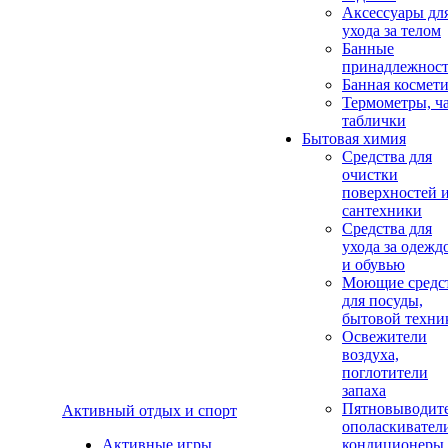
Аксеcсуары дл
ухода за телом
Банные
принадлежнос
Банная космет
Термометры, ч
таблички
Бытовая химия
Средства для
очистки
поверхностей 
сантехники
Средства для
ухода за одежд
и обувью
Моющие средс
для посуды,
бытовой техни
Освежители
воздуха,
поглотители
запаха
Пятновыводите
Активный отдых и спорт
ополаскивател
Активные игры
кондиционеры