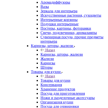
Аромадиффузоры
Вазы
Зеркала для интерьера
Искусственные растения, сухоцветы
Интерьерные корзины
Подушки интерьерные
Постеры, картины, фоторамки
Свечи, подсвечники, аромалампы
Сувенирная посуда, прочие предметы
интерьера
Карнизы, шторы, жалюзи
Назад
Карнизы, шторы, жалюзи
Жалюзи
Карнизы
Шторы
Товары для кухни
Назад
Товары для кухни
Консервация
Хранение продуктов
Посуда для приготовления
Ножи и разделочные аксессуары
Организация кухни
Посуда для сервировки