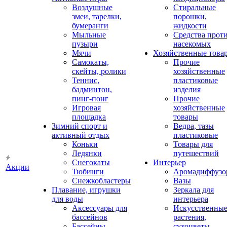
Воздушные
Стиральные
змеи, тарелки,
порошки,
бумеранги
жидкости
Мыльные
Средства прот
пузыри
насекомых
Мячи
Хозяйственные това
Самокаты,
Прочие
скейты, ролики
хозяйственные
Теннис,
пластиковые
бадминтон,
изделия
пинг-понг
Прочие
Игровая
хозяйственные
площадка
товары
Зимний спорт и
Ведра, тазы
активный отдых
пластиковые
Коньки
Товары для
Ледянки
путешествий
Снегокаты
Интерьер
Акции
Тюбинги
Аромадиффузо
Снежкобластеры
Вазы
Плавание, игрушки
Зеркала для
для воды
интерьера
Аксессуары для
Искусственны
бассейнов
растения,
Бассейны
сухоцветы