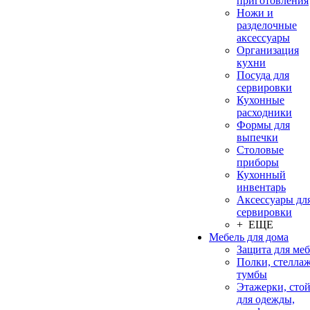
приготовления
Ножи и
разделочные
аксессуары
Организация
кухни
Посуда для
сервировки
Кухонные
расходники
Формы для
выпечки
Столовые
приборы
Кухонный
инвентарь
Аксессуары дл
сервировки
+ ЕЩЕ
Мебель для дома
Защита для ме
Полки, стеллаж
тумбы
Этажерки, сто
для одежды,