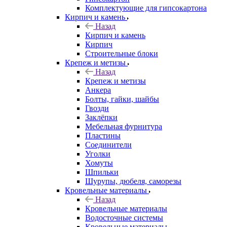
Комплектующие для гипсокартона
Кирпич и камень
Назад
Кирпич и камень
Кирпич
Строительные блоки
Крепеж и метизы
Назад
Крепеж и метизы
Анкера
Болты, гайки, шайбы
Гвозди
Заклёпки
Мебельная фурнитура
Пластины
Соединители
Уголки
Хомуты
Шпильки
Шурупы, дюбеля, саморезы
Кровельные материалы
Назад
Кровельные материалы
Водосточные системы
Кровельные материалы