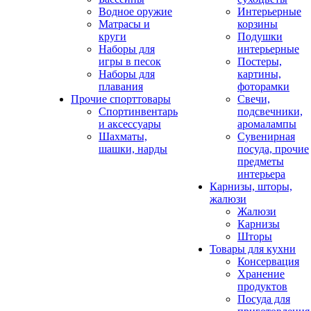
Водное оружие
Интерьерные
Матрасы и
корзины
круги
Подушки
Наборы для
интерьерные
игры в песок
Постеры,
Наборы для
картины,
плавания
фоторамки
Прочие спорттовары
Свечи,
Спортинвентарь
подсвечники,
и аксессуары
аромалампы
Шахматы,
Сувенирная
шашки, нарды
посуда, прочие
предметы
интерьера
Карнизы, шторы,
жалюзи
Жалюзи
Карнизы
Шторы
Товары для кухни
Консервация
Хранение
продуктов
Посуда для