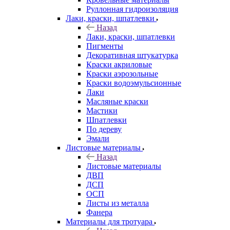
Руллонная гидроизоляция
Лаки, краски, шпатлевки
Назад
Лаки, краски, шпатлевки
Пигменты
Декоративная штукатурка
Краски акриловые
Краски аэрозольные
Краски водоэмульсионные
Лаки
Масляные краски
Мастики
Шпатлевки
По дереву
Эмали
Листовые материалы
Назад
Листовые материалы
ДВП
ДСП
ОСП
Листы из металла
Фанера
Материалы для тротуара