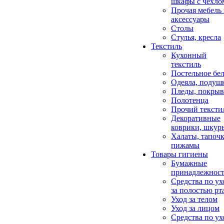
шкафы с чехло
Прочая мебель
аксессуары
Столы
Стулья, кресла
Текстиль
Кухонный
текстиль
Постельное бел
Одеяла, подуш
Пледы, покрыв
Полотенца
Прочий тексти
Декоративные
коврики, шкур
Халаты, тапочк
пижамы
Товары гигиены
Бумажные
принадлежнос
Средства по ух
за полостью рт
Уход за телом
Уход за лицом
Средства по ух