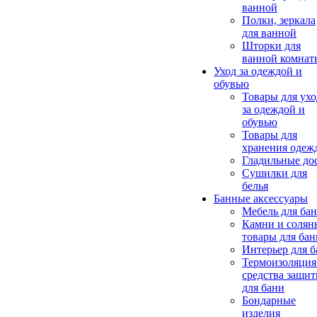
ванной
Полки, зеркала
для ванной
Шторки для
ванной комнат
Уход за одеждой и
обувью
Товары для ухо
за одеждой и
обувью
Товары для
хранения одеж
Гладильные до
Сушилки для
белья
Банные аксессуары
Мебель для ба
Камни и солян
товары для бан
Интерьер для 
Термоизоляция
средства защи
для бани
Бондарные
изделия