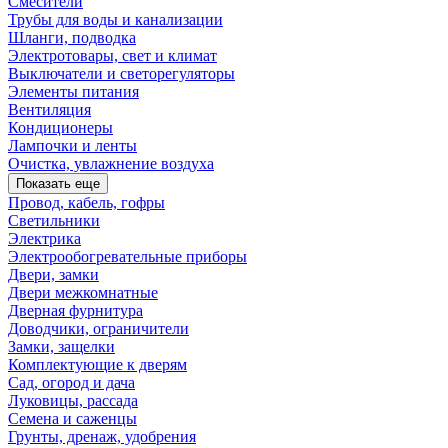
Смесители
Трубы для воды и канализации
Шланги, подводка
Электротовары, свет и климат
Выключатели и светорегуляторы
Элементы питания
Вентиляция
Кондиционеры
Лампочки и ленты
Очистка, увлажнение воздуха
Показать еще
Провод, кабель, гофры
Светильники
Электрика
Электрообогревательные приборы
Двери, замки
Двери межкомнатные
Дверная фурнитура
Доводчики, ограничители
Замки, защелки
Комплектующие к дверям
Сад, огород и дача
Луковицы, рассада
Семена и саженцы
Грунты, дренаж, удобрения