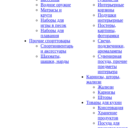
Водное оружие
Интерьерные
Матрасы и
корзины
круги
Подушки
Наборы для
интерьерные
игры в песок
Постеры,
Наборы для
картины,
плавания
фоторамки
Прочие спорттовары
Свечи,
Спортинвентарь
подсвечники,
и аксессуары
аромалампы
Шахматы,
Сувенирная
шашки, нарды
посуда, прочие
предметы
интерьера
Карнизы, шторы,
жалюзи
Жалюзи
Карнизы
Шторы
Товары для кухни
Консервация
Хранение
продуктов
Посуда для