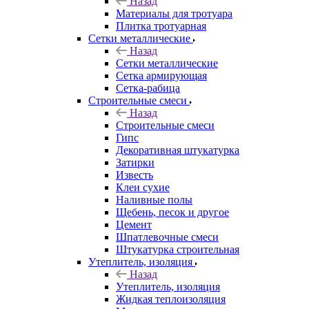
Назад
Материалы для тротуара
Плитка тротуарная
Сетки металлические
Назад
Сетки металлические
Сетка армирующая
Сетка-рабица
Строительные смеси
Назад
Строительные смеси
Гипс
Декоративная штукатурка
Затирки
Известь
Клеи сухие
Наливные полы
Щебень, песок и другое
Цемент
Шпатлевочные смеси
Штукатурка строительная
Утеплитель, изоляция
Назад
Утеплитель, изоляция
Жидкая теплоизоляция