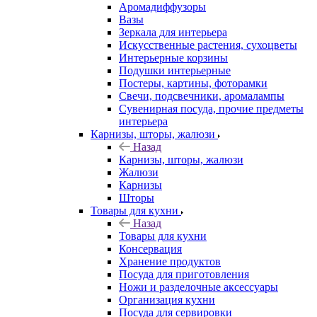
Аромадиффузоры
Вазы
Зеркала для интерьера
Искусственные растения, сухоцветы
Интерьерные корзины
Подушки интерьерные
Постеры, картины, фоторамки
Свечи, подсвечники, аромалампы
Сувенирная посуда, прочие предметы
интерьера
Карнизы, шторы, жалюзи
Назад
Карнизы, шторы, жалюзи
Жалюзи
Карнизы
Шторы
Товары для кухни
Назад
Товары для кухни
Консервация
Хранение продуктов
Посуда для приготовления
Ножи и разделочные аксессуары
Организация кухни
Посуда для сервировки