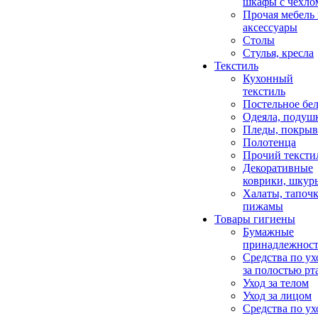
шкафы с чехло
Прочая мебель
аксессуары
Столы
Стулья, кресла
Текстиль
Кухонный
текстиль
Постельное бел
Одеяла, подуш
Пледы, покрыв
Полотенца
Прочий тексти
Декоративные
коврики, шкур
Халаты, тапочк
пижамы
Товары гигиены
Бумажные
принадлежнос
Средства по ух
за полостью рт
Уход за телом
Уход за лицом
Средства по ух