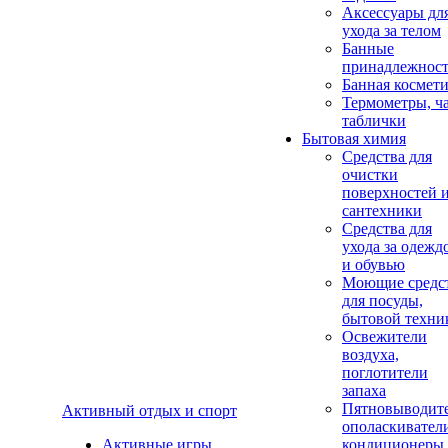
Аксеcсуары дл
ухода за телом
Банные
принадлежнос
Банная космет
Термометры, ч
таблички
Бытовая химия
Средства для
очистки
поверхностей 
сантехники
Средства для
ухода за одежд
и обувью
Моющие средс
для посуды,
бытовой техни
Освежители
воздуха,
поглотители
запаха
Пятновыводите
Активный отдых и спорт
ополаскивател
Активные игры
кондиционеры