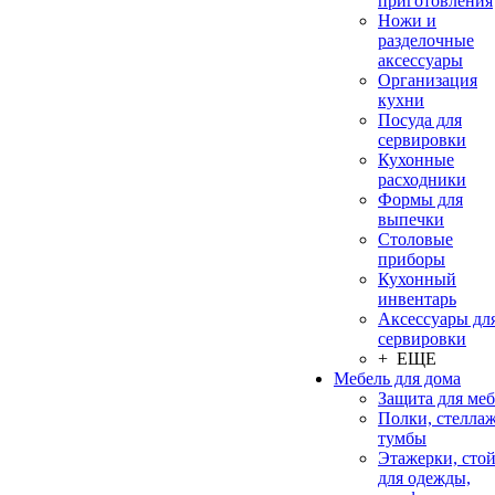
приготовления
Ножи и
разделочные
аксессуары
Организация
кухни
Посуда для
сервировки
Кухонные
расходники
Формы для
выпечки
Столовые
приборы
Кухонный
инвентарь
Аксессуары дл
сервировки
+ ЕЩЕ
Мебель для дома
Защита для ме
Полки, стеллаж
тумбы
Этажерки, сто
для одежды,