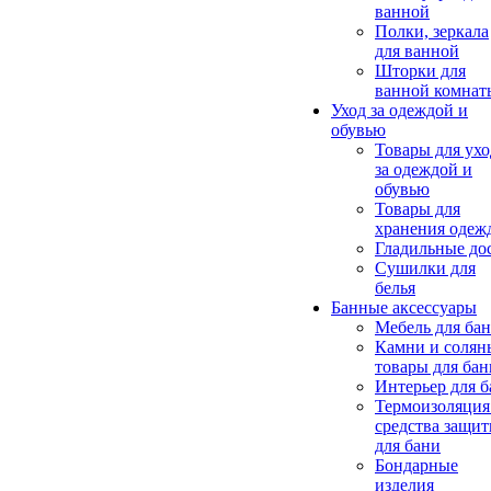
ванной
Полки, зеркала
для ванной
Шторки для
ванной комнат
Уход за одеждой и
обувью
Товары для ухо
за одеждой и
обувью
Товары для
хранения одеж
Гладильные до
Сушилки для
белья
Банные аксессуары
Мебель для ба
Камни и солян
товары для бан
Интерьер для 
Термоизоляция
средства защи
для бани
Бондарные
изделия