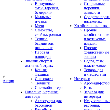
Воздушные
Стиральные
змеи, тарелки,
порошки,
бумеранги
жидкости
Мыльные
Средства прот
пузыри
насекомых
Мячи
Хозяйственные това
Самокаты,
Прочие
скейты, ролики
хозяйственные
Теннис,
пластиковые
бадминтон,
изделия
пинг-понг
Прочие
Игровая
хозяйственные
площадка
товары
Зимний спорт и
Ведра, тазы
активный отдых
пластиковые
Коньки
Товары для
Ледянки
путешествий
Снегокаты
Интерьер
Акции
Тюбинги
Аромадиффузо
Снежкобластеры
Вазы
Плавание, игрушки
Зеркала для
для воды
интерьера
Аксессуары для
Искусственны
бассейнов
растения,
Бассейны
сухоцветы