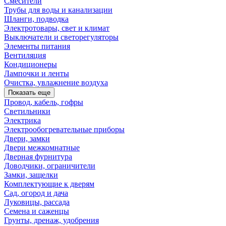
Смесители
Трубы для воды и канализации
Шланги, подводка
Электротовары, свет и климат
Выключатели и светорегуляторы
Элементы питания
Вентиляция
Кондиционеры
Лампочки и ленты
Очистка, увлажнение воздуха
Показать еще
Провод, кабель, гофры
Светильники
Электрика
Электрообогревательные приборы
Двери, замки
Двери межкомнатные
Дверная фурнитура
Доводчики, ограничители
Замки, защелки
Комплектующие к дверям
Сад, огород и дача
Луковицы, рассада
Семена и саженцы
Грунты, дренаж, удобрения