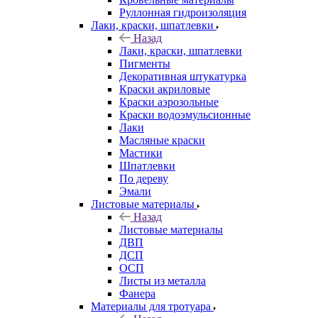
Руллонная гидроизоляция
Лаки, краски, шпатлевки
Назад
Лаки, краски, шпатлевки
Пигменты
Декоративная штукатурка
Краски акриловые
Краски аэрозольные
Краски водоэмульсионные
Лаки
Масляные краски
Мастики
Шпатлевки
По дереву
Эмали
Листовые материалы
Назад
Листовые материалы
ДВП
ДСП
ОСП
Листы из металла
Фанера
Материалы для тротуара