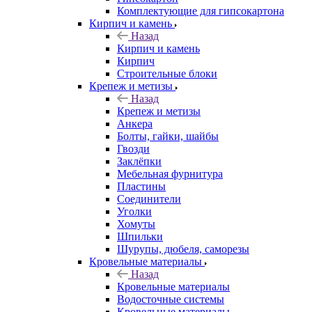
Комплектующие для гипсокартона
Кирпич и камень
Назад
Кирпич и камень
Кирпич
Строительные блоки
Крепеж и метизы
Назад
Крепеж и метизы
Анкера
Болты, гайки, шайбы
Гвозди
Заклёпки
Мебельная фурнитура
Пластины
Соединители
Уголки
Хомуты
Шпильки
Шурупы, дюбеля, саморезы
Кровельные материалы
Назад
Кровельные материалы
Водосточные системы
Кровельные материалы