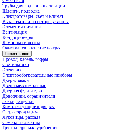
Смесители
Трубы для воды и канализации
Шланги, подводка
Электротовары, свет и климат
Выключатели и светорегуляторы
Элементы питания
Вентиляция
Кондиционеры
Лампочки и ленты
Очистка, увлажнение воздуха
Показать еще
Провод, кабель, гофры
Светильники
Электрика
Электрообогревательные приборы
Двери, замки
Двери межкомнатные
Дверная фурнитура
Доводчики, ограничители
Замки, защелки
Комплектующие к дверям
Сад, огород и дача
Луковицы, рассада
Семена и саженцы
Грунты, дренаж, удобрения