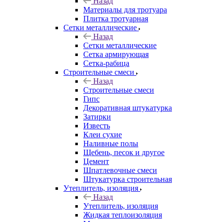
Назад
Материалы для тротуара
Плитка тротуарная
Сетки металлические
Назад
Сетки металлические
Сетка армирующая
Сетка-рабица
Строительные смеси
Назад
Строительные смеси
Гипс
Декоративная штукатурка
Затирки
Известь
Клеи сухие
Наливные полы
Щебень, песок и другое
Цемент
Шпатлевочные смеси
Штукатурка строительная
Утеплитель, изоляция
Назад
Утеплитель, изоляция
Жидкая теплоизоляция