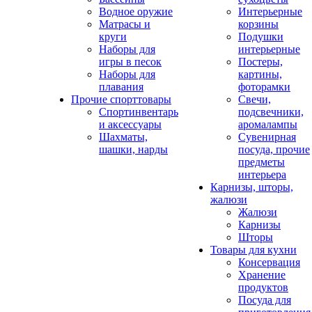
Водное оружие
Интерьерные
Матрасы и
корзины
круги
Подушки
Наборы для
интерьерные
игры в песок
Постеры,
Наборы для
картины,
плавания
фоторамки
Прочие спорттовары
Свечи,
Спортинвентарь
подсвечники,
и аксессуары
аромалампы
Шахматы,
Сувенирная
шашки, нарды
посуда, прочие
предметы
интерьера
Карнизы, шторы,
жалюзи
Жалюзи
Карнизы
Шторы
Товары для кухни
Консервация
Хранение
продуктов
Посуда для