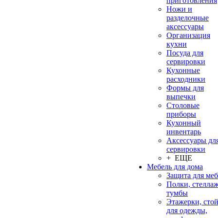
приготовления
Ножи и
разделочные
аксессуары
Организация
кухни
Посуда для
сервировки
Кухонные
расходники
Формы для
выпечки
Столовые
приборы
Кухонный
инвентарь
Аксессуары дл
сервировки
+ ЕЩЕ
Мебель для дома
Защита для ме
Полки, стеллаж
тумбы
Этажерки, сто
для одежды,