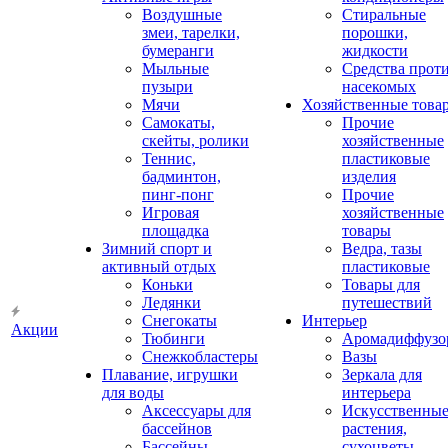
Воздушные
Стиральные
змеи, тарелки,
порошки,
бумеранги
жидкости
Мыльные
Средства прот
пузыри
насекомых
Мячи
Хозяйственные това
Самокаты,
Прочие
скейты, ролики
хозяйственные
Теннис,
пластиковые
бадминтон,
изделия
пинг-понг
Прочие
Игровая
хозяйственные
площадка
товары
Зимний спорт и
Ведра, тазы
активный отдых
пластиковые
Коньки
Товары для
Ледянки
путешествий
Снегокаты
Интерьер
Акции
Тюбинги
Аромадиффузо
Снежкобластеры
Вазы
Плавание, игрушки
Зеркала для
для воды
интерьера
Аксессуары для
Искусственны
бассейнов
растения,
Бассейны
сухоцветы