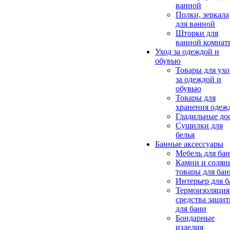
ванной
Полки, зеркала
для ванной
Шторки для
ванной комнат
Уход за одеждой и
обувью
Товары для ухо
за одеждой и
обувью
Товары для
хранения одеж
Гладильные до
Сушилки для
белья
Банные аксессуары
Мебель для ба
Камни и солян
товары для бан
Интерьер для 
Термоизоляция
средства защи
для бани
Бондарные
изделия