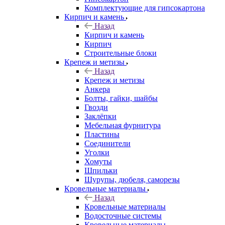
Комплектующие для гипсокартона
Кирпич и камень
Назад
Кирпич и камень
Кирпич
Строительные блоки
Крепеж и метизы
Назад
Крепеж и метизы
Анкера
Болты, гайки, шайбы
Гвозди
Заклёпки
Мебельная фурнитура
Пластины
Соединители
Уголки
Хомуты
Шпильки
Шурупы, дюбеля, саморезы
Кровельные материалы
Назад
Кровельные материалы
Водосточные системы
Кровельные материалы