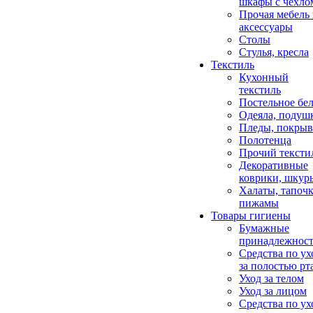
шкафы с чехло
Прочая мебель
аксессуары
Столы
Стулья, кресла
Текстиль
Кухонный
текстиль
Постельное бел
Одеяла, подуш
Пледы, покрыв
Полотенца
Прочий тексти
Декоративные
коврики, шкур
Халаты, тапочк
пижамы
Товары гигиены
Бумажные
принадлежнос
Средства по ух
за полостью рт
Уход за телом
Уход за лицом
Средства по ух