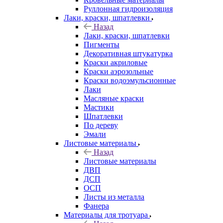
Руллонная гидроизоляция
Лаки, краски, шпатлевки
Назад
Лаки, краски, шпатлевки
Пигменты
Декоративная штукатурка
Краски акриловые
Краски аэрозольные
Краски водоэмульсионные
Лаки
Масляные краски
Мастики
Шпатлевки
По дереву
Эмали
Листовые материалы
Назад
Листовые материалы
ДВП
ДСП
ОСП
Листы из металла
Фанера
Материалы для тротуара