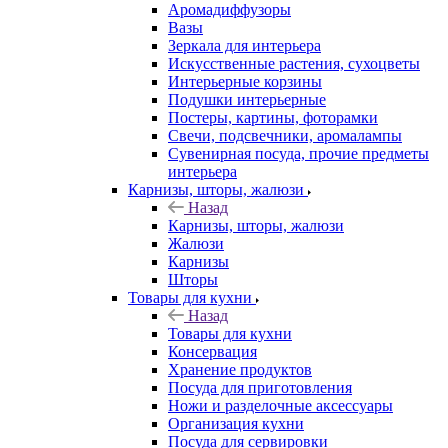
Аромадиффузоры
Вазы
Зеркала для интерьера
Искусственные растения, сухоцветы
Интерьерные корзины
Подушки интерьерные
Постеры, картины, фоторамки
Свечи, подсвечники, аромалампы
Сувенирная посуда, прочие предметы
интерьера
Карнизы, шторы, жалюзи
Назад
Карнизы, шторы, жалюзи
Жалюзи
Карнизы
Шторы
Товары для кухни
Назад
Товары для кухни
Консервация
Хранение продуктов
Посуда для приготовления
Ножи и разделочные аксессуары
Организация кухни
Посуда для сервировки