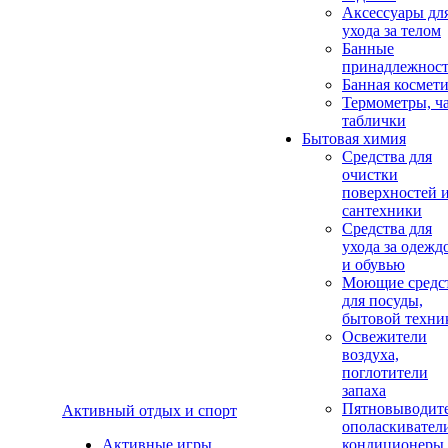
Аксеcсуары дл
ухода за телом
Банные
принадлежнос
Банная космет
Термометры, ч
таблички
Бытовая химия
Средства для
очистки
поверхностей 
сантехники
Средства для
ухода за одежд
и обувью
Моющие средс
для посуды,
бытовой техни
Освежители
воздуха,
поглотители
запаха
Пятновыводите
Активный отдых и спорт
ополаскивател
Активные игры
кондиционеры