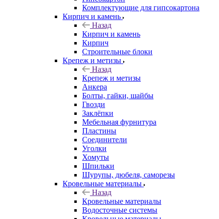
Комплектующие для гипсокартона
Кирпич и камень
Назад
Кирпич и камень
Кирпич
Строительные блоки
Крепеж и метизы
Назад
Крепеж и метизы
Анкера
Болты, гайки, шайбы
Гвозди
Заклёпки
Мебельная фурнитура
Пластины
Соединители
Уголки
Хомуты
Шпильки
Шурупы, дюбеля, саморезы
Кровельные материалы
Назад
Кровельные материалы
Водосточные системы
Кровельные материалы