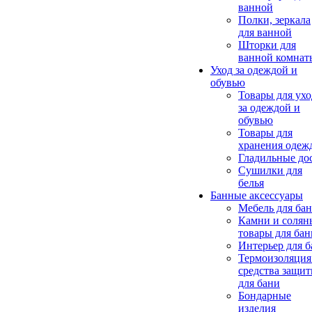
ванной
Полки, зеркала
для ванной
Шторки для
ванной комнат
Уход за одеждой и
обувью
Товары для ухо
за одеждой и
обувью
Товары для
хранения одеж
Гладильные до
Сушилки для
белья
Банные аксессуары
Мебель для ба
Камни и солян
товары для бан
Интерьер для 
Термоизоляция
средства защи
для бани
Бондарные
изделия