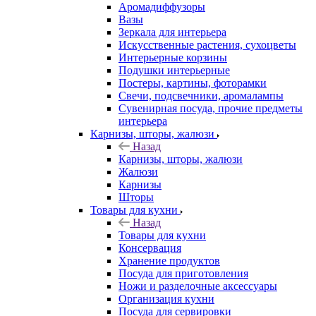
Аромадиффузоры
Вазы
Зеркала для интерьера
Искусственные растения, сухоцветы
Интерьерные корзины
Подушки интерьерные
Постеры, картины, фоторамки
Свечи, подсвечники, аромалампы
Сувенирная посуда, прочие предметы
интерьера
Карнизы, шторы, жалюзи
Назад
Карнизы, шторы, жалюзи
Жалюзи
Карнизы
Шторы
Товары для кухни
Назад
Товары для кухни
Консервация
Хранение продуктов
Посуда для приготовления
Ножи и разделочные аксессуары
Организация кухни
Посуда для сервировки