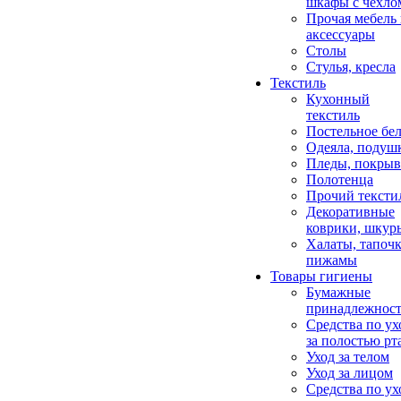
шкафы с чехло
Прочая мебель
аксессуары
Столы
Стулья, кресла
Текстиль
Кухонный
текстиль
Постельное бел
Одеяла, подуш
Пледы, покрыв
Полотенца
Прочий тексти
Декоративные
коврики, шкур
Халаты, тапочк
пижамы
Товары гигиены
Бумажные
принадлежнос
Средства по ух
за полостью рт
Уход за телом
Уход за лицом
Средства по ух