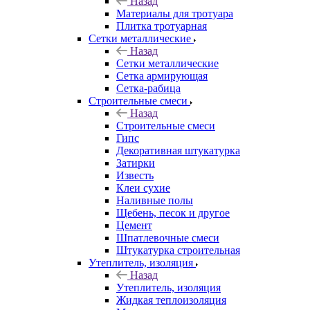
Назад
Материалы для тротуара
Плитка тротуарная
Сетки металлические
Назад
Сетки металлические
Сетка армирующая
Сетка-рабица
Строительные смеси
Назад
Строительные смеси
Гипс
Декоративная штукатурка
Затирки
Известь
Клеи сухие
Наливные полы
Щебень, песок и другое
Цемент
Шпатлевочные смеси
Штукатурка строительная
Утеплитель, изоляция
Назад
Утеплитель, изоляция
Жидкая теплоизоляция