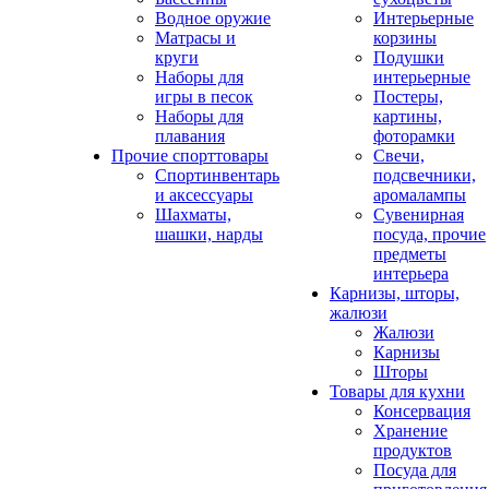
Водное оружие
Интерьерные
Матрасы и
корзины
круги
Подушки
Наборы для
интерьерные
игры в песок
Постеры,
Наборы для
картины,
плавания
фоторамки
Прочие спорттовары
Свечи,
Спортинвентарь
подсвечники,
и аксессуары
аромалампы
Шахматы,
Сувенирная
шашки, нарды
посуда, прочие
предметы
интерьера
Карнизы, шторы,
жалюзи
Жалюзи
Карнизы
Шторы
Товары для кухни
Консервация
Хранение
продуктов
Посуда для