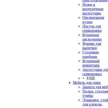
приготовления
Ножи и
разделочные
аксессуары
Организация
кухни
Посуда для
сервировки
Кухонные
расходники
Формы для
выпечки
Столовые
приборы
Кухонный
инвентарь
Аксессуары дл
сервировки
+ ЕЩЕ
Мебель для дома
Защита для ме
Полки, стеллаж
тумбы
Этажерки, сто
для одежды,