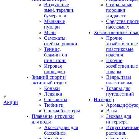
Воздушные
Стиральные
змеи, тарелки,
порошки,
бумеранги
жидкости
Мыльные
Средства прот
пузыри
насекомых
Мячи
Хозяйственные това
Самокаты,
Прочие
скейты, ролики
хозяйственные
Теннис,
пластиковые
бадминтон,
изделия
пинг-понг
Прочие
Игровая
хозяйственные
площадка
товары
Зимний спорт и
Ведра, тазы
активный отдых
пластиковые
Коньки
Товары для
Ледянки
путешествий
Снегокаты
Интерьер
Акции
Тюбинги
Аромадиффузо
Снежкобластеры
Вазы
Плавание, игрушки
Зеркала для
для воды
интерьера
Аксессуары для
Искусственны
бассейнов
растения,
Бассейны
сухоцветы