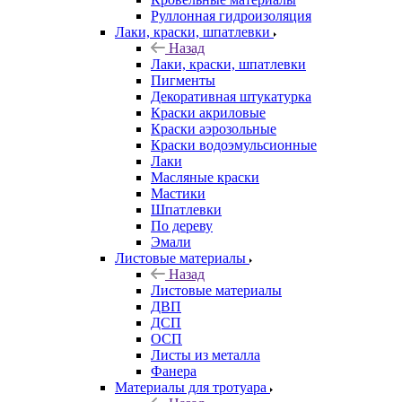
Руллонная гидроизоляция
Лаки, краски, шпатлевки
Назад
Лаки, краски, шпатлевки
Пигменты
Декоративная штукатурка
Краски акриловые
Краски аэрозольные
Краски водоэмульсионные
Лаки
Масляные краски
Мастики
Шпатлевки
По дереву
Эмали
Листовые материалы
Назад
Листовые материалы
ДВП
ДСП
ОСП
Листы из металла
Фанера
Материалы для тротуара