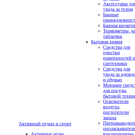
Аксеcсуары дл
ухода за телом
Банные
принадлежнос
Банная космет
Термометры, ч
таблички
Бытовая химия
Средства для
очистки
поверхностей 
сантехники
Средства для
ухода за одежд
и обувью
Моющие средс
для посуды,
бытовой техни
Освежители
воздуха,
поглотители
запаха
Пятновыводите
Активный отдых и спорт
ополаскивател
Активные игры
кондиционеры