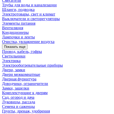
Смесители
Трубы для воды и канализации
Шланги, подводка
Электротовары, свет и климат
Выключатели и светорегуляторы
Элементы питания
Вентиляция
Кондиционеры
Лампочки и ленты
Очистка, увлажнение воздуха
Показать еще
Провод, кабель, гофры
Светильники
Электрика
Электрообогревательные приборы
Двери, замки
Двери межкомнатные
Дверная фурнитура
Доводчики, ограничители
Замки, защелки
Комплектующие к дверям
Сад, огород и дача
Луковицы, рассада
Семена и саженцы
Грунты, дренаж, удобрения