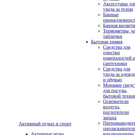
Аксеcсуары дл
ухода за телом
Банные
принадлежнос
Банная космет
Термометры, ч
таблички
Бытовая химия
Средства для
очистки
поверхностей 
сантехники
Средства для
ухода за одежд
и обувью
Моющие средс
для посуды,
бытовой техни
Освежители
воздуха,
поглотители
запаха
Пятновыводите
Активный отдых и спорт
ополаскивател
Активные игры
кондиционеры