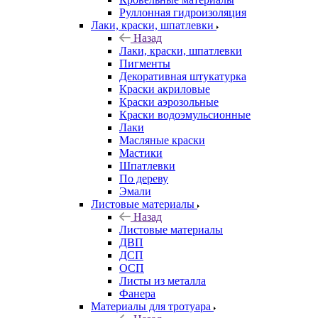
Руллонная гидроизоляция
Лаки, краски, шпатлевки
Назад
Лаки, краски, шпатлевки
Пигменты
Декоративная штукатурка
Краски акриловые
Краски аэрозольные
Краски водоэмульсионные
Лаки
Масляные краски
Мастики
Шпатлевки
По дереву
Эмали
Листовые материалы
Назад
Листовые материалы
ДВП
ДСП
ОСП
Листы из металла
Фанера
Материалы для тротуара