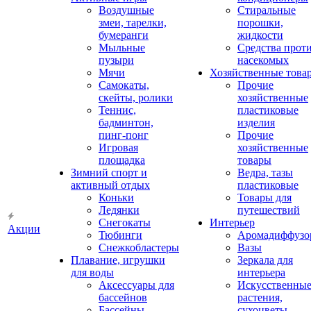
Воздушные
Стиральные
змеи, тарелки,
порошки,
бумеранги
жидкости
Мыльные
Средства прот
пузыри
насекомых
Мячи
Хозяйственные това
Самокаты,
Прочие
скейты, ролики
хозяйственные
Теннис,
пластиковые
бадминтон,
изделия
пинг-понг
Прочие
Игровая
хозяйственные
площадка
товары
Зимний спорт и
Ведра, тазы
активный отдых
пластиковые
Коньки
Товары для
Ледянки
путешествий
Снегокаты
Интерьер
Акции
Тюбинги
Аромадиффузо
Снежкобластеры
Вазы
Плавание, игрушки
Зеркала для
для воды
интерьера
Аксессуары для
Искусственны
бассейнов
растения,
Бассейны
сухоцветы