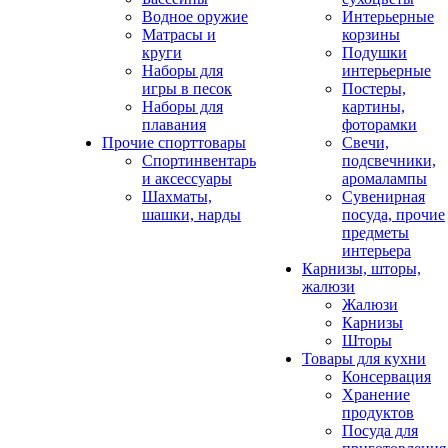
Водное оружие
Интерьерные
Матрасы и
корзины
круги
Подушки
Наборы для
интерьерные
игры в песок
Постеры,
Наборы для
картины,
плавания
фоторамки
Прочие спорттовары
Свечи,
Спортинвентарь
подсвечники,
и аксессуары
аромалампы
Шахматы,
Сувенирная
шашки, нарды
посуда, прочие
предметы
интерьера
Карнизы, шторы,
жалюзи
Жалюзи
Карнизы
Шторы
Товары для кухни
Консервация
Хранение
продуктов
Посуда для