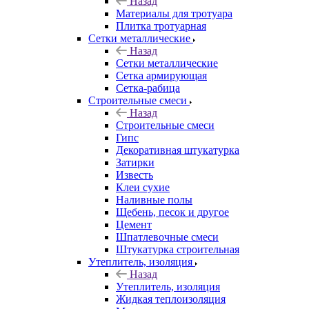
Назад
Материалы для тротуара
Плитка тротуарная
Сетки металлические
Назад
Сетки металлические
Сетка армирующая
Сетка-рабица
Строительные смеси
Назад
Строительные смеси
Гипс
Декоративная штукатурка
Затирки
Известь
Клеи сухие
Наливные полы
Щебень, песок и другое
Цемент
Шпатлевочные смеси
Штукатурка строительная
Утеплитель, изоляция
Назад
Утеплитель, изоляция
Жидкая теплоизоляция