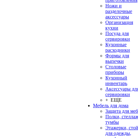
приготовления
Ножи и
разделочные
аксессуары
Организация
кухни
Посуда для
сервировки
Кухонные
расходники
Формы для
выпечки
Столовые
приборы
Кухонный
инвентарь
Аксессуары дл
сервировки
+ ЕЩЕ
Мебель для дома
Защита для ме
Полки, стеллаж
тумбы
Этажерки, сто
для одежды,