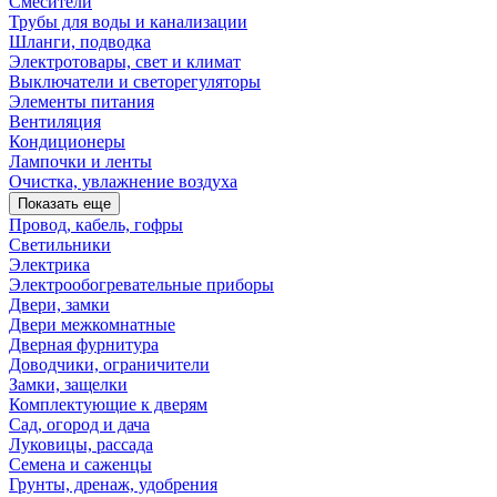
Смесители
Трубы для воды и канализации
Шланги, подводка
Электротовары, свет и климат
Выключатели и светорегуляторы
Элементы питания
Вентиляция
Кондиционеры
Лампочки и ленты
Очистка, увлажнение воздуха
Показать еще
Провод, кабель, гофры
Светильники
Электрика
Электрообогревательные приборы
Двери, замки
Двери межкомнатные
Дверная фурнитура
Доводчики, ограничители
Замки, защелки
Комплектующие к дверям
Сад, огород и дача
Луковицы, рассада
Семена и саженцы
Грунты, дренаж, удобрения