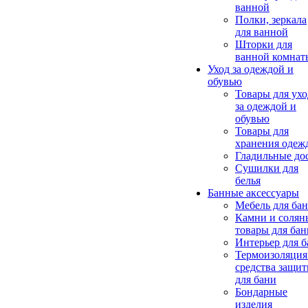
ванной
Полки, зеркала
для ванной
Шторки для
ванной комнат
Уход за одеждой и
обувью
Товары для ухо
за одеждой и
обувью
Товары для
хранения одеж
Гладильные до
Сушилки для
белья
Банные аксессуары
Мебель для ба
Камни и солян
товары для бан
Интерьер для 
Термоизоляция
средства защи
для бани
Бондарные
изделия