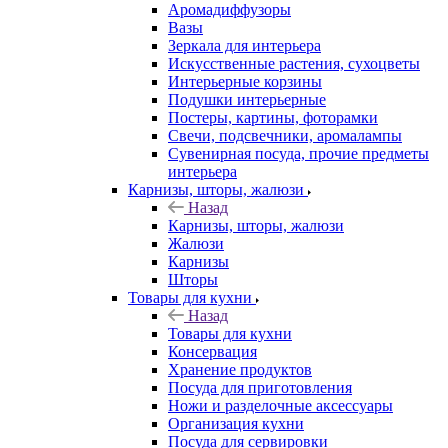
Аромадиффузоры
Вазы
Зеркала для интерьера
Искусственные растения, сухоцветы
Интерьерные корзины
Подушки интерьерные
Постеры, картины, фоторамки
Свечи, подсвечники, аромалампы
Сувенирная посуда, прочие предметы
интерьера
Карнизы, шторы, жалюзи
Назад
Карнизы, шторы, жалюзи
Жалюзи
Карнизы
Шторы
Товары для кухни
Назад
Товары для кухни
Консервация
Хранение продуктов
Посуда для приготовления
Ножи и разделочные аксессуары
Организация кухни
Посуда для сервировки