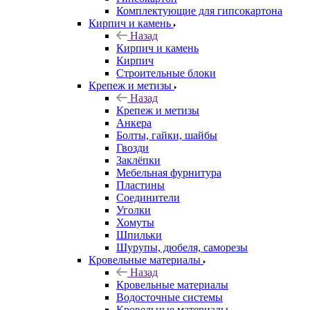
Комплектующие для гипсокартона
Кирпич и камень
Назад
Кирпич и камень
Кирпич
Строительные блоки
Крепеж и метизы
Назад
Крепеж и метизы
Анкера
Болты, гайки, шайбы
Гвозди
Заклёпки
Мебельная фурнитура
Пластины
Соединители
Уголки
Хомуты
Шпильки
Шурупы, дюбеля, саморезы
Кровельные материалы
Назад
Кровельные материалы
Водосточные системы
Кровельные материалы