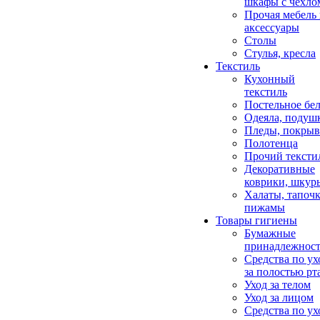
шкафы с чехло
Прочая мебель
аксессуары
Столы
Стулья, кресла
Текстиль
Кухонный
текстиль
Постельное бел
Одеяла, подуш
Пледы, покрыв
Полотенца
Прочий тексти
Декоративные
коврики, шкур
Халаты, тапочк
пижамы
Товары гигиены
Бумажные
принадлежнос
Средства по ух
за полостью рт
Уход за телом
Уход за лицом
Средства по ух