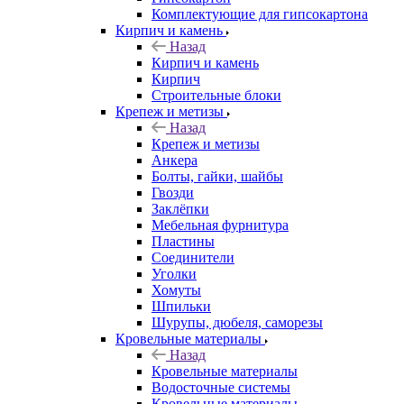
Комплектующие для гипсокартона
Кирпич и камень
Назад
Кирпич и камень
Кирпич
Строительные блоки
Крепеж и метизы
Назад
Крепеж и метизы
Анкера
Болты, гайки, шайбы
Гвозди
Заклёпки
Мебельная фурнитура
Пластины
Соединители
Уголки
Хомуты
Шпильки
Шурупы, дюбеля, саморезы
Кровельные материалы
Назад
Кровельные материалы
Водосточные системы
Кровельные материалы