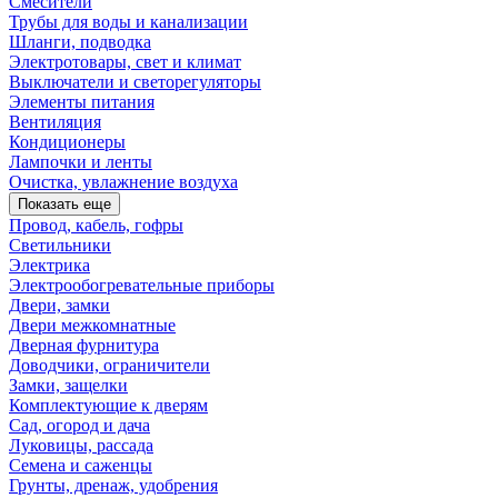
Смесители
Трубы для воды и канализации
Шланги, подводка
Электротовары, свет и климат
Выключатели и светорегуляторы
Элементы питания
Вентиляция
Кондиционеры
Лампочки и ленты
Очистка, увлажнение воздуха
Показать еще
Провод, кабель, гофры
Светильники
Электрика
Электрообогревательные приборы
Двери, замки
Двери межкомнатные
Дверная фурнитура
Доводчики, ограничители
Замки, защелки
Комплектующие к дверям
Сад, огород и дача
Луковицы, рассада
Семена и саженцы
Грунты, дренаж, удобрения