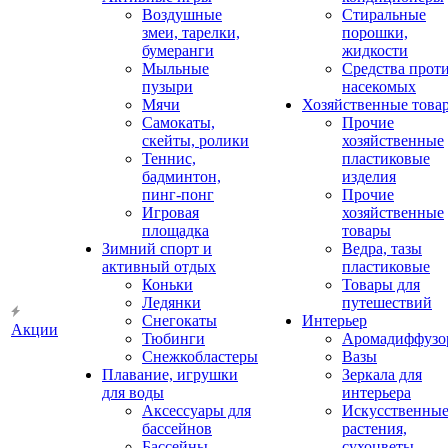
Воздушные
Стиральные
змеи, тарелки,
порошки,
бумеранги
жидкости
Мыльные
Средства прот
пузыри
насекомых
Мячи
Хозяйственные това
Самокаты,
Прочие
скейты, ролики
хозяйственные
Теннис,
пластиковые
бадминтон,
изделия
пинг-понг
Прочие
Игровая
хозяйственные
площадка
товары
Зимний спорт и
Ведра, тазы
активный отдых
пластиковые
Коньки
Товары для
Ледянки
путешествий
Снегокаты
Интерьер
Акции
Тюбинги
Аромадиффузо
Снежкобластеры
Вазы
Плавание, игрушки
Зеркала для
для воды
интерьера
Аксессуары для
Искусственны
бассейнов
растения,
Бассейны
сухоцветы