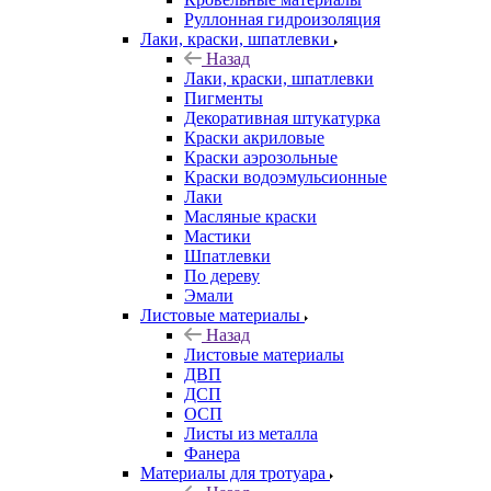
Руллонная гидроизоляция
Лаки, краски, шпатлевки
Назад
Лаки, краски, шпатлевки
Пигменты
Декоративная штукатурка
Краски акриловые
Краски аэрозольные
Краски водоэмульсионные
Лаки
Масляные краски
Мастики
Шпатлевки
По дереву
Эмали
Листовые материалы
Назад
Листовые материалы
ДВП
ДСП
ОСП
Листы из металла
Фанера
Материалы для тротуара