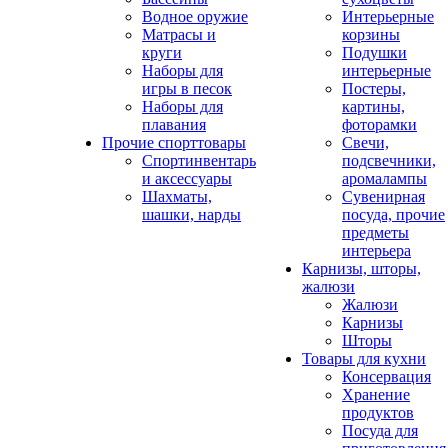
Водное оружие
Интерьерные
Матрасы и
корзины
круги
Подушки
Наборы для
интерьерные
игры в песок
Постеры,
Наборы для
картины,
плавания
фоторамки
Прочие спорттовары
Свечи,
Спортинвентарь
подсвечники,
и аксессуары
аромалампы
Шахматы,
Сувенирная
шашки, нарды
посуда, прочие
предметы
интерьера
Карнизы, шторы,
жалюзи
Жалюзи
Карнизы
Шторы
Товары для кухни
Консервация
Хранение
продуктов
Посуда для