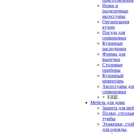
приготовления
Ножи и
разделочные
аксессуары
Организация
кухни
Посуда для
сервировки
Кухонные
расходники
Формы для
выпечки
Столовые
приборы
Кухонный
инвентарь
Аксессуары дл
сервировки
+ ЕЩЕ
Мебель для дома
Защита для ме
Полки, стеллаж
тумбы
Этажерки, сто
для одежды,