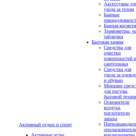
Аксеcсуары дл
ухода за телом
Банные
принадлежнос
Банная космет
Термометры, ч
таблички
Бытовая химия
Средства для
очистки
поверхностей 
сантехники
Средства для
ухода за одежд
и обувью
Моющие средс
для посуды,
бытовой техни
Освежители
воздуха,
поглотители
запаха
Пятновыводите
Активный отдых и спорт
ополаскивател
Активные игры
кондиционеры