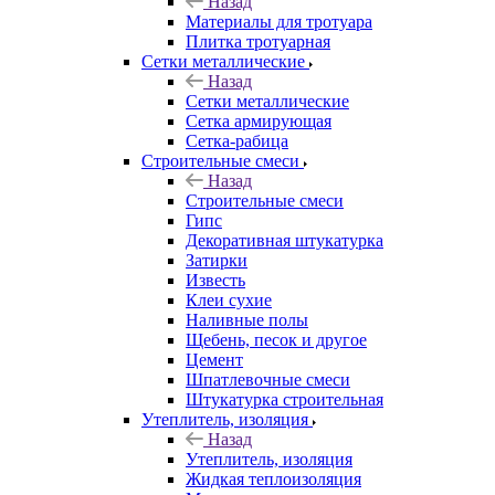
Назад
Материалы для тротуара
Плитка тротуарная
Сетки металлические
Назад
Сетки металлические
Сетка армирующая
Сетка-рабица
Строительные смеси
Назад
Строительные смеси
Гипс
Декоративная штукатурка
Затирки
Известь
Клеи сухие
Наливные полы
Щебень, песок и другое
Цемент
Шпатлевочные смеси
Штукатурка строительная
Утеплитель, изоляция
Назад
Утеплитель, изоляция
Жидкая теплоизоляция