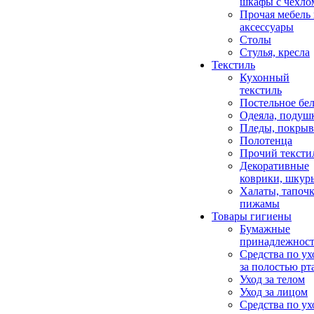
шкафы с чехло
Прочая мебель
аксессуары
Столы
Стулья, кресла
Текстиль
Кухонный
текстиль
Постельное бел
Одеяла, подуш
Пледы, покрыв
Полотенца
Прочий тексти
Декоративные
коврики, шкур
Халаты, тапочк
пижамы
Товары гигиены
Бумажные
принадлежнос
Средства по ух
за полостью рт
Уход за телом
Уход за лицом
Средства по ух