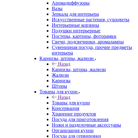
Аромадиффузоры
Вазы
Зеркала для интерьера
Искусственные растения, сухоцветы
Интерьерные корзины
Подушки интерьерные
Постеры, картины, фоторамки
Свечи, подсвечники, аромалампы
Сувенирная посуда, прочие предметы
интерьера
Карнизы, шторы, жалюзи
Назад
Карнизы, шторы, жалюзи
Жалюзи
Карнизы
Шторы
Товары для кухни
Назад
Товары для кухни
Консервация
Хранение продуктов
Посуда для приготовления
Ножи и разделочные аксессуары
Организация кухни
Посуда для сервировки