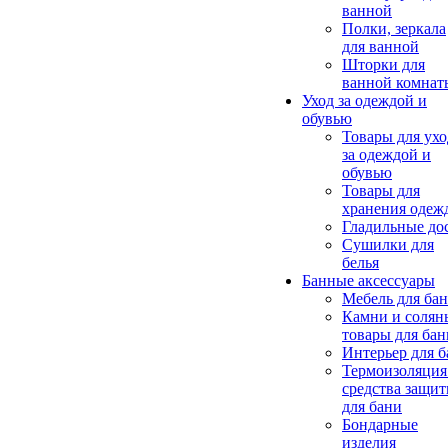
ванной
Полки, зеркала
для ванной
Шторки для
ванной комнат
Уход за одеждой и
обувью
Товары для ухо
за одеждой и
обувью
Товары для
хранения одеж
Гладильные до
Сушилки для
белья
Банные аксессуары
Мебель для ба
Камни и солян
товары для бан
Интерьер для 
Термоизоляция
средства защи
для бани
Бондарные
изделия