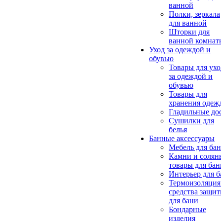
ванной
Полки, зеркала
для ванной
Шторки для
ванной комнат
Уход за одеждой и
обувью
Товары для ухо
за одеждой и
обувью
Товары для
хранения одеж
Гладильные до
Сушилки для
белья
Банные аксессуары
Мебель для ба
Камни и солян
товары для бан
Интерьер для 
Термоизоляция
средства защи
для бани
Бондарные
изделия