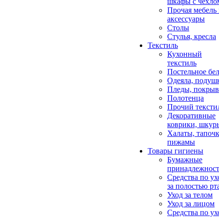
шкафы с чехло
Прочая мебель
аксессуары
Столы
Стулья, кресла
Текстиль
Кухонный
текстиль
Постельное бел
Одеяла, подуш
Пледы, покрыв
Полотенца
Прочий тексти
Декоративные
коврики, шкур
Халаты, тапочк
пижамы
Товары гигиены
Бумажные
принадлежнос
Средства по ух
за полостью рт
Уход за телом
Уход за лицом
Средства по ух