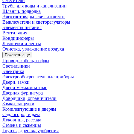
Смесители
Трубы для воды и канализации
Шланги, подводка
Электротовары, свет и климат
Выключатели и светорегуляторы
Элементы питания
Вентиляция
Кондиционеры
Лампочки и ленты
Очистка, увлажнение воздуха
Показать еще
Провод, кабель, гофры
Светильники
Электрика
Электрообогревательные приборы
Двери, замки
Двери межкомнатные
Дверная фурнитура
Доводчики, ограничители
Замки, защелки
Комплектующие к дверям
Сад, огород и дача
Луковицы, рассада
Семена и саженцы
Грунты, дренаж, удобрения