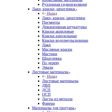
Руллонная гидроизоляция
Лаки, краски, шпатлевки
Назад
Лаки, краски, шпатлевки
Пигменты
Декоративная штукатурка
Краски акриловые
Краски аэрозольные
Краски водоэмульсионные
Лаки
Масляные краски
Мастики
Шпатлевки
По дереву
Эмали
Листовые материалы
Назад
Листовые материалы
ДВП
ДСП
ОСП
Листы из металла
Фанера
Материалы для тротуара