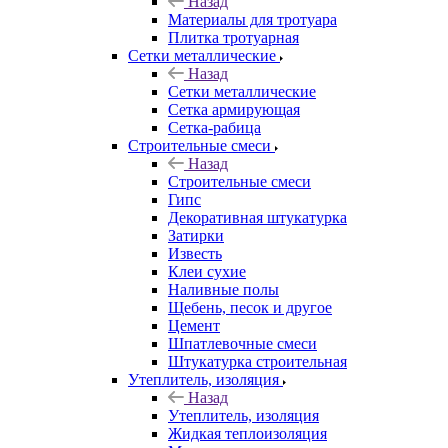
Назад
Материалы для тротуара
Плитка тротуарная
Сетки металлические
Назад
Сетки металлические
Сетка армирующая
Сетка-рабица
Строительные смеси
Назад
Строительные смеси
Гипс
Декоративная штукатурка
Затирки
Известь
Клеи сухие
Наливные полы
Щебень, песок и другое
Цемент
Шпатлевочные смеси
Штукатурка строительная
Утеплитель, изоляция
Назад
Утеплитель, изоляция
Жидкая теплоизоляция