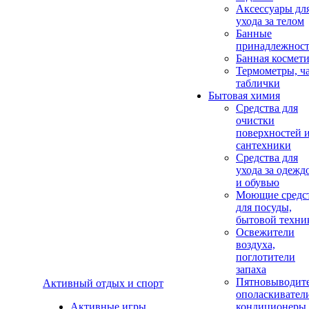
Аксеcсуары дл
ухода за телом
Банные
принадлежнос
Банная космет
Термометры, ч
таблички
Бытовая химия
Средства для
очистки
поверхностей 
сантехники
Средства для
ухода за одежд
и обувью
Моющие средс
для посуды,
бытовой техни
Освежители
воздуха,
поглотители
запаха
Пятновыводите
Активный отдых и спорт
ополаскивател
Активные игры
кондиционеры