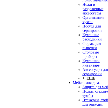
приготовления
Ножи и
разделочные
аксессуары
Организация
кухни
Посуда для
сервировки
Кухонные
расходники
Формы для
выпечки
Столовые
приборы
Кухонный
инвентарь
Аксессуары дл
сервировки
+ ЕЩЕ
Мебель для дома
Защита для ме
Полки, стеллаж
тумбы
Этажерки, сто
для одежды,