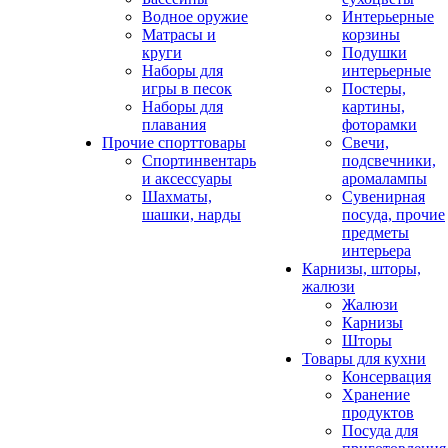
Водное оружие
Интерьерные
Матрасы и
корзины
круги
Подушки
Наборы для
интерьерные
игры в песок
Постеры,
Наборы для
картины,
плавания
фоторамки
Прочие спорттовары
Свечи,
Спортинвентарь
подсвечники,
и аксессуары
аромалампы
Шахматы,
Сувенирная
шашки, нарды
посуда, прочие
предметы
интерьера
Карнизы, шторы,
жалюзи
Жалюзи
Карнизы
Шторы
Товары для кухни
Консервация
Хранение
продуктов
Посуда для