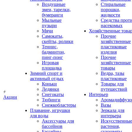
Воздушные
Стиральные
змеи, тарелки,
порошки,
бумеранги
жидкости
Мыльные
Средства прот
пузыри
насекомых
Мячи
Хозяйственные това
Самокаты,
Прочие
скейты, ролики
хозяйственные
Теннис,
пластиковые
бадминтон,
изделия
пинг-понг
Прочие
Игровая
хозяйственные
площадка
товары
Зимний спорт и
Ведра, тазы
активный отдых
пластиковые
Коньки
Товары для
Ледянки
путешествий
Снегокаты
Интерьер
Акции
Тюбинги
Аромадиффузо
Снежкобластеры
Вазы
Плавание, игрушки
Зеркала для
для воды
интерьера
Аксессуары для
Искусственны
бассейнов
растения,
Бассейны
сухоцветы