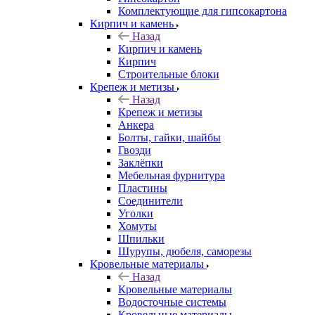
Комплектующие для гипсокартона
Кирпич и камень
Назад
Кирпич и камень
Кирпич
Строительные блоки
Крепеж и метизы
Назад
Крепеж и метизы
Анкера
Болты, гайки, шайбы
Гвозди
Заклёпки
Мебельная фурнитура
Пластины
Соединители
Уголки
Хомуты
Шпильки
Шурупы, дюбеля, саморезы
Кровельные материалы
Назад
Кровельные материалы
Водосточные системы
Кровельные материалы