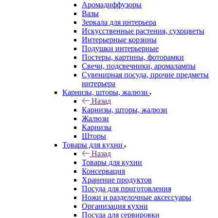
Аромадиффузоры
Вазы
Зеркала для интерьера
Искусственные растения, сухоцветы
Интерьерные корзины
Подушки интерьерные
Постеры, картины, фоторамки
Свечи, подсвечники, аромалампы
Сувенирная посуда, прочие предметы
интерьера
Карнизы, шторы, жалюзи
Назад
Карнизы, шторы, жалюзи
Жалюзи
Карнизы
Шторы
Товары для кухни
Назад
Товары для кухни
Консервация
Хранение продуктов
Посуда для приготовления
Ножи и разделочные аксессуары
Организация кухни
Посуда для сервировки