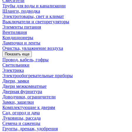
Смесители
Трубы для воды и канализации
Шланги, подводка
Электротовары, свет и климат
Выключатели и светорегуляторы
Элементы питания
Вентиляция
Кондиционеры
Лампочки и ленты
Очистка, увлажнение воздуха
Показать еще
Провод, кабель, гофры
Светильники
Электрика
Электрообогревательные приборы
Двери, замки
Двери межкомнатные
Дверная фурнитура
Доводчики, ограничители
Замки, защелки
Комплектующие к дверям
Сад, огород и дача
Луковицы, рассада
Семена и саженцы
Грунты, дренаж, удобрения