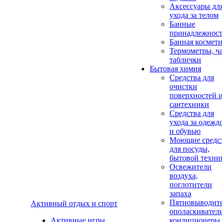
Аксеcсуары дл
ухода за телом
Банные
принадлежнос
Банная космет
Термометры, ч
таблички
Бытовая химия
Средства для
очистки
поверхностей 
сантехники
Средства для
ухода за одежд
и обувью
Моющие средс
для посуды,
бытовой техни
Освежители
воздуха,
поглотители
запаха
Пятновыводите
Активный отдых и спорт
ополаскивател
Активные игры
кондиционеры