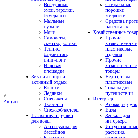
Воздушные
Стиральные
змеи, тарелки,
порошки,
бумеранги
жидкости
Мыльные
Средства прот
пузыри
насекомых
Мячи
Хозяйственные това
Самокаты,
Прочие
скейты, ролики
хозяйственные
Теннис,
пластиковые
бадминтон,
изделия
пинг-понг
Прочие
Игровая
хозяйственные
площадка
товары
Зимний спорт и
Ведра, тазы
активный отдых
пластиковые
Коньки
Товары для
Ледянки
путешествий
Снегокаты
Интерьер
Акции
Тюбинги
Аромадиффузо
Снежкобластеры
Вазы
Плавание, игрушки
Зеркала для
для воды
интерьера
Аксессуары для
Искусственны
бассейнов
растения,
Бассейны
сухоцветы