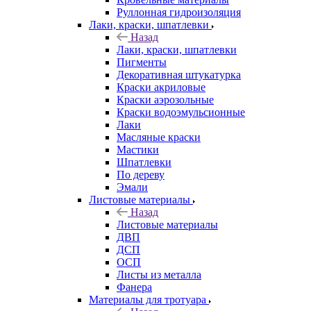
Руллонная гидроизоляция
Лаки, краски, шпатлевки
Назад
Лаки, краски, шпатлевки
Пигменты
Декоративная штукатурка
Краски акриловые
Краски аэрозольные
Краски водоэмульсионные
Лаки
Масляные краски
Мастики
Шпатлевки
По дереву
Эмали
Листовые материалы
Назад
Листовые материалы
ДВП
ДСП
ОСП
Листы из металла
Фанера
Материалы для тротуара