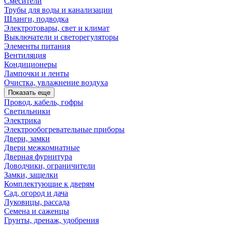
Смесители
Трубы для воды и канализации
Шланги, подводка
Электротовары, свет и климат
Выключатели и светорегуляторы
Элементы питания
Вентиляция
Кондиционеры
Лампочки и ленты
Очистка, увлажнение воздуха
Показать еще
Провод, кабель, гофры
Светильники
Электрика
Электрообогревательные приборы
Двери, замки
Двери межкомнатные
Дверная фурнитура
Доводчики, ограничители
Замки, защелки
Комплектующие к дверям
Сад, огород и дача
Луковицы, рассада
Семена и саженцы
Грунты, дренаж, удобрения