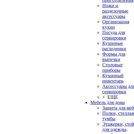
приготовления
Ножи и
разделочные
аксессуары
Организация
кухни
Посуда для
сервировки
Кухонные
расходники
Формы для
выпечки
Столовые
приборы
Кухонный
инвентарь
Аксессуары дл
сервировки
+ ЕЩЕ
Мебель для дома
Защита для ме
Полки, стеллаж
тумбы
Этажерки, сто
для одежды,