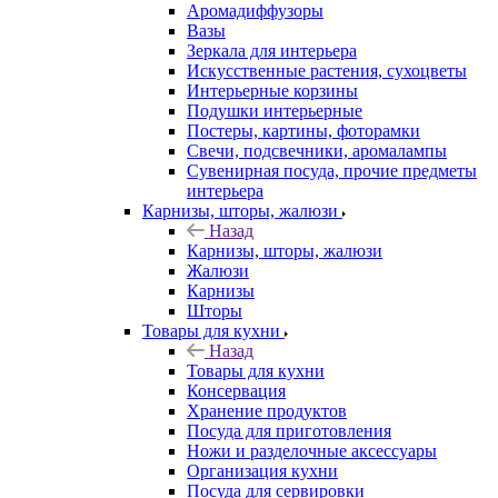
Аромадиффузоры
Вазы
Зеркала для интерьера
Искусственные растения, сухоцветы
Интерьерные корзины
Подушки интерьерные
Постеры, картины, фоторамки
Свечи, подсвечники, аромалампы
Сувенирная посуда, прочие предметы
интерьера
Карнизы, шторы, жалюзи
Назад
Карнизы, шторы, жалюзи
Жалюзи
Карнизы
Шторы
Товары для кухни
Назад
Товары для кухни
Консервация
Хранение продуктов
Посуда для приготовления
Ножи и разделочные аксессуары
Организация кухни
Посуда для сервировки