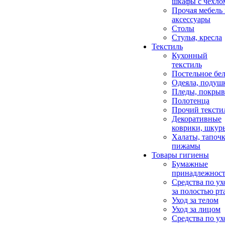
шкафы с чехло
Прочая мебель
аксессуары
Столы
Стулья, кресла
Текстиль
Кухонный
текстиль
Постельное бел
Одеяла, подуш
Пледы, покрыв
Полотенца
Прочий тексти
Декоративные
коврики, шкур
Халаты, тапочк
пижамы
Товары гигиены
Бумажные
принадлежнос
Средства по ух
за полостью рт
Уход за телом
Уход за лицом
Средства по ух