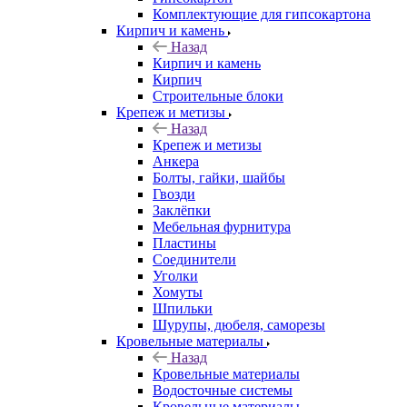
Комплектующие для гипсокартона
Кирпич и камень
Назад
Кирпич и камень
Кирпич
Строительные блоки
Крепеж и метизы
Назад
Крепеж и метизы
Анкера
Болты, гайки, шайбы
Гвозди
Заклёпки
Мебельная фурнитура
Пластины
Соединители
Уголки
Хомуты
Шпильки
Шурупы, дюбеля, саморезы
Кровельные материалы
Назад
Кровельные материалы
Водосточные системы
Кровельные материалы