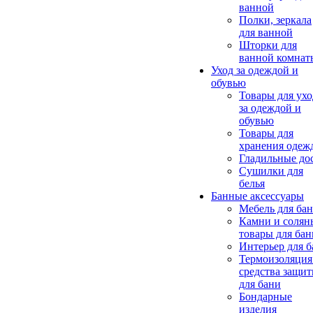
ванной
Полки, зеркала
для ванной
Шторки для
ванной комнат
Уход за одеждой и
обувью
Товары для ухо
за одеждой и
обувью
Товары для
хранения одеж
Гладильные до
Сушилки для
белья
Банные аксессуары
Мебель для ба
Камни и солян
товары для бан
Интерьер для 
Термоизоляция
средства защи
для бани
Бондарные
изделия