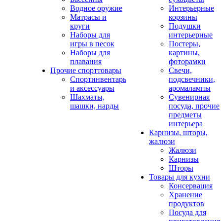
Водное оружие
Интерьерные
Матрасы и
корзины
круги
Подушки
Наборы для
интерьерные
игры в песок
Постеры,
Наборы для
картины,
плавания
фоторамки
Прочие спорттовары
Свечи,
Спортинвентарь
подсвечники,
и аксессуары
аромалампы
Шахматы,
Сувенирная
шашки, нарды
посуда, прочие
предметы
интерьера
Карнизы, шторы,
жалюзи
Жалюзи
Карнизы
Шторы
Товары для кухни
Консервация
Хранение
продуктов
Посуда для