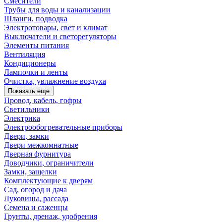
Смесители
Трубы для воды и канализации
Шланги, подводка
Электротовары, свет и климат
Выключатели и светорегуляторы
Элементы питания
Вентиляция
Кондиционеры
Лампочки и ленты
Очистка, увлажнение воздуха
Показать еще
Провод, кабель, гофры
Светильники
Электрика
Электрообогревательные приборы
Двери, замки
Двери межкомнатные
Дверная фурнитура
Доводчики, ограничители
Замки, защелки
Комплектующие к дверям
Сад, огород и дача
Луковицы, рассада
Семена и саженцы
Грунты, дренаж, удобрения