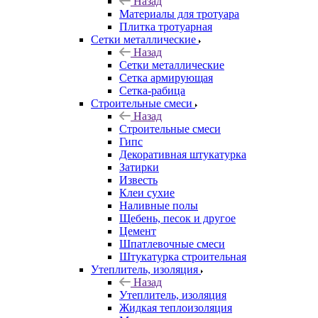
Назад
Материалы для тротуара
Плитка тротуарная
Сетки металлические
Назад
Сетки металлические
Сетка армирующая
Сетка-рабица
Строительные смеси
Назад
Строительные смеси
Гипс
Декоративная штукатурка
Затирки
Известь
Клеи сухие
Наливные полы
Щебень, песок и другое
Цемент
Шпатлевочные смеси
Штукатурка строительная
Утеплитель, изоляция
Назад
Утеплитель, изоляция
Жидкая теплоизоляция