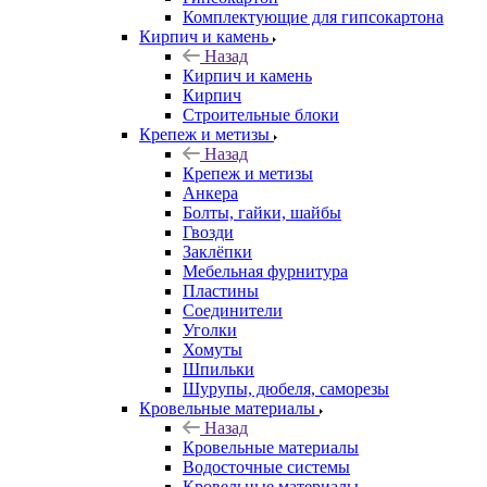
Комплектующие для гипсокартона
Кирпич и камень
Назад
Кирпич и камень
Кирпич
Строительные блоки
Крепеж и метизы
Назад
Крепеж и метизы
Анкера
Болты, гайки, шайбы
Гвозди
Заклёпки
Мебельная фурнитура
Пластины
Соединители
Уголки
Хомуты
Шпильки
Шурупы, дюбеля, саморезы
Кровельные материалы
Назад
Кровельные материалы
Водосточные системы
Кровельные материалы