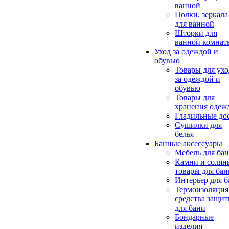
ванной
Полки, зеркала
для ванной
Шторки для
ванной комнат
Уход за одеждой и
обувью
Товары для ухо
за одеждой и
обувью
Товары для
хранения одеж
Гладильные до
Сушилки для
белья
Банные аксессуары
Мебель для ба
Камни и солян
товары для бан
Интерьер для 
Термоизоляция
средства защи
для бани
Бондарные
изделия