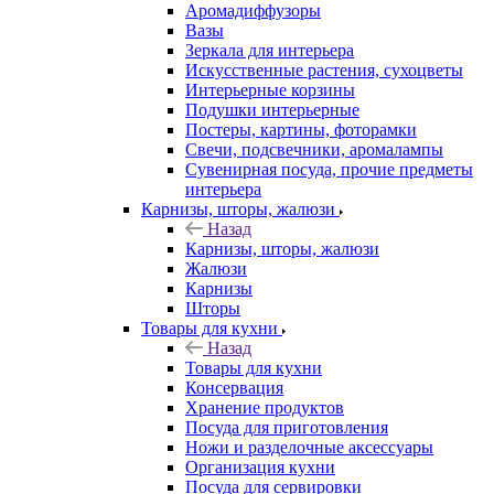
Аромадиффузоры
Вазы
Зеркала для интерьера
Искусственные растения, сухоцветы
Интерьерные корзины
Подушки интерьерные
Постеры, картины, фоторамки
Свечи, подсвечники, аромалампы
Сувенирная посуда, прочие предметы
интерьера
Карнизы, шторы, жалюзи
Назад
Карнизы, шторы, жалюзи
Жалюзи
Карнизы
Шторы
Товары для кухни
Назад
Товары для кухни
Консервация
Хранение продуктов
Посуда для приготовления
Ножи и разделочные аксессуары
Организация кухни
Посуда для сервировки