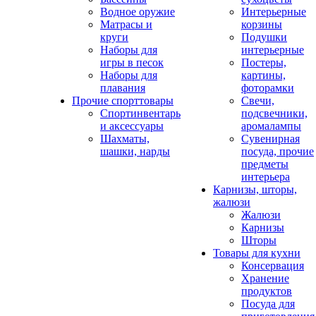
Водное оружие
Интерьерные
Матрасы и
корзины
круги
Подушки
Наборы для
интерьерные
игры в песок
Постеры,
Наборы для
картины,
плавания
фоторамки
Прочие спорттовары
Свечи,
Спортинвентарь
подсвечники,
и аксессуары
аромалампы
Шахматы,
Сувенирная
шашки, нарды
посуда, прочие
предметы
интерьера
Карнизы, шторы,
жалюзи
Жалюзи
Карнизы
Шторы
Товары для кухни
Консервация
Хранение
продуктов
Посуда для