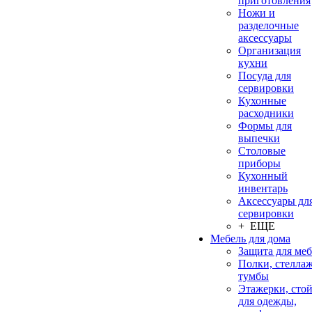
приготовления
Ножи и
разделочные
аксессуары
Организация
кухни
Посуда для
сервировки
Кухонные
расходники
Формы для
выпечки
Столовые
приборы
Кухонный
инвентарь
Аксессуары дл
сервировки
+ ЕЩЕ
Мебель для дома
Защита для ме
Полки, стеллаж
тумбы
Этажерки, сто
для одежды,