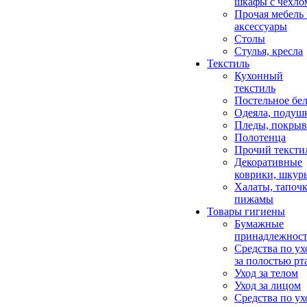
шкафы с чехло
Прочая мебель
аксессуары
Столы
Стулья, кресла
Текстиль
Кухонный
текстиль
Постельное бел
Одеяла, подуш
Пледы, покрыв
Полотенца
Прочий тексти
Декоративные
коврики, шкур
Халаты, тапочк
пижамы
Товары гигиены
Бумажные
принадлежнос
Средства по ух
за полостью рт
Уход за телом
Уход за лицом
Средства по ух