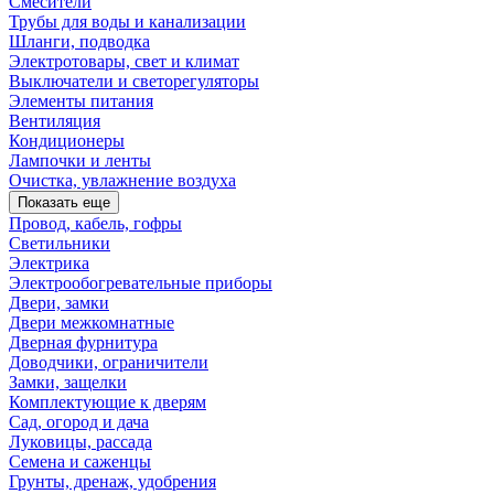
Смесители
Трубы для воды и канализации
Шланги, подводка
Электротовары, свет и климат
Выключатели и светорегуляторы
Элементы питания
Вентиляция
Кондиционеры
Лампочки и ленты
Очистка, увлажнение воздуха
Показать еще
Провод, кабель, гофры
Светильники
Электрика
Электрообогревательные приборы
Двери, замки
Двери межкомнатные
Дверная фурнитура
Доводчики, ограничители
Замки, защелки
Комплектующие к дверям
Сад, огород и дача
Луковицы, рассада
Семена и саженцы
Грунты, дренаж, удобрения