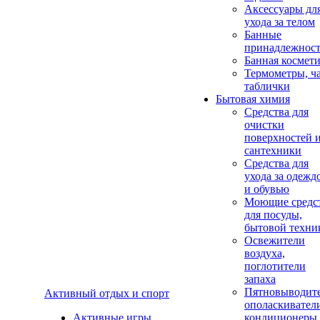
Аксеcсуары дл
ухода за телом
Банные
принадлежнос
Банная космет
Термометры, ч
таблички
Бытовая химия
Средства для
очистки
поверхностей 
сантехники
Средства для
ухода за одежд
и обувью
Моющие средс
для посуды,
бытовой техни
Освежители
воздуха,
поглотители
запаха
Пятновыводите
Активный отдых и спорт
ополаскивател
Активные игры
кондиционеры