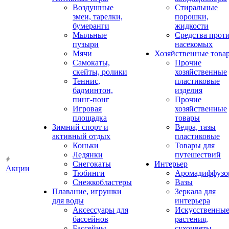
Воздушные
Стиральные
змеи, тарелки,
порошки,
бумеранги
жидкости
Мыльные
Средства прот
пузыри
насекомых
Мячи
Хозяйственные това
Самокаты,
Прочие
скейты, ролики
хозяйственные
Теннис,
пластиковые
бадминтон,
изделия
пинг-понг
Прочие
Игровая
хозяйственные
площадка
товары
Зимний спорт и
Ведра, тазы
активный отдых
пластиковые
Коньки
Товары для
Ледянки
путешествий
Снегокаты
Интерьер
Акции
Тюбинги
Аромадиффузо
Снежкобластеры
Вазы
Плавание, игрушки
Зеркала для
для воды
интерьера
Аксессуары для
Искусственны
бассейнов
растения,
Бассейны
сухоцветы