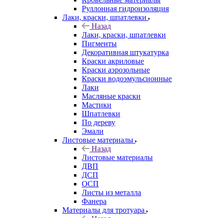
Руллонная гидроизоляция
Лаки, краски, шпатлевки
Назад
Лаки, краски, шпатлевки
Пигменты
Декоративная штукатурка
Краски акриловые
Краски аэрозольные
Краски водоэмульсионные
Лаки
Масляные краски
Мастики
Шпатлевки
По дереву
Эмали
Листовые материалы
Назад
Листовые материалы
ДВП
ДСП
ОСП
Листы из металла
Фанера
Материалы для тротуара