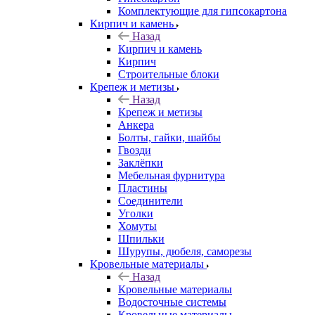
Комплектующие для гипсокартона
Кирпич и камень
Назад
Кирпич и камень
Кирпич
Строительные блоки
Крепеж и метизы
Назад
Крепеж и метизы
Анкера
Болты, гайки, шайбы
Гвозди
Заклёпки
Мебельная фурнитура
Пластины
Соединители
Уголки
Хомуты
Шпильки
Шурупы, дюбеля, саморезы
Кровельные материалы
Назад
Кровельные материалы
Водосточные системы
Кровельные материалы