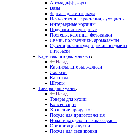
Аромадиффузоры
Вазы
Зеркала для интерьера
Искусственные растения, сухоцветы
Интерьерные корзины
Подушки интерьерные
Постеры, картины, фоторамки
Свечи, подсвечники, аромалампы
Сувенирная посуда, прочие предметы
интерьера
Карнизы, шторы, жалюзи
Назад
Карнизы, шторы, жалюзи
Жалюзи
Карнизы
Шторы
Товары для кухни
Назад
Товары для кухни
Консервация
Хранение продуктов
Посуда для приготовления
Ножи и разделочные аксессуары
Организация кухни
Посуда для сервировки