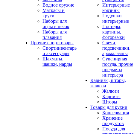
Водное оружие
Интерьерные
Матрасы и
корзины
круги
Подушки
Наборы для
интерьерные
игры в песок
Постеры,
Наборы для
картины,
плавания
фоторамки
Прочие спорттовары
Свечи,
Спортинвентарь
подсвечники,
и аксессуары
аромалампы
Шахматы,
Сувенирная
шашки, нарды
посуда, прочие
предметы
интерьера
Карнизы, шторы,
жалюзи
Жалюзи
Карнизы
Шторы
Товары для кухни
Консервация
Хранение
продуктов
Посуда для