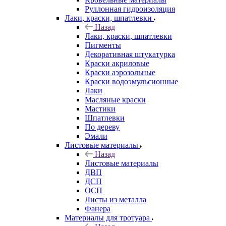
Руллонная гидроизоляция
Лаки, краски, шпатлевки
Назад
Лаки, краски, шпатлевки
Пигменты
Декоративная штукатурка
Краски акриловые
Краски аэрозольные
Краски водоэмульсионные
Лаки
Масляные краски
Мастики
Шпатлевки
По дереву
Эмали
Листовые материалы
Назад
Листовые материалы
ДВП
ДСП
ОСП
Листы из металла
Фанера
Материалы для тротуара