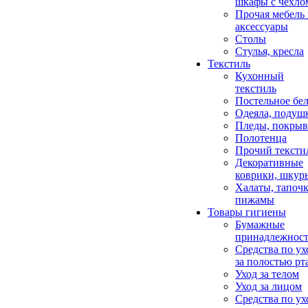
шкафы с чехло
Прочая мебель
аксессуары
Столы
Стулья, кресла
Текстиль
Кухонный
текстиль
Постельное бел
Одеяла, подуш
Пледы, покрыв
Полотенца
Прочий тексти
Декоративные
коврики, шкур
Халаты, тапочк
пижамы
Товары гигиены
Бумажные
принадлежнос
Средства по ух
за полостью рт
Уход за телом
Уход за лицом
Средства по ух