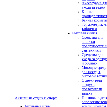
Аксеcсуары дл
ухода за телом
Банные
принадлежнос
Банная космет
Термометры, ч
таблички
Бытовая химия
Средства для
очистки
поверхностей 
сантехники
Средства для
ухода за одежд
и обувью
Моющие средс
для посуды,
бытовой техни
Освежители
воздуха,
поглотители
запаха
Пятновыводите
Активный отдых и спорт
ополаскивател
Активные игры
кондиционеры