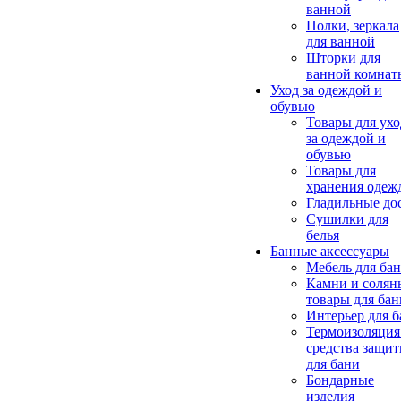
ванной
Полки, зеркала
для ванной
Шторки для
ванной комнат
Уход за одеждой и
обувью
Товары для ухо
за одеждой и
обувью
Товары для
хранения одеж
Гладильные до
Сушилки для
белья
Банные аксессуары
Мебель для ба
Камни и солян
товары для бан
Интерьер для 
Термоизоляция
средства защи
для бани
Бондарные
изделия