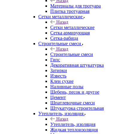
Назад
Материалы для тротуара
Плитка тротуарная
Сетки металлические
Назад
Сетки металлические
Сетка армирующая
Сетка-рабица
Строительные смеси
Назад
Строительные смеси
Гипс
Декоративная штукатурка
Затирки
Известь
Клеи сухие
Наливные полы
Щебень, песок и другое
Цемент
Шпатлевочные смеси
Штукатурка строительная
Утеплитель, изоляция
Назад
Утеплитель, изоляция
Жидкая теплоизоляция