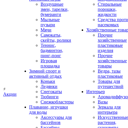
Воздушные
Стиральные
змеи, тарелки,
порошки,
бумеранги
жидкости
Мыльные
Средства прот
пузыри
насекомых
Мячи
Хозяйственные това
Самокаты,
Прочие
скейты, ролики
хозяйственные
Теннис,
пластиковые
бадминтон,
изделия
пинг-понг
Прочие
Игровая
хозяйственные
площадка
товары
Зимний спорт и
Ведра, тазы
активный отдых
пластиковые
Коньки
Товары для
Ледянки
путешествий
Снегокаты
Интерьер
Акции
Тюбинги
Аромадиффузо
Снежкобластеры
Вазы
Плавание, игрушки
Зеркала для
для воды
интерьера
Аксессуары для
Искусственны
бассейнов
растения,
Бассейны
сухоцветы