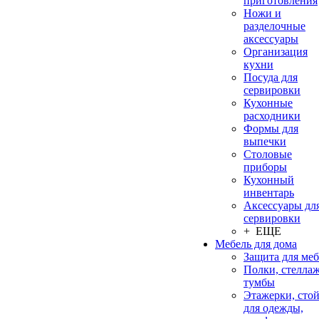
приготовления
Ножи и
разделочные
аксессуары
Организация
кухни
Посуда для
сервировки
Кухонные
расходники
Формы для
выпечки
Столовые
приборы
Кухонный
инвентарь
Аксессуары дл
сервировки
+ ЕЩЕ
Мебель для дома
Защита для ме
Полки, стеллаж
тумбы
Этажерки, сто
для одежды,