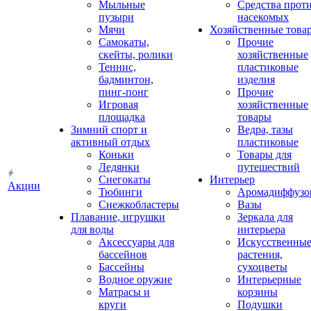
Мыльные
Средства прот
пузыри
насекомых
Мячи
Хозяйственные това
Самокаты,
Прочие
скейты, ролики
хозяйственные
Теннис,
пластиковые
бадминтон,
изделия
пинг-понг
Прочие
Игровая
хозяйственные
площадка
товары
Зимний спорт и
Ведра, тазы
активный отдых
пластиковые
Коньки
Товары для
Ледянки
путешествий
Снегокаты
Интерьер
Акции
Тюбинги
Аромадиффузо
Снежкобластеры
Вазы
Плавание, игрушки
Зеркала для
для воды
интерьера
Аксессуары для
Искусственны
бассейнов
растения,
Бассейны
сухоцветы
Водное оружие
Интерьерные
Матрасы и
корзины
круги
Подушки