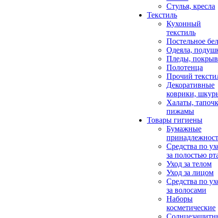
Стулья, кресла
Текстиль
Кухонный
текстиль
Постельное бел
Одеяла, подуш
Пледы, покрыв
Полотенца
Прочий тексти
Декоративные
коврики, шкур
Халаты, тапочк
пижамы
Товары гигиены
Бумажные
принадлежнос
Средства по ух
за полостью рт
Уход за телом
Уход за лицом
Средства по ух
за волосами
Наборы
косметические
Солнцезащитн