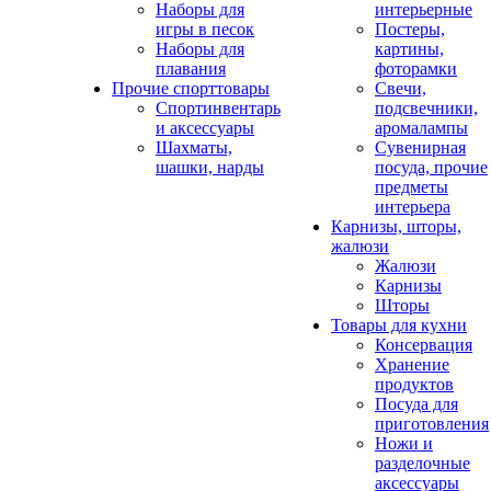
Наборы для
интерьерные
игры в песок
Постеры,
Наборы для
картины,
плавания
фоторамки
Прочие спорттовары
Свечи,
Спортинвентарь
подсвечники,
и аксессуары
аромалампы
Шахматы,
Сувенирная
шашки, нарды
посуда, прочие
предметы
интерьера
Карнизы, шторы,
жалюзи
Жалюзи
Карнизы
Шторы
Товары для кухни
Консервация
Хранение
продуктов
Посуда для
приготовления
Ножи и
разделочные
аксессуары