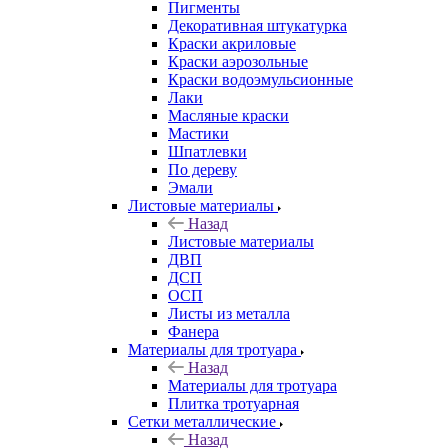
Пигменты
Декоративная штукатурка
Краски акриловые
Краски аэрозольные
Краски водоэмульсионные
Лаки
Масляные краски
Мастики
Шпатлевки
По дереву
Эмали
Листовые материалы
Назад
Листовые материалы
ДВП
ДСП
ОСП
Листы из металла
Фанера
Материалы для тротуара
Назад
Материалы для тротуара
Плитка тротуарная
Сетки металлические
Назад