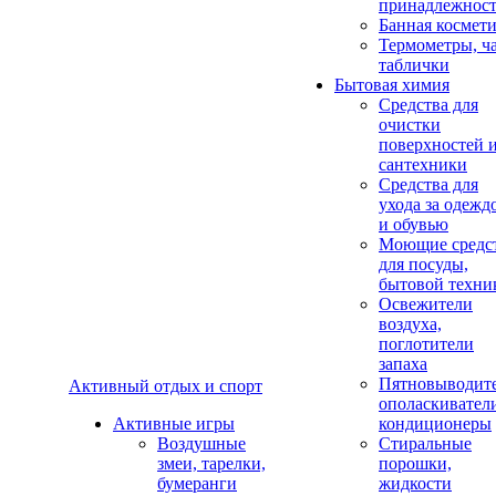
принадлежнос
Банная космет
Термометры, ч
таблички
Бытовая химия
Средства для
очистки
поверхностей 
сантехники
Средства для
ухода за одежд
и обувью
Моющие средс
для посуды,
бытовой техни
Освежители
воздуха,
поглотители
запаха
Пятновыводите
Активный отдых и спорт
ополаскивател
Активные игры
кондиционеры
Воздушные
Стиральные
змеи, тарелки,
порошки,
бумеранги
жидкости