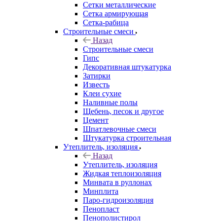
Сетки металлические
Сетка армирующая
Сетка-рабица
Строительные смеси
Назад
Строительные смеси
Гипс
Декоративная штукатурка
Затирки
Известь
Клеи сухие
Наливные полы
Щебень, песок и другое
Цемент
Шпатлевочные смеси
Штукатурка строительная
Утеплитель, изоляция
Назад
Утеплитель, изоляция
Жидкая теплоизоляция
Минвата в руллонах
Минплита
Паро-гидроизоляция
Пенопласт
Пенополистирол