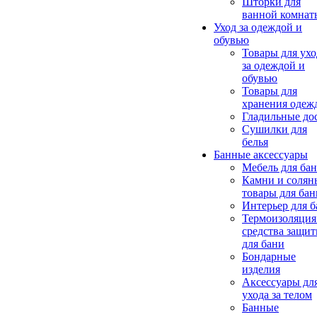
Шторки для
ванной комнат
Уход за одеждой и
обувью
Товары для ухо
за одеждой и
обувью
Товары для
хранения одеж
Гладильные до
Сушилки для
белья
Банные аксессуары
Мебель для ба
Камни и солян
товары для бан
Интерьер для 
Термоизоляция
средства защи
для бани
Бондарные
изделия
Аксеcсуары дл
ухода за телом
Банные