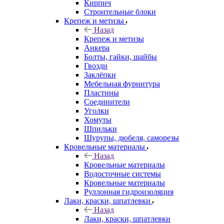
Кирпич
Строительные блоки
Крепеж и метизы
Назад
Крепеж и метизы
Анкера
Болты, гайки, шайбы
Гвозди
Заклёпки
Мебельная фурнитура
Пластины
Соединители
Уголки
Хомуты
Шпильки
Шурупы, дюбеля, саморезы
Кровельные материалы
Назад
Кровельные материалы
Водосточные системы
Кровельные материалы
Руллонная гидроизоляция
Лаки, краски, шпатлевки
Назад
Лаки, краски, шпатлевки