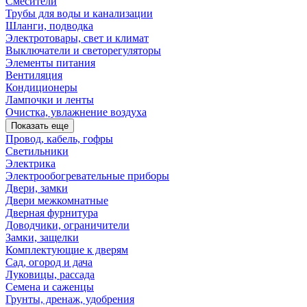
Смесители
Трубы для воды и канализации
Шланги, подводка
Электротовары, свет и климат
Выключатели и светорегуляторы
Элементы питания
Вентиляция
Кондиционеры
Лампочки и ленты
Очистка, увлажнение воздуха
Показать еще
Провод, кабель, гофры
Светильники
Электрика
Электрообогревательные приборы
Двери, замки
Двери межкомнатные
Дверная фурнитура
Доводчики, ограничители
Замки, защелки
Комплектующие к дверям
Сад, огород и дача
Луковицы, рассада
Семена и саженцы
Грунты, дренаж, удобрения