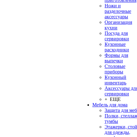
приготовления
Ножи и
разделочные
аксессуары
Организация
кухни
Посуда для
сервировки
Кухонные
расходники
Формы для
выпечки
Столовые
приборы
Кухонный
инвентарь
Аксессуары дл
сервировки
+ ЕЩЕ
Мебель для дома
Защита для ме
Полки, стеллаж
тумбы
Этажерки, сто
для одежды,