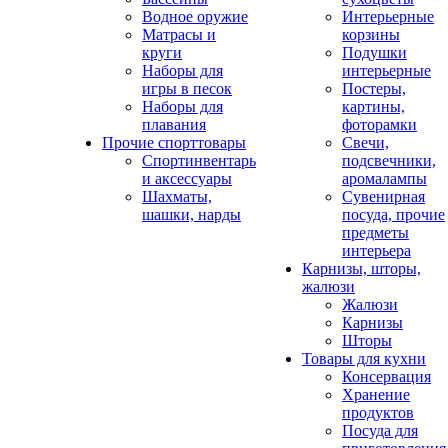
Водное оружие
Интерьерные
Матрасы и
корзины
круги
Подушки
Наборы для
интерьерные
игры в песок
Постеры,
Наборы для
картины,
плавания
фоторамки
Прочие спорттовары
Свечи,
Спортинвентарь
подсвечники,
и аксессуары
аромалампы
Шахматы,
Сувенирная
шашки, нарды
посуда, прочие
предметы
интерьера
Карнизы, шторы,
жалюзи
Жалюзи
Карнизы
Шторы
Товары для кухни
Консервация
Хранение
продуктов
Посуда для