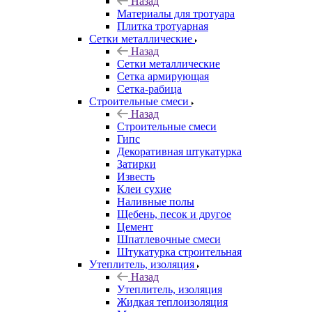
Назад
Материалы для тротуара
Плитка тротуарная
Сетки металлические
Назад
Сетки металлические
Сетка армирующая
Сетка-рабица
Строительные смеси
Назад
Строительные смеси
Гипс
Декоративная штукатурка
Затирки
Известь
Клеи сухие
Наливные полы
Щебень, песок и другое
Цемент
Шпатлевочные смеси
Штукатурка строительная
Утеплитель, изоляция
Назад
Утеплитель, изоляция
Жидкая теплоизоляция