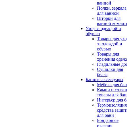
ванной
Полки, зеркала
для ванной
Шторки для
ванной комнат
Уход за одеждой и
обувью
Товары для ухо
за одеждой и
обувью
Товары для
хранения одеж
Гладильные до
Сушилки для
белья
Банные аксессуары
Мебель для ба
Камни и солян
товары для бан
Интерьер для 
Термоизоляция
средства защи
для бани
Бондарные
изделия