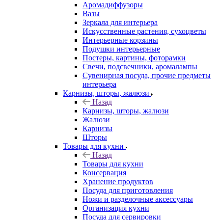
Аромадиффузоры
Вазы
Зеркала для интерьера
Искусственные растения, сухоцветы
Интерьерные корзины
Подушки интерьерные
Постеры, картины, фоторамки
Свечи, подсвечники, аромалампы
Сувенирная посуда, прочие предметы
интерьера
Карнизы, шторы, жалюзи
Назад
Карнизы, шторы, жалюзи
Жалюзи
Карнизы
Шторы
Товары для кухни
Назад
Товары для кухни
Консервация
Хранение продуктов
Посуда для приготовления
Ножи и разделочные аксессуары
Организация кухни
Посуда для сервировки