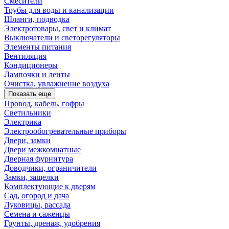
Смесители
Трубы для воды и канализации
Шланги, подводка
Электротовары, свет и климат
Выключатели и светорегуляторы
Элементы питания
Вентиляция
Кондиционеры
Лампочки и ленты
Очистка, увлажнение воздуха
Показать еще
Провод, кабель, гофры
Светильники
Электрика
Электрообогревательные приборы
Двери, замки
Двери межкомнатные
Дверная фурнитура
Доводчики, ограничители
Замки, защелки
Комплектующие к дверям
Сад, огород и дача
Луковицы, рассада
Семена и саженцы
Грунты, дренаж, удобрения