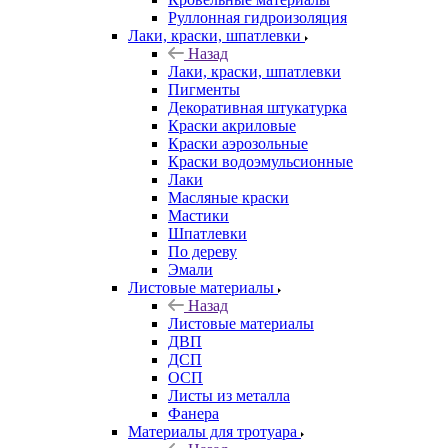
Руллонная гидроизоляция
Лаки, краски, шпатлевки
Назад
Лаки, краски, шпатлевки
Пигменты
Декоративная штукатурка
Краски акриловые
Краски аэрозольные
Краски водоэмульсионные
Лаки
Масляные краски
Мастики
Шпатлевки
По дереву
Эмали
Листовые материалы
Назад
Листовые материалы
ДВП
ДСП
ОСП
Листы из металла
Фанера
Материалы для тротуара