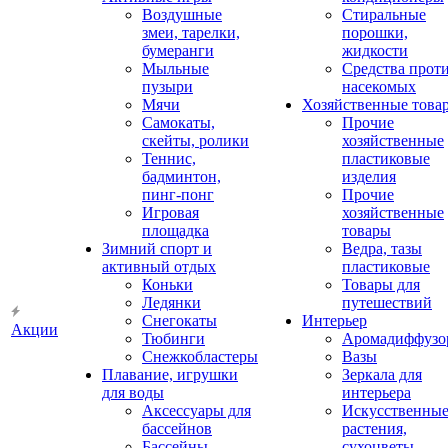
Воздушные
Стиральные
змеи, тарелки,
порошки,
бумеранги
жидкости
Мыльные
Средства прот
пузыри
насекомых
Мячи
Хозяйственные това
Самокаты,
Прочие
скейты, ролики
хозяйственные
Теннис,
пластиковые
бадминтон,
изделия
пинг-понг
Прочие
Игровая
хозяйственные
площадка
товары
Зимний спорт и
Ведра, тазы
активный отдых
пластиковые
Коньки
Товары для
Ледянки
путешествий
Снегокаты
Интерьер
Акции
Тюбинги
Аромадиффузо
Снежкобластеры
Вазы
Плавание, игрушки
Зеркала для
для воды
интерьера
Аксессуары для
Искусственны
бассейнов
растения,
Бассейны
сухоцветы