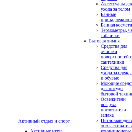
Аксеcсуары дл
ухода за телом
Банные
принадлежнос
Банная космет
Термометры, ч
таблички
Бытовая химия
Средства для
очистки
поверхностей 
сантехники
Средства для
ухода за одежд
и обувью
Моющие средс
для посуды,
бытовой техни
Освежители
воздуха,
поглотители
запаха
Пятновыводите
Активный отдых и спорт
ополаскивател
Активные игры
кондиционеры