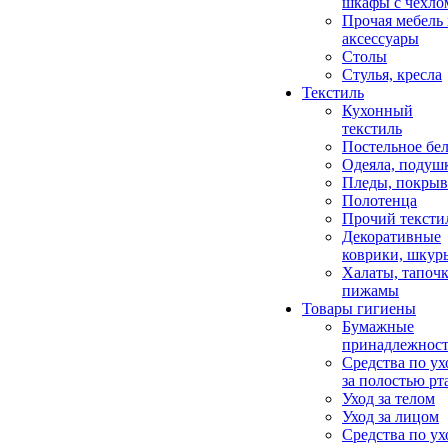
шкафы с чехло
Прочая мебель
аксессуары
Столы
Стулья, кресла
Текстиль
Кухонный
текстиль
Постельное бел
Одеяла, подуш
Пледы, покрыв
Полотенца
Прочий тексти
Декоративные
коврики, шкур
Халаты, тапочк
пижамы
Товары гигиены
Бумажные
принадлежнос
Средства по ух
за полостью рт
Уход за телом
Уход за лицом
Средства по ух