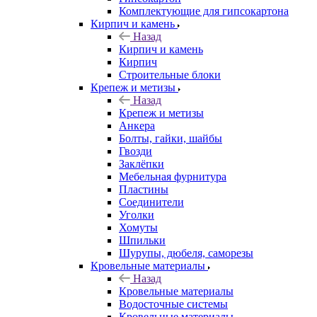
Комплектующие для гипсокартона
Кирпич и камень
Назад
Кирпич и камень
Кирпич
Строительные блоки
Крепеж и метизы
Назад
Крепеж и метизы
Анкера
Болты, гайки, шайбы
Гвозди
Заклёпки
Мебельная фурнитура
Пластины
Соединители
Уголки
Хомуты
Шпильки
Шурупы, дюбеля, саморезы
Кровельные материалы
Назад
Кровельные материалы
Водосточные системы
Кровельные материалы