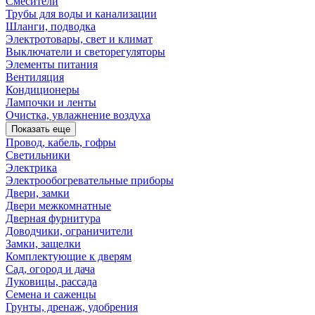
Смесители
Трубы для воды и канализации
Шланги, подводка
Электротовары, свет и климат
Выключатели и светорегуляторы
Элементы питания
Вентиляция
Кондиционеры
Лампочки и ленты
Очистка, увлажнение воздуха
Показать еще
Провод, кабель, гофры
Светильники
Электрика
Электрообогревательные приборы
Двери, замки
Двери межкомнатные
Дверная фурнитура
Доводчики, ограничители
Замки, защелки
Комплектующие к дверям
Сад, огород и дача
Луковицы, рассада
Семена и саженцы
Грунты, дренаж, удобрения