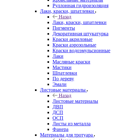
Руллонная гидроизоляция
Лаки, краски, шпатлевки
Назад
Лаки, краски, шпатлевки
Пигменты
Декоративная штукатурка
Краски акриловые
Краски аэрозольные
Краски водоэмульсионные
Лаки
Масляные краски
Мастики
Шпатлевки
По дереву
Эмали
Листовые материалы
Назад
Листовые материалы
ДВП
ДСП
ОСП
Листы из металла
Фанера
Материалы для тротуара