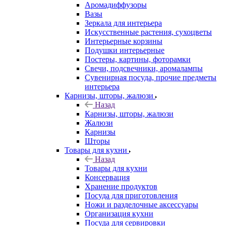
Аромадиффузоры
Вазы
Зеркала для интерьера
Искусственные растения, сухоцветы
Интерьерные корзины
Подушки интерьерные
Постеры, картины, фоторамки
Свечи, подсвечники, аромалампы
Сувенирная посуда, прочие предметы
интерьера
Карнизы, шторы, жалюзи
Назад
Карнизы, шторы, жалюзи
Жалюзи
Карнизы
Шторы
Товары для кухни
Назад
Товары для кухни
Консервация
Хранение продуктов
Посуда для приготовления
Ножи и разделочные аксессуары
Организация кухни
Посуда для сервировки