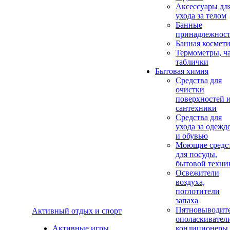
Аксеcсуары дл
ухода за телом
Банные
принадлежнос
Банная космет
Термометры, ч
таблички
Бытовая химия
Средства для
очистки
поверхностей 
сантехники
Средства для
ухода за одежд
и обувью
Моющие средс
для посуды,
бытовой техни
Освежители
воздуха,
поглотители
запаха
Пятновыводите
Активный отдых и спорт
ополаскивател
Активные игры
кондиционеры