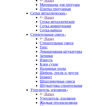
Назад
Материалы для тротуара
Плитка тротуарная
Сетки металлические
Назад
Сетки металлические
Сетка армирующая
Сетка-рабица
Строительные смеси
Назад
Строительные смеси
Гипс
Декоративная штукатурка
Затирки
Известь
Клеи сухие
Наливные полы
Щебень, песок и другое
Цемент
Шпатлевочные смеси
Штукатурка строительная
Утеплитель, изоляция
Назад
Утеплитель, изоляция
Жидкая теплоизоляция