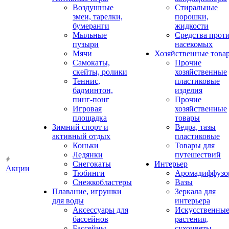
Воздушные
Стиральные
змеи, тарелки,
порошки,
бумеранги
жидкости
Мыльные
Средства прот
пузыри
насекомых
Мячи
Хозяйственные това
Самокаты,
Прочие
скейты, ролики
хозяйственные
Теннис,
пластиковые
бадминтон,
изделия
пинг-понг
Прочие
Игровая
хозяйственные
площадка
товары
Зимний спорт и
Ведра, тазы
активный отдых
пластиковые
Коньки
Товары для
Ледянки
путешествий
Снегокаты
Интерьер
Акции
Тюбинги
Аромадиффузо
Снежкобластеры
Вазы
Плавание, игрушки
Зеркала для
для воды
интерьера
Аксессуары для
Искусственны
бассейнов
растения,
Бассейны
сухоцветы