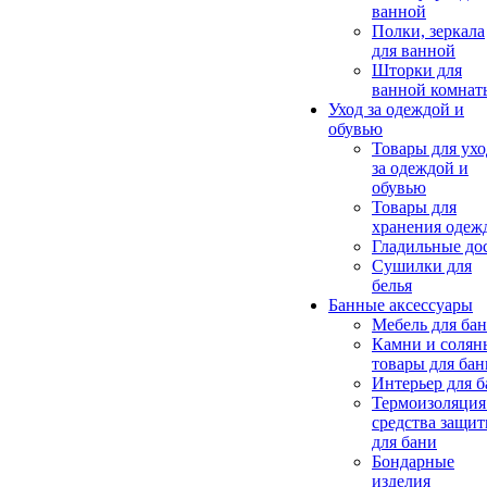
ванной
Полки, зеркала
для ванной
Шторки для
ванной комнат
Уход за одеждой и
обувью
Товары для ухо
за одеждой и
обувью
Товары для
хранения одеж
Гладильные до
Сушилки для
белья
Банные аксессуары
Мебель для ба
Камни и солян
товары для бан
Интерьер для 
Термоизоляция
средства защи
для бани
Бондарные
изделия