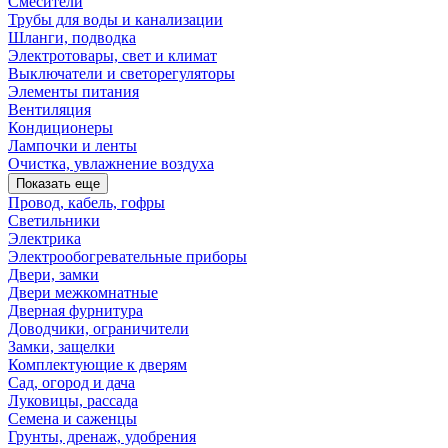
Смесители
Трубы для воды и канализации
Шланги, подводка
Электротовары, свет и климат
Выключатели и светорегуляторы
Элементы питания
Вентиляция
Кондиционеры
Лампочки и ленты
Очистка, увлажнение воздуха
Показать еще
Провод, кабель, гофры
Светильники
Электрика
Электрообогревательные приборы
Двери, замки
Двери межкомнатные
Дверная фурнитура
Доводчики, ограничители
Замки, защелки
Комплектующие к дверям
Сад, огород и дача
Луковицы, рассада
Семена и саженцы
Грунты, дренаж, удобрения