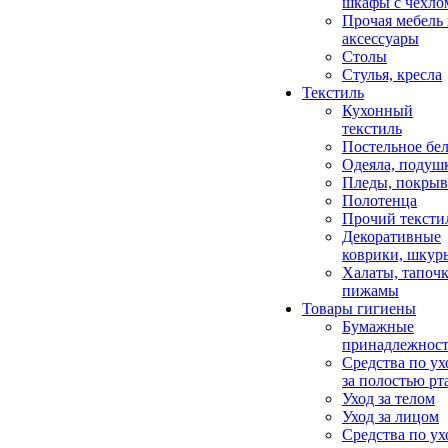
шкафы с чехло
Прочая мебель
аксессуары
Столы
Стулья, кресла
Текстиль
Кухонный
текстиль
Постельное бел
Одеяла, подуш
Пледы, покрыв
Полотенца
Прочий тексти
Декоративные
коврики, шкур
Халаты, тапочк
пижамы
Товары гигиены
Бумажные
принадлежнос
Средства по ух
за полостью рт
Уход за телом
Уход за лицом
Средства по ух