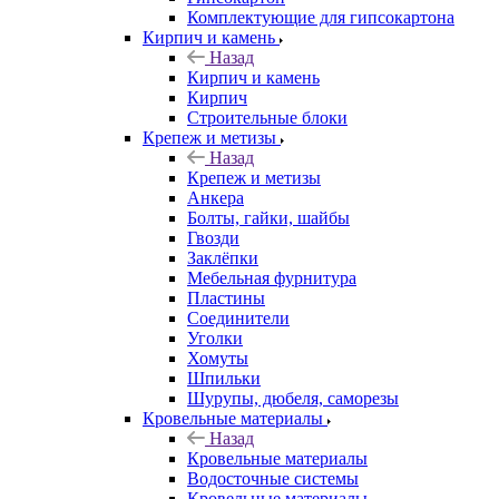
Комплектующие для гипсокартона
Кирпич и камень
Назад
Кирпич и камень
Кирпич
Строительные блоки
Крепеж и метизы
Назад
Крепеж и метизы
Анкера
Болты, гайки, шайбы
Гвозди
Заклёпки
Мебельная фурнитура
Пластины
Соединители
Уголки
Хомуты
Шпильки
Шурупы, дюбеля, саморезы
Кровельные материалы
Назад
Кровельные материалы
Водосточные системы
Кровельные материалы