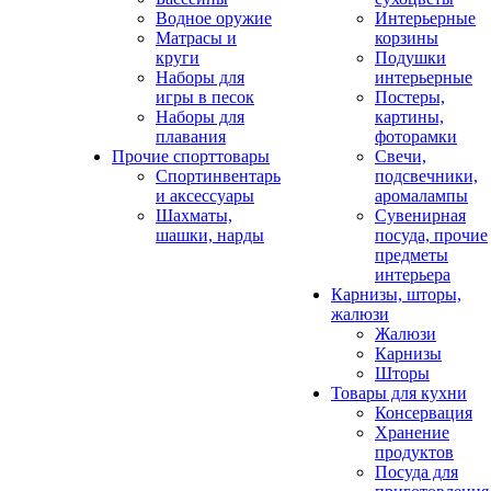
Водное оружие
Интерьерные
Матрасы и
корзины
круги
Подушки
Наборы для
интерьерные
игры в песок
Постеры,
Наборы для
картины,
плавания
фоторамки
Прочие спорттовары
Свечи,
Спортинвентарь
подсвечники,
и аксессуары
аромалампы
Шахматы,
Сувенирная
шашки, нарды
посуда, прочие
предметы
интерьера
Карнизы, шторы,
жалюзи
Жалюзи
Карнизы
Шторы
Товары для кухни
Консервация
Хранение
продуктов
Посуда для