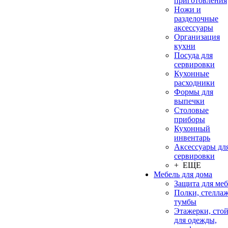
приготовления
Ножи и
разделочные
аксессуары
Организация
кухни
Посуда для
сервировки
Кухонные
расходники
Формы для
выпечки
Столовые
приборы
Кухонный
инвентарь
Аксессуары дл
сервировки
+ ЕЩЕ
Мебель для дома
Защита для ме
Полки, стеллаж
тумбы
Этажерки, сто
для одежды,