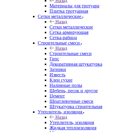
Назад
Материалы для тротуара
Плитка тротуарная
Сетки металлические
Назад
Сетки металлические
Сетка армирующая
Сетка-рабица
Строительные смеси
Назад
Строительные смеси
Гипс
Декоративная штукатурка
Затирки
Известь
Клеи сухие
Наливные полы
Щебень, песок и другое
Цемент
Шпатлевочные смеси
Штукатурка строительная
Утеплитель, изоляция
Назад
Утеплитель, изоляция
Жидкая теплоизоляция