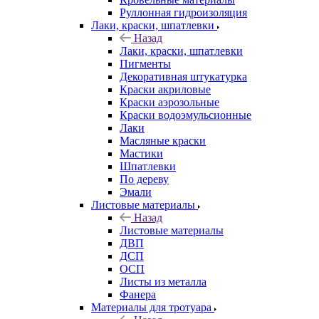
Руллонная гидроизоляция
Лаки, краски, шпатлевки
Назад
Лаки, краски, шпатлевки
Пигменты
Декоративная штукатурка
Краски акриловые
Краски аэрозольные
Краски водоэмульсионные
Лаки
Масляные краски
Мастики
Шпатлевки
По дереву
Эмали
Листовые материалы
Назад
Листовые материалы
ДВП
ДСП
ОСП
Листы из металла
Фанера
Материалы для тротуара