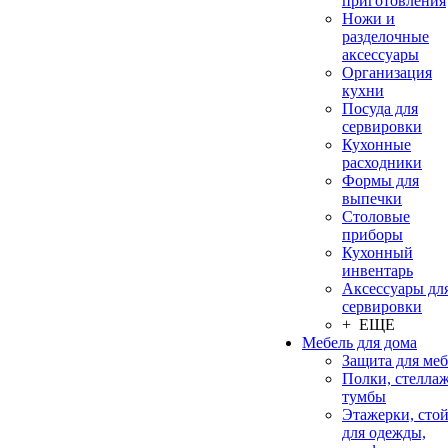
приготовления
Ножи и
разделочные
аксессуары
Организация
кухни
Посуда для
сервировки
Кухонные
расходники
Формы для
выпечки
Столовые
приборы
Кухонный
инвентарь
Аксессуары дл
сервировки
+ ЕЩЕ
Мебель для дома
Защита для ме
Полки, стеллаж
тумбы
Этажерки, сто
для одежды,