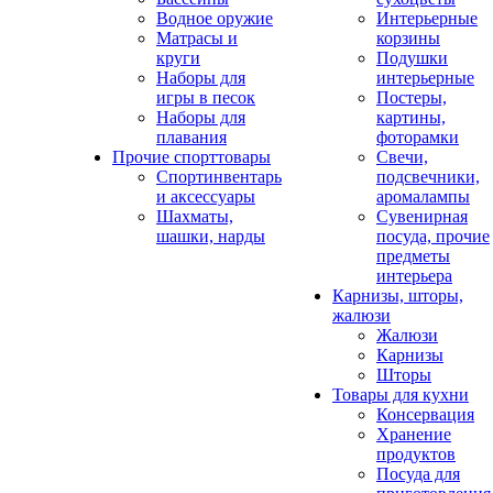
Водное оружие
Интерьерные
Матрасы и
корзины
круги
Подушки
Наборы для
интерьерные
игры в песок
Постеры,
Наборы для
картины,
плавания
фоторамки
Прочие спорттовары
Свечи,
Спортинвентарь
подсвечники,
и аксессуары
аромалампы
Шахматы,
Сувенирная
шашки, нарды
посуда, прочие
предметы
интерьера
Карнизы, шторы,
жалюзи
Жалюзи
Карнизы
Шторы
Товары для кухни
Консервация
Хранение
продуктов
Посуда для