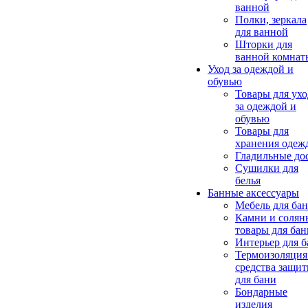
ванной
Полки, зеркала
для ванной
Шторки для
ванной комнат
Уход за одеждой и
обувью
Товары для ухо
за одеждой и
обувью
Товары для
хранения одеж
Гладильные до
Сушилки для
белья
Банные аксессуары
Мебель для ба
Камни и солян
товары для бан
Интерьер для 
Термоизоляция
средства защи
для бани
Бондарные
изделия