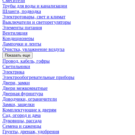
Смесители
Трубы для воды и канализации
Шланги, подводка
Электротовары, свет и климат
Выключатели и светорегуляторы
Элементы питания
Вентиляция
Кондиционеры
Лампочки и ленты
Очистка, увлажнение воздуха
Показать еще
Провод, кабель, гофры
Светильники
Электрика
Электрообогревательные приборы
Двери, замки
Двери межкомнатные
Дверная фурнитура
Доводчики, ограничители
Замки, защелки
Комплектующие к дверям
Сад, огород и дача
Луковицы, рассада
Семена и саженцы
Грунты, дренаж, удобрения