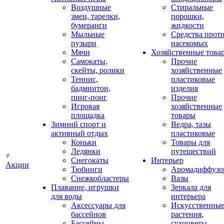
Воздушные
Стиральные
змеи, тарелки,
порошки,
бумеранги
жидкости
Мыльные
Средства прот
пузыри
насекомых
Мячи
Хозяйственные това
Самокаты,
Прочие
скейты, ролики
хозяйственные
Теннис,
пластиковые
бадминтон,
изделия
пинг-понг
Прочие
Игровая
хозяйственные
площадка
товары
Зимний спорт и
Ведра, тазы
активный отдых
пластиковые
Коньки
Товары для
Ледянки
путешествий
Снегокаты
Интерьер
Акции
Тюбинги
Аромадиффузо
Снежкобластеры
Вазы
Плавание, игрушки
Зеркала для
для воды
интерьера
Аксессуары для
Искусственны
бассейнов
растения,
Бассейны
сухоцветы