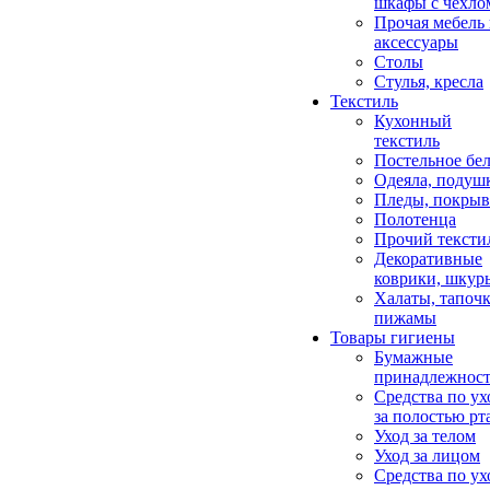
шкафы с чехло
Прочая мебель
аксессуары
Столы
Стулья, кресла
Текстиль
Кухонный
текстиль
Постельное бел
Одеяла, подуш
Пледы, покрыв
Полотенца
Прочий тексти
Декоративные
коврики, шкур
Халаты, тапочк
пижамы
Товары гигиены
Бумажные
принадлежнос
Средства по ух
за полостью рт
Уход за телом
Уход за лицом
Средства по ух