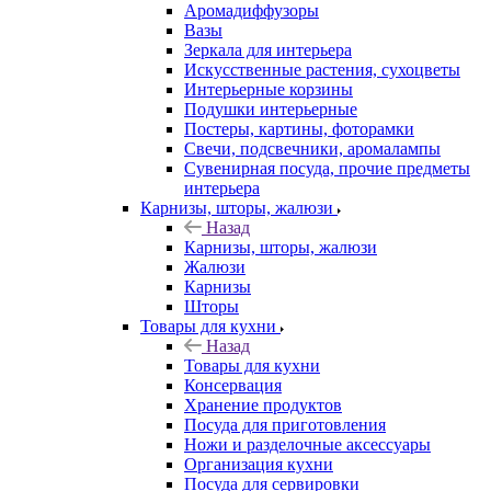
Аромадиффузоры
Вазы
Зеркала для интерьера
Искусственные растения, сухоцветы
Интерьерные корзины
Подушки интерьерные
Постеры, картины, фоторамки
Свечи, подсвечники, аромалампы
Сувенирная посуда, прочие предметы
интерьера
Карнизы, шторы, жалюзи
Назад
Карнизы, шторы, жалюзи
Жалюзи
Карнизы
Шторы
Товары для кухни
Назад
Товары для кухни
Консервация
Хранение продуктов
Посуда для приготовления
Ножи и разделочные аксессуары
Организация кухни
Посуда для сервировки