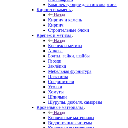
Комплектующие для гипсокартона
Кирпич и камень
Назад
Кирпич и камень
Кирпич
Строительные блоки
Крепеж и метизы
Назад
Крепеж и метизы
Анкера
Болты, гайки, шайбы
Гвозди
Заклёпки
Мебельная фурнитура
Пластины
Соединители
Уголки
Хомуты
Шпильки
Шурупы, дюбеля, саморезы
Кровельные материалы
Назад
Кровельные материалы
Водосточные системы
Кровельные материалы