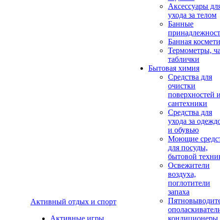
Аксеcсуары дл
ухода за телом
Банные
принадлежнос
Банная космет
Термометры, ч
таблички
Бытовая химия
Средства для
очистки
поверхностей 
сантехники
Средства для
ухода за одежд
и обувью
Моющие средс
для посуды,
бытовой техни
Освежители
воздуха,
поглотители
запаха
Пятновыводите
Активный отдых и спорт
ополаскивател
Активные игры
кондиционеры