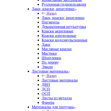
Руллонная гидроизоляция
Лаки, краски, шпатлевки
Назад
Лаки, краски, шпатлевки
Пигменты
Декоративная штукатурка
Краски акриловые
Краски аэрозольные
Краски водоэмульсионные
Лаки
Масляные краски
Мастики
Шпатлевки
По дереву
Эмали
Листовые материалы
Назад
Листовые материалы
ДВП
ДСП
ОСП
Листы из металла
Фанера
Материалы для тротуара