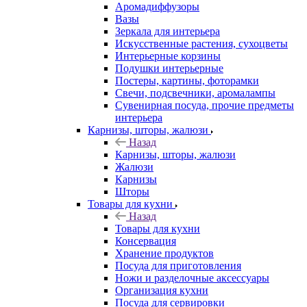
Аромадиффузоры
Вазы
Зеркала для интерьера
Искусственные растения, сухоцветы
Интерьерные корзины
Подушки интерьерные
Постеры, картины, фоторамки
Свечи, подсвечники, аромалампы
Сувенирная посуда, прочие предметы
интерьера
Карнизы, шторы, жалюзи
Назад
Карнизы, шторы, жалюзи
Жалюзи
Карнизы
Шторы
Товары для кухни
Назад
Товары для кухни
Консервация
Хранение продуктов
Посуда для приготовления
Ножи и разделочные аксессуары
Организация кухни
Посуда для сервировки