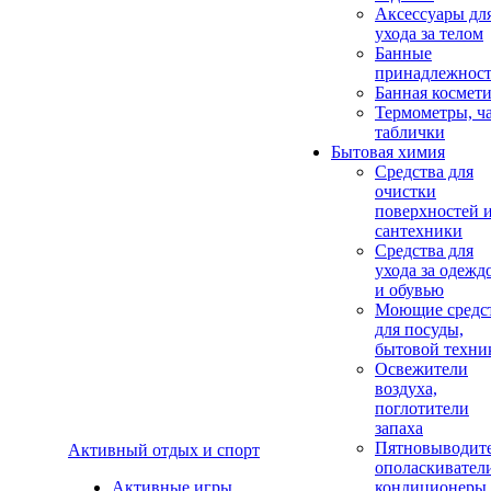
Аксеcсуары дл
ухода за телом
Банные
принадлежнос
Банная космет
Термометры, ч
таблички
Бытовая химия
Средства для
очистки
поверхностей 
сантехники
Средства для
ухода за одежд
и обувью
Моющие средс
для посуды,
бытовой техни
Освежители
воздуха,
поглотители
запаха
Пятновыводите
Активный отдых и спорт
ополаскивател
Активные игры
кондиционеры