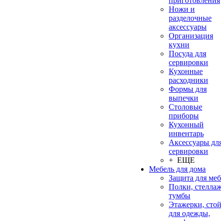
приготовления
Ножи и
разделочные
аксессуары
Организация
кухни
Посуда для
сервировки
Кухонные
расходники
Формы для
выпечки
Столовые
приборы
Кухонный
инвентарь
Аксессуары дл
сервировки
+ ЕЩЕ
Мебель для дома
Защита для ме
Полки, стеллаж
тумбы
Этажерки, сто
для одежды,