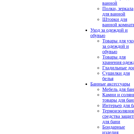
ванной
Полки, зеркала
для ванной
Шторки для
ванной комнат
Уход за одеждой и
обувью
Товары для ухо
за одеждой и
обувью
Товары для
хранения одеж
Гладильные до
Сушилки для
белья
Банные аксессуары
Мебель для ба
Камни и солян
товары для бан
Интерьер для 
Термоизоляция
средства защи
для бани
Бондарные
изделия