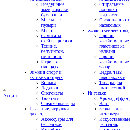
Воздушные
Стиральные
змеи, тарелки,
порошки,
бумеранги
жидкости
Мыльные
Средства прот
пузыри
насекомых
Мячи
Хозяйственные това
Самокаты,
Прочие
скейты, ролики
хозяйственные
Теннис,
пластиковые
бадминтон,
изделия
пинг-понг
Прочие
Игровая
хозяйственные
площадка
товары
Зимний спорт и
Ведра, тазы
активный отдых
пластиковые
Коньки
Товары для
Ледянки
путешествий
Снегокаты
Интерьер
Акции
Тюбинги
Аромадиффузо
Снежкобластеры
Вазы
Плавание, игрушки
Зеркала для
для воды
интерьера
Аксессуары для
Искусственны
бассейнов
растения,
Бассейны
сухоцветы