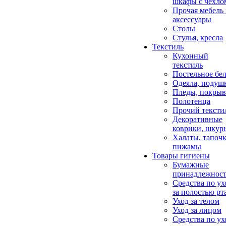
шкафы с чехло
Прочая мебель
аксессуары
Столы
Стулья, кресла
Текстиль
Кухонный
текстиль
Постельное бел
Одеяла, подуш
Пледы, покрыв
Полотенца
Прочий тексти
Декоративные
коврики, шкур
Халаты, тапочк
пижамы
Товары гигиены
Бумажные
принадлежнос
Средства по ух
за полостью рт
Уход за телом
Уход за лицом
Средства по ух