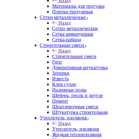
Назад
Материалы для тротуара
Плитка тротуарная
Сетки металлические
Назад
Сетки металлические
Сетка армирующая
Сетка-рабица
Строительные смеси
Назад
Строительные смеси
Гипс
Декоративная штукатурка
Затирки
Известь
Клеи сухие
Наливные полы
Щебень, песок и другое
Цемент
Шпатлевочные смеси
Штукатурка строительная
Утеплитель, изоляция
Назад
Утеплитель, изоляция
Жидкая теплоизоляция