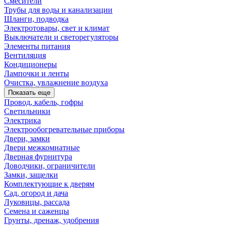
Смесители
Трубы для воды и канализации
Шланги, подводка
Электротовары, свет и климат
Выключатели и светорегуляторы
Элементы питания
Вентиляция
Кондиционеры
Лампочки и ленты
Очистка, увлажнение воздуха
Показать еще
Провод, кабель, гофры
Светильники
Электрика
Электрообогревательные приборы
Двери, замки
Двери межкомнатные
Дверная фурнитура
Доводчики, ограничители
Замки, защелки
Комплектующие к дверям
Сад, огород и дача
Луковицы, рассада
Семена и саженцы
Грунты, дренаж, удобрения