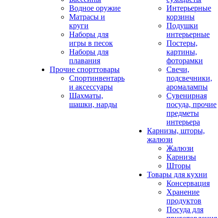
Водное оружие
Интерьерные
Матрасы и
корзины
круги
Подушки
Наборы для
интерьерные
игры в песок
Постеры,
Наборы для
картины,
плавания
фоторамки
Прочие спорттовары
Свечи,
Спортинвентарь
подсвечники,
и аксессуары
аромалампы
Шахматы,
Сувенирная
шашки, нарды
посуда, прочие
предметы
интерьера
Карнизы, шторы,
жалюзи
Жалюзи
Карнизы
Шторы
Товары для кухни
Консервация
Хранение
продуктов
Посуда для