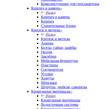
Комплектующие для гипсокартона
Кирпич и камень
Назад
Кирпич и камень
Кирпич
Строительные блоки
Крепеж и метизы
Назад
Крепеж и метизы
Анкера
Болты, гайки, шайбы
Гвозди
Заклёпки
Мебельная фурнитура
Пластины
Соединители
Уголки
Хомуты
Шпильки
Шурупы, дюбеля, саморезы
Кровельные материалы
Назад
Кровельные материалы
Водосточные системы
Кровельные материалы