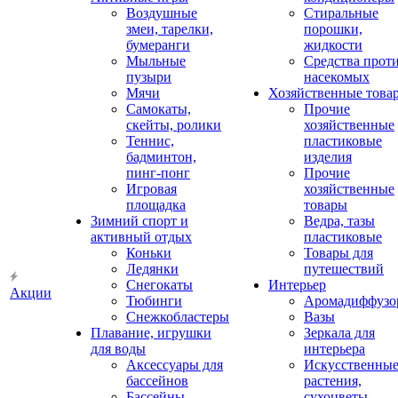
Воздушные
Стиральные
змеи, тарелки,
порошки,
бумеранги
жидкости
Мыльные
Средства прот
пузыри
насекомых
Мячи
Хозяйственные това
Самокаты,
Прочие
скейты, ролики
хозяйственные
Теннис,
пластиковые
бадминтон,
изделия
пинг-понг
Прочие
Игровая
хозяйственные
площадка
товары
Зимний спорт и
Ведра, тазы
активный отдых
пластиковые
Коньки
Товары для
Ледянки
путешествий
Снегокаты
Интерьер
Акции
Тюбинги
Аромадиффузо
Снежкобластеры
Вазы
Плавание, игрушки
Зеркала для
для воды
интерьера
Аксессуары для
Искусственны
бассейнов
растения,
Бассейны
сухоцветы