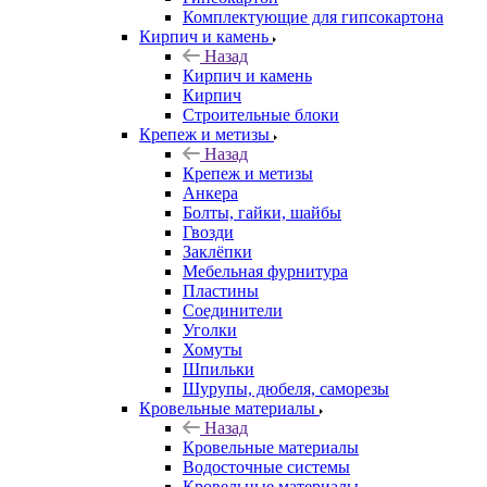
Комплектующие для гипсокартона
Кирпич и камень
Назад
Кирпич и камень
Кирпич
Строительные блоки
Крепеж и метизы
Назад
Крепеж и метизы
Анкера
Болты, гайки, шайбы
Гвозди
Заклёпки
Мебельная фурнитура
Пластины
Соединители
Уголки
Хомуты
Шпильки
Шурупы, дюбеля, саморезы
Кровельные материалы
Назад
Кровельные материалы
Водосточные системы
Кровельные материалы