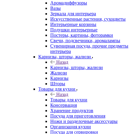
Аромадиффузоры
Вазы
Зеркала для интерьера
Искусственные растения, сухоцветы
Интерьерные корзины
Подушки интерьерные
Постеры, картины, фоторамки
Свечи, подсвечники, аромалампы
Сувенирная посуда, прочие предметы
интерьера
Карнизы, шторы, жалюзи
Назад
Карнизы, шторы, жалюзи
Жалюзи
Карнизы
Шторы
Товары для кухни
Назад
Товары для кухни
Консервация
Хранение продуктов
Посуда для приготовления
Ножи и разделочные аксессуары
Организация кухни
Посуда для сервировки