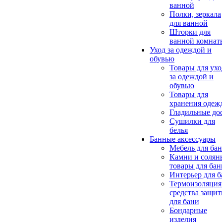
ванной
Полки, зеркала
для ванной
Шторки для
ванной комнат
Уход за одеждой и
обувью
Товары для ухо
за одеждой и
обувью
Товары для
хранения одеж
Гладильные до
Сушилки для
белья
Банные аксессуары
Мебель для ба
Камни и солян
товары для бан
Интерьер для 
Термоизоляция
средства защи
для бани
Бондарные
изделия