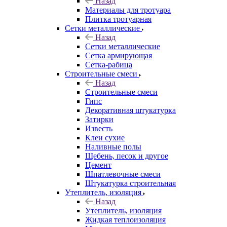
Назад
Материалы для тротуара
Плитка тротуарная
Сетки металлические
Назад
Сетки металлические
Сетка армирующая
Сетка-рабица
Строительные смеси
Назад
Строительные смеси
Гипс
Декоративная штукатурка
Затирки
Известь
Клеи сухие
Наливные полы
Щебень, песок и другое
Цемент
Шпатлевочные смеси
Штукатурка строительная
Утеплитель, изоляция
Назад
Утеплитель, изоляция
Жидкая теплоизоляция