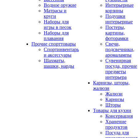
Водное оружие
Интерьерные
Матрасы и
корзины
круги
Подушки
Наборы для
интерьерные
игры в песок
Постеры,
Наборы для
картины,
плавания
фоторамки
Прочие спорттовары
Свечи,
Спортинвентарь
подсвечники,
и аксессуары
аромалампы
Шахматы,
Сувенирная
шашки, нарды
посуда, прочие
предметы
интерьера
Карнизы, шторы,
жалюзи
Жалюзи
Карнизы
Шторы
Товары для кухни
Консервация
Хранение
продуктов
Посуда для