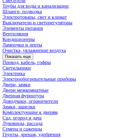
Смесители
Трубы для воды и канализации
Шланги, подводка
Электротовары, свет и климат
Выключатели и светорегуляторы
Элементы питания
Вентиляция
Кондиционеры
Лампочки и ленты
Очистка, увлажнение воздуха
Показать еще
Провод, кабель, гофры
Светильники
Электрика
Электрообогревательные приборы
Двери, замки
Двери межкомнатные
Дверная фурнитура
Доводчики, ограничители
Замки, защелки
Комплектующие к дверям
Сад, огород и дача
Луковицы, рассада
Семена и саженцы
Грунты, дренаж, удобрения