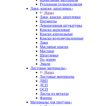
Руллонная гидроизоляция
Лаки, краски, шпатлевки
Назад
Лаки, краски, шпатлевки
Пигменты
Декоративная штукатурка
Краски акриловые
Краски аэрозольные
Краски водоэмульсионные
Лаки
Масляные краски
Мастики
Шпатлевки
По дереву
Эмали
Листовые материалы
Назад
Листовые материалы
ДВП
ДСП
ОСП
Листы из металла
Фанера
Материалы для тротуара