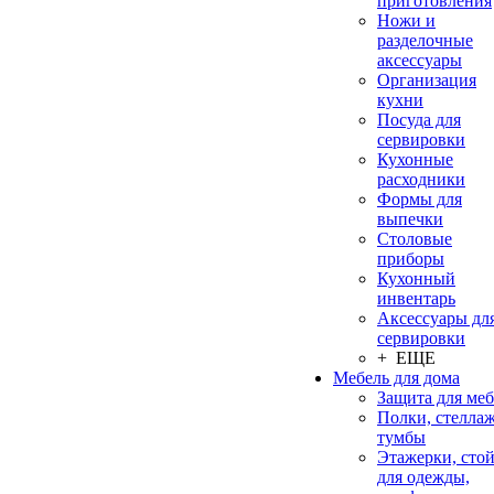
приготовления
Ножи и
разделочные
аксессуары
Организация
кухни
Посуда для
сервировки
Кухонные
расходники
Формы для
выпечки
Столовые
приборы
Кухонный
инвентарь
Аксессуары дл
сервировки
+ ЕЩЕ
Мебель для дома
Защита для ме
Полки, стеллаж
тумбы
Этажерки, сто
для одежды,