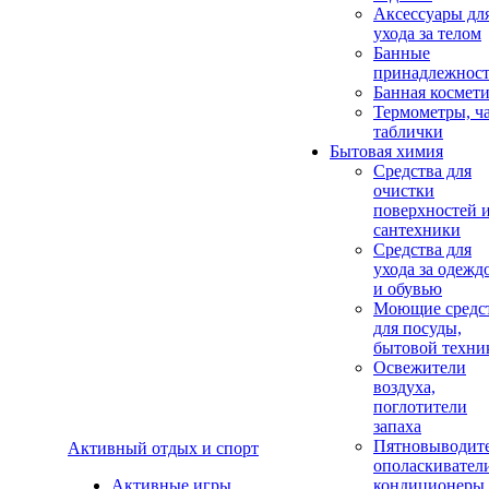
Аксеcсуары дл
ухода за телом
Банные
принадлежнос
Банная космет
Термометры, ч
таблички
Бытовая химия
Средства для
очистки
поверхностей 
сантехники
Средства для
ухода за одежд
и обувью
Моющие средс
для посуды,
бытовой техни
Освежители
воздуха,
поглотители
запаха
Пятновыводите
Активный отдых и спорт
ополаскивател
Активные игры
кондиционеры