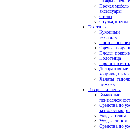
шкафы с чехло
Прочая мебель
аксессуары
Столы
Стулья, кресла
Текстиль
Кухонный
текстиль
Постельное бел
Одеяла, подуш
Пледы, покрыв
Полотенца
Прочий тексти
Декоративные
коврики, шкур
Халаты, тапочк
пижамы
Товары гигиены
Бумажные
принадлежнос
Средства по ух
за полостью рт
Уход за телом
Уход за лицом
Средства по ух