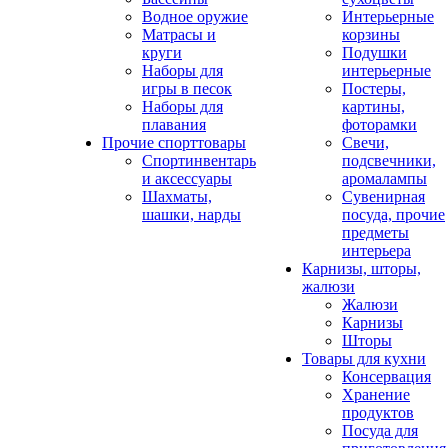
Водное оружие
Интерьерные
Матрасы и
корзины
круги
Подушки
Наборы для
интерьерные
игры в песок
Постеры,
Наборы для
картины,
плавания
фоторамки
Прочие спорттовары
Свечи,
Спортинвентарь
подсвечники,
и аксессуары
аромалампы
Шахматы,
Сувенирная
шашки, нарды
посуда, прочие
предметы
интерьера
Карнизы, шторы,
жалюзи
Жалюзи
Карнизы
Шторы
Товары для кухни
Консервация
Хранение
продуктов
Посуда для