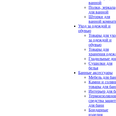
ванной
Полки, зеркала
для ванной
Шторки для
ванной комнат
Уход за одеждой и
обувью
Товары для ухо
за одеждой и
обувью
Товары для
хранения одеж
Гладильные до
Сушилки для
белья
Банные аксессуары
Мебель для ба
Камни и солян
товары для бан
Интерьер для 
Термоизоляция
средства защи
для бани
Бондарные
изделия