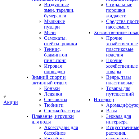
Воздушные
Стиральные
змеи, тарелки,
порошки,
бумеранги
жидкости
Мыльные
Средства прот
пузыри
насекомых
Мячи
Хозяйственные това
Самокаты,
Прочие
скейты, ролики
хозяйственные
Теннис,
пластиковые
бадминтон,
изделия
пинг-понг
Прочие
Игровая
хозяйственные
площадка
товары
Зимний спорт и
Ведра, тазы
активный отдых
пластиковые
Коньки
Товары для
Ледянки
путешествий
Снегокаты
Интерьер
Акции
Тюбинги
Аромадиффузо
Снежкобластеры
Вазы
Плавание, игрушки
Зеркала для
для воды
интерьера
Аксессуары для
Искусственны
бассейнов
растения,
Бассейны
сухоцветы