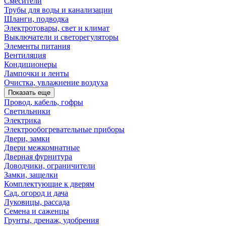
Смесители
Трубы для воды и канализации
Шланги, подводка
Электротовары, свет и климат
Выключатели и светорегуляторы
Элементы питания
Вентиляция
Кондиционеры
Лампочки и ленты
Очистка, увлажнение воздуха
Показать еще
Провод, кабель, гофры
Светильники
Электрика
Электрообогревательные приборы
Двери, замки
Двери межкомнатные
Дверная фурнитура
Доводчики, ограничители
Замки, защелки
Комплектующие к дверям
Сад, огород и дача
Луковицы, рассада
Семена и саженцы
Грунты, дренаж, удобрения