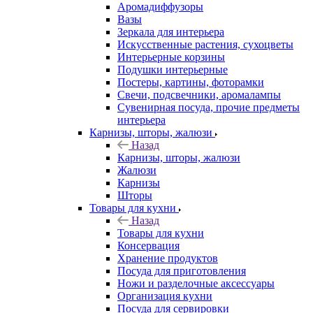
Аромадиффузоры
Вазы
Зеркала для интерьера
Искусственные растения, сухоцветы
Интерьерные корзины
Подушки интерьерные
Постеры, картины, фоторамки
Свечи, подсвечники, аромалампы
Сувенирная посуда, прочие предметы
интерьера
Карнизы, шторы, жалюзи
Назад
Карнизы, шторы, жалюзи
Жалюзи
Карнизы
Шторы
Товары для кухни
Назад
Товары для кухни
Консервация
Хранение продуктов
Посуда для приготовления
Ножи и разделочные аксессуары
Организация кухни
Посуда для сервировки