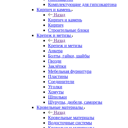
Комплектующие для гипсокартона
Кирпич и камень
Назад
Кирпич и камень
Кирпич
Строительные блоки
Крепеж и метизы
Назад
Крепеж и метизы
Анкера
Болты, гайки, шайбы
Гвозди
Заклёпки
Мебельная фурнитура
Пластины
Соединители
Уголки
Хомуты
Шпильки
Шурупы, дюбеля, саморезы
Кровельные материалы
Назад
Кровельные материалы
Водосточные системы
Кровельные материалы