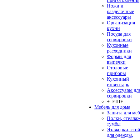
приготовления
Ножи и
разделочные
аксессуары
Организация
кухни
Посуда для
сервировки
Кухонные
расходники
Формы для
выпечки
Столовые
приборы
Кухонный
инвентарь
Аксессуары дл
сервировки
+ ЕЩЕ
Мебель для дома
Защита для ме
Полки, стеллаж
тумбы
Этажерки, сто
для одежды,