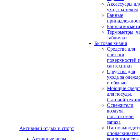
Аксеcсуары дл
ухода за телом
Банные
принадлежнос
Банная космет
Термометры, ч
таблички
Бытовая химия
Средства для
очистки
поверхностей 
сантехники
Средства для
ухода за одежд
и обувью
Моющие средс
для посуды,
бытовой техни
Освежители
воздуха,
поглотители
запаха
Пятновыводите
Активный отдых и спорт
ополаскивател
Активные игры
кондиционеры