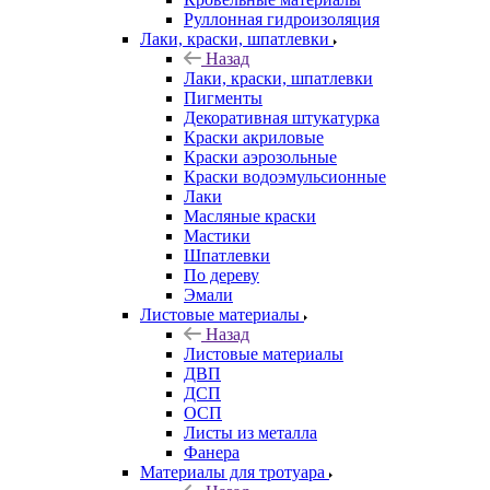
Руллонная гидроизоляция
Лаки, краски, шпатлевки
Назад
Лаки, краски, шпатлевки
Пигменты
Декоративная штукатурка
Краски акриловые
Краски аэрозольные
Краски водоэмульсионные
Лаки
Масляные краски
Мастики
Шпатлевки
По дереву
Эмали
Листовые материалы
Назад
Листовые материалы
ДВП
ДСП
ОСП
Листы из металла
Фанера
Материалы для тротуара