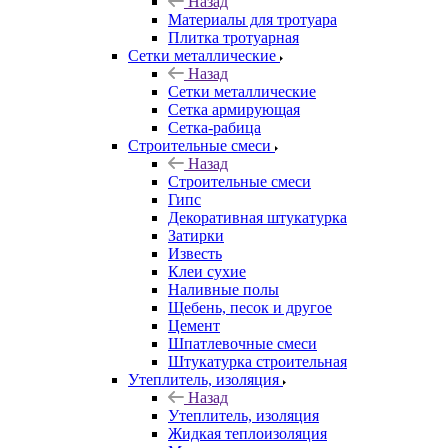
Назад
Материалы для тротуара
Плитка тротуарная
Сетки металлические
Назад
Сетки металлические
Сетка армирующая
Сетка-рабица
Строительные смеси
Назад
Строительные смеси
Гипс
Декоративная штукатурка
Затирки
Известь
Клеи сухие
Наливные полы
Щебень, песок и другое
Цемент
Шпатлевочные смеси
Штукатурка строительная
Утеплитель, изоляция
Назад
Утеплитель, изоляция
Жидкая теплоизоляция