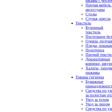
шкафы с чехло
Прочая мебель
аксессуары
Столы
Стулья, кресла
Текстиль
Кухонный
текстиль
Постельное бел
Одеяла, подуш
Пледы, покрыв
Полотенца
Прочий тексти
Декоративные
коврики, шкур
Халаты, тапочк
пижамы
Товары гигиены
Бумажные
принадлежнос
Средства по ух
за полостью рт
Уход за телом
Уход за лицом
Средства по ух