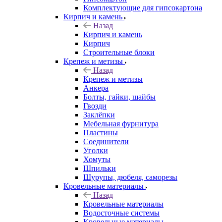
Комплектующие для гипсокартона
Кирпич и камень
Назад
Кирпич и камень
Кирпич
Строительные блоки
Крепеж и метизы
Назад
Крепеж и метизы
Анкера
Болты, гайки, шайбы
Гвозди
Заклёпки
Мебельная фурнитура
Пластины
Соединители
Уголки
Хомуты
Шпильки
Шурупы, дюбеля, саморезы
Кровельные материалы
Назад
Кровельные материалы
Водосточные системы
Кровельные материалы