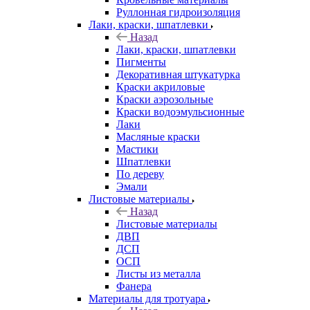
Руллонная гидроизоляция
Лаки, краски, шпатлевки
Назад
Лаки, краски, шпатлевки
Пигменты
Декоративная штукатурка
Краски акриловые
Краски аэрозольные
Краски водоэмульсионные
Лаки
Масляные краски
Мастики
Шпатлевки
По дереву
Эмали
Листовые материалы
Назад
Листовые материалы
ДВП
ДСП
ОСП
Листы из металла
Фанера
Материалы для тротуара