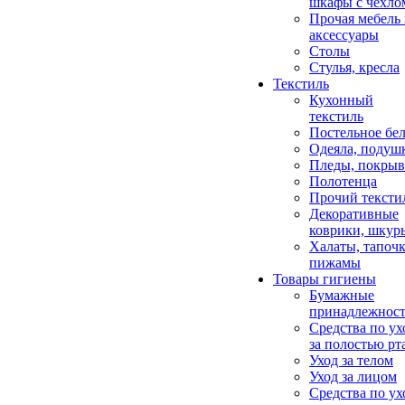
шкафы с чехло
Прочая мебель
аксессуары
Столы
Стулья, кресла
Текстиль
Кухонный
текстиль
Постельное бел
Одеяла, подуш
Пледы, покрыв
Полотенца
Прочий тексти
Декоративные
коврики, шкур
Халаты, тапочк
пижамы
Товары гигиены
Бумажные
принадлежнос
Средства по ух
за полостью рт
Уход за телом
Уход за лицом
Средства по ух