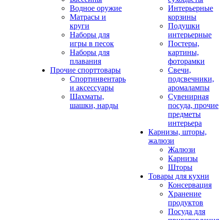
Водное оружие
Интерьерные
Матрасы и
корзины
круги
Подушки
Наборы для
интерьерные
игры в песок
Постеры,
Наборы для
картины,
плавания
фоторамки
Прочие спорттовары
Свечи,
Спортинвентарь
подсвечники,
и аксессуары
аромалампы
Шахматы,
Сувенирная
шашки, нарды
посуда, прочие
предметы
интерьера
Карнизы, шторы,
жалюзи
Жалюзи
Карнизы
Шторы
Товары для кухни
Консервация
Хранение
продуктов
Посуда для