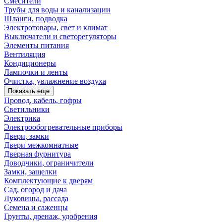
Смесители
Трубы для воды и канализации
Шланги, подводка
Электротовары, свет и климат
Выключатели и светорегуляторы
Элементы питания
Вентиляция
Кондиционеры
Лампочки и ленты
Очистка, увлажнение воздуха
Показать еще
Провод, кабель, гофры
Светильники
Электрика
Электрообогревательные приборы
Двери, замки
Двери межкомнатные
Дверная фурнитура
Доводчики, ограничители
Замки, защелки
Комплектующие к дверям
Сад, огород и дача
Луковицы, рассада
Семена и саженцы
Грунты, дренаж, удобрения