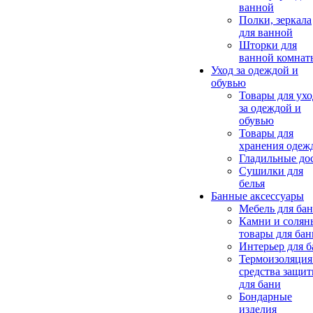
ванной
Полки, зеркала
для ванной
Шторки для
ванной комнат
Уход за одеждой и
обувью
Товары для ухо
за одеждой и
обувью
Товары для
хранения одеж
Гладильные до
Сушилки для
белья
Банные аксессуары
Мебель для ба
Камни и солян
товары для бан
Интерьер для 
Термоизоляция
средства защи
для бани
Бондарные
изделия