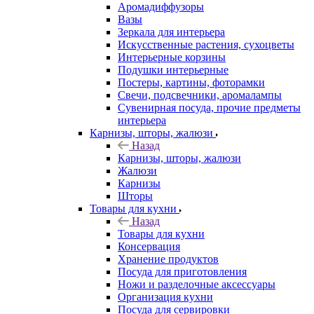
Аромадиффузоры
Вазы
Зеркала для интерьера
Искусственные растения, сухоцветы
Интерьерные корзины
Подушки интерьерные
Постеры, картины, фоторамки
Свечи, подсвечники, аромалампы
Сувенирная посуда, прочие предметы
интерьера
Карнизы, шторы, жалюзи
Назад
Карнизы, шторы, жалюзи
Жалюзи
Карнизы
Шторы
Товары для кухни
Назад
Товары для кухни
Консервация
Хранение продуктов
Посуда для приготовления
Ножи и разделочные аксессуары
Организация кухни
Посуда для сервировки