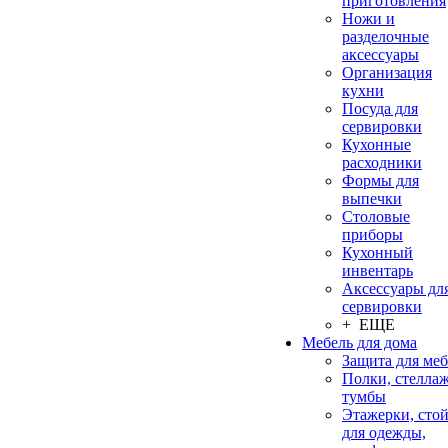
приготовления
Ножи и
разделочные
аксессуары
Организация
кухни
Посуда для
сервировки
Кухонные
расходники
Формы для
выпечки
Столовые
приборы
Кухонный
инвентарь
Аксессуары дл
сервировки
+ ЕЩЕ
Мебель для дома
Защита для ме
Полки, стеллаж
тумбы
Этажерки, сто
для одежды,