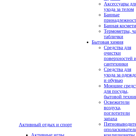
Аксеcсуары дл
ухода за телом
Банные
принадлежнос
Банная космет
Термометры, ч
таблички
Бытовая химия
Средства для
очистки
поверхностей 
сантехники
Средства для
ухода за одежд
и обувью
Моющие средс
для посуды,
бытовой техни
Освежители
воздуха,
поглотители
запаха
Пятновыводите
Активный отдых и спорт
ополаскивател
Активные игры
кондиционеры