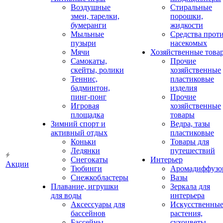
Воздушные
Стиральные
змеи, тарелки,
порошки,
бумеранги
жидкости
Мыльные
Средства прот
пузыри
насекомых
Мячи
Хозяйственные това
Самокаты,
Прочие
скейты, ролики
хозяйственные
Теннис,
пластиковые
бадминтон,
изделия
пинг-понг
Прочие
Игровая
хозяйственные
площадка
товары
Зимний спорт и
Ведра, тазы
активный отдых
пластиковые
Коньки
Товары для
Ледянки
путешествий
Снегокаты
Интерьер
Акции
Тюбинги
Аромадиффузо
Снежкобластеры
Вазы
Плавание, игрушки
Зеркала для
для воды
интерьера
Аксессуары для
Искусственны
бассейнов
растения,
Бассейны
сухоцветы