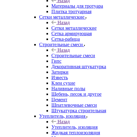
Назад
Материалы для тротуара
Плитка тротуарная
Сетки металлические
Назад
Сетки металлические
Сетка армирующая
Сетка-рабица
Строительные смеси
Назад
Строительные смеси
Гипс
Декоративная штукатурка
Затирки
Известь
Клеи сухие
Наливные полы
Щебень, песок и другое
Цемент
Шпатлевочные смеси
Штукатурка строительная
Утеплитель, изоляция
Назад
Утеплитель, изоляция
Жидкая теплоизоляция