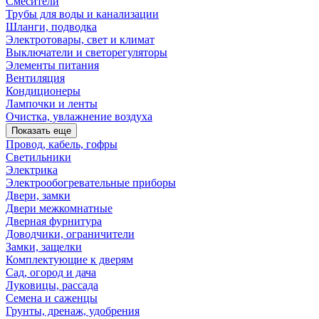
Смесители
Трубы для воды и канализации
Шланги, подводка
Электротовары, свет и климат
Выключатели и светорегуляторы
Элементы питания
Вентиляция
Кондиционеры
Лампочки и ленты
Очистка, увлажнение воздуха
Показать еще
Провод, кабель, гофры
Светильники
Электрика
Электрообогревательные приборы
Двери, замки
Двери межкомнатные
Дверная фурнитура
Доводчики, ограничители
Замки, защелки
Комплектующие к дверям
Сад, огород и дача
Луковицы, рассада
Семена и саженцы
Грунты, дренаж, удобрения