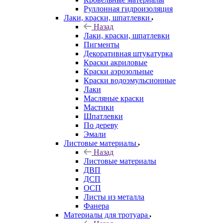
Руллонная гидроизоляция
Лаки, краски, шпатлевки
Назад
Лаки, краски, шпатлевки
Пигменты
Декоративная штукатурка
Краски акриловые
Краски аэрозольные
Краски водоэмульсионные
Лаки
Масляные краски
Мастики
Шпатлевки
По дереву
Эмали
Листовые материалы
Назад
Листовые материалы
ДВП
ДСП
ОСП
Листы из металла
Фанера
Материалы для тротуара