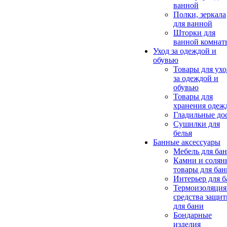
ванной
Полки, зеркала
для ванной
Шторки для
ванной комнат
Уход за одеждой и
обувью
Товары для ухо
за одеждой и
обувью
Товары для
хранения одеж
Гладильные до
Сушилки для
белья
Банные аксессуары
Мебель для ба
Камни и солян
товары для бан
Интерьер для 
Термоизоляция
средства защи
для бани
Бондарные
изделия