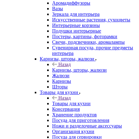
Аромадиффузоры
Вазы
Зеркала для интерьера
Искусственные растения, сухоцветы
Интерьерные корзины
Подушки интерьерные
Постеры, картины, фоторамки
Свечи, подсвечники, аромалампы
Сувенирная посуда, прочие предметы
интерьера
Карнизы, шторы, жалюзи
Назад
Карнизы, шторы, жалюзи
Жалюзи
Карнизы
Шторы
Товары для кухни
Назад
Товары для кухни
Консервация
Хранение продуктов
Посуда для приготовления
Ножи и разделочные аксессуары
Организация кухни
Посуда для сервировки