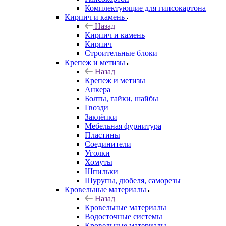
Комплектующие для гипсокартона
Кирпич и камень
Назад
Кирпич и камень
Кирпич
Строительные блоки
Крепеж и метизы
Назад
Крепеж и метизы
Анкера
Болты, гайки, шайбы
Гвозди
Заклёпки
Мебельная фурнитура
Пластины
Соединители
Уголки
Хомуты
Шпильки
Шурупы, дюбеля, саморезы
Кровельные материалы
Назад
Кровельные материалы
Водосточные системы
Кровельные материалы