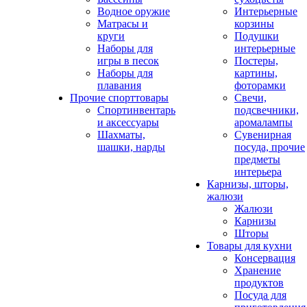
Водное оружие
Интерьерные
Матрасы и
корзины
круги
Подушки
Наборы для
интерьерные
игры в песок
Постеры,
Наборы для
картины,
плавания
фоторамки
Прочие спорттовары
Свечи,
Спортинвентарь
подсвечники,
и аксессуары
аромалампы
Шахматы,
Сувенирная
шашки, нарды
посуда, прочие
предметы
интерьера
Карнизы, шторы,
жалюзи
Жалюзи
Карнизы
Шторы
Товары для кухни
Консервация
Хранение
продуктов
Посуда для