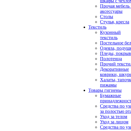
шкафы с чехло
Прочая мебель
аксессуары
Столы
Стулья, кресла
Текстиль
Кухонный
текстиль
Постельное бел
Одеяла, подуш
Пледы, покрыв
Полотенца
Прочий тексти
Декоративные
коврики, шкур
Халаты, тапочк
пижамы
Товары гигиены
Бумажные
принадлежнос
Средства по ух
за полостью рт
Уход за телом
Уход за лицом
Средства по ух