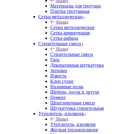
Назад
Материалы для тротуара
Плитка тротуарная
Сетки металлические
Назад
Сетки металлические
Сетка армирующая
Сетка-рабица
Строительные смеси
Назад
Строительные смеси
Гипс
Декоративная штукатурка
Затирки
Известь
Клеи сухие
Наливные полы
Щебень, песок и другое
Цемент
Шпатлевочные смеси
Штукатурка строительная
Утеплитель, изоляция
Назад
Утеплитель, изоляция
Жидкая теплоизоляция