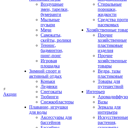
Воздушные
Стиральные
змеи, тарелки,
порошки,
бумеранги
жидкости
Мыльные
Средства прот
пузыри
насекомых
Мячи
Хозяйственные това
Самокаты,
Прочие
скейты, ролики
хозяйственные
Теннис,
пластиковые
бадминтон,
изделия
пинг-понг
Прочие
Игровая
хозяйственные
площадка
товары
Зимний спорт и
Ведра, тазы
активный отдых
пластиковые
Коньки
Товары для
Ледянки
путешествий
Снегокаты
Интерьер
Акции
Тюбинги
Аромадиффузо
Снежкобластеры
Вазы
Плавание, игрушки
Зеркала для
для воды
интерьера
Аксессуары для
Искусственны
бассейнов
растения,
Бассейны
сухоцветы