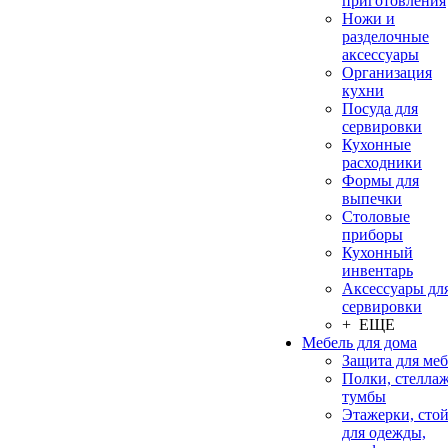
приготовления
Ножи и
разделочные
аксессуары
Организация
кухни
Посуда для
сервировки
Кухонные
расходники
Формы для
выпечки
Столовые
приборы
Кухонный
инвентарь
Аксессуары дл
сервировки
+ ЕЩЕ
Мебель для дома
Защита для ме
Полки, стеллаж
тумбы
Этажерки, сто
для одежды,