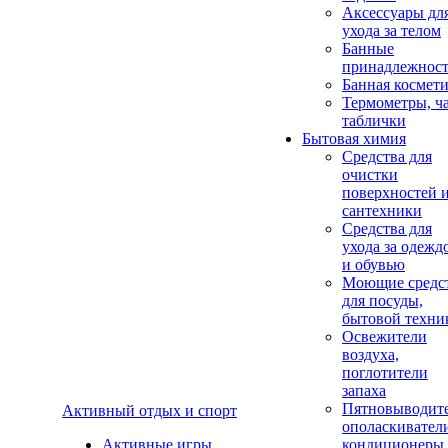
Аксеcсуары дл
ухода за телом
Банные
принадлежнос
Банная космет
Термометры, ч
таблички
Бытовая химия
Средства для
очистки
поверхностей 
сантехники
Средства для
ухода за одежд
и обувью
Моющие средс
для посуды,
бытовой техни
Освежители
воздуха,
поглотители
запаха
Пятновыводите
Активный отдых и спорт
ополаскивател
Активные игры
кондиционеры