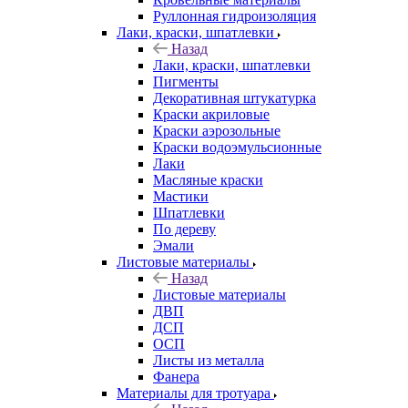
Руллонная гидроизоляция
Лаки, краски, шпатлевки
Назад
Лаки, краски, шпатлевки
Пигменты
Декоративная штукатурка
Краски акриловые
Краски аэрозольные
Краски водоэмульсионные
Лаки
Масляные краски
Мастики
Шпатлевки
По дереву
Эмали
Листовые материалы
Назад
Листовые материалы
ДВП
ДСП
ОСП
Листы из металла
Фанера
Материалы для тротуара