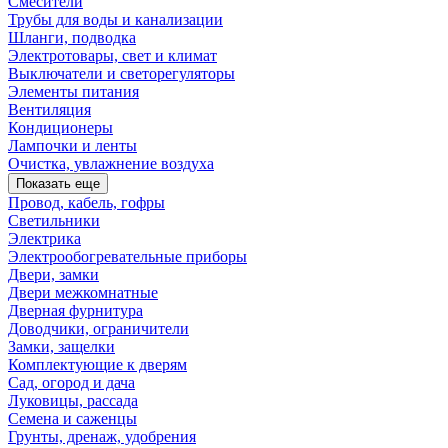
Смесители
Трубы для воды и канализации
Шланги, подводка
Электротовары, свет и климат
Выключатели и светорегуляторы
Элементы питания
Вентиляция
Кондиционеры
Лампочки и ленты
Очистка, увлажнение воздуха
Показать еще
Провод, кабель, гофры
Светильники
Электрика
Электрообогревательные приборы
Двери, замки
Двери межкомнатные
Дверная фурнитура
Доводчики, ограничители
Замки, защелки
Комплектующие к дверям
Сад, огород и дача
Луковицы, рассада
Семена и саженцы
Грунты, дренаж, удобрения