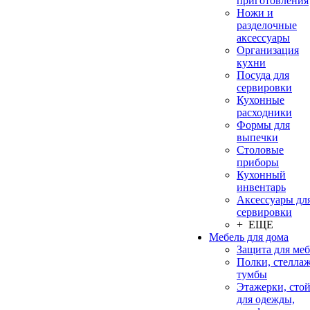
приготовления
Ножи и
разделочные
аксессуары
Организация
кухни
Посуда для
сервировки
Кухонные
расходники
Формы для
выпечки
Столовые
приборы
Кухонный
инвентарь
Аксессуары дл
сервировки
+ ЕЩЕ
Мебель для дома
Защита для ме
Полки, стеллаж
тумбы
Этажерки, сто
для одежды,