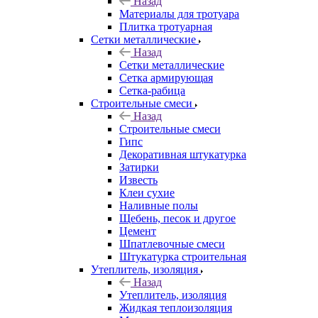
Назад
Материалы для тротуара
Плитка тротуарная
Сетки металлические
Назад
Сетки металлические
Сетка армирующая
Сетка-рабица
Строительные смеси
Назад
Строительные смеси
Гипс
Декоративная штукатурка
Затирки
Известь
Клеи сухие
Наливные полы
Щебень, песок и другое
Цемент
Шпатлевочные смеси
Штукатурка строительная
Утеплитель, изоляция
Назад
Утеплитель, изоляция
Жидкая теплоизоляция