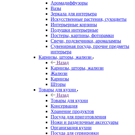
Аромадиффузоры
Вазы
Зеркала для интерьера
Искусственные растения, сухоцветы
Интерьерные корзины
Подушки интерьерные
Постеры, картины, фоторамки
Свечи, подсвечники, аромалампы
Сувенирная посуда, прочие предметы
интерьера
Карнизы, шторы, жалюзи
Назад
Карнизы, шторы, жалюзи
Жалюзи
Карнизы
Шторы
Товары для кухни
Назад
Товары для кухни
Консервация
Хранение продуктов
Посуда для приготовления
Ножи и разделочные аксессуары
Организация кухни
Посуда для сервировки