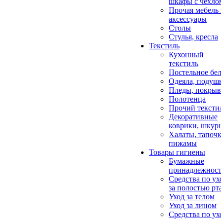
шкафы с чехло
Прочая мебель
аксессуары
Столы
Стулья, кресла
Текстиль
Кухонный
текстиль
Постельное бел
Одеяла, подуш
Пледы, покрыв
Полотенца
Прочий тексти
Декоративные
коврики, шкур
Халаты, тапочк
пижамы
Товары гигиены
Бумажные
принадлежнос
Средства по ух
за полостью рт
Уход за телом
Уход за лицом
Средства по ух