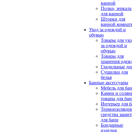
ванной
Полки, зеркала
для ванной
Шторки для
ванной комнат
Уход за одеждой и
обувью
Товары для ухо
за одеждой и
обувью
Товары для
хранения одеж
Гладильные до
Сушилки для
белья
Банные аксессуары
Мебель для ба
Камни и солян
товары для бан
Интерьер для 
Термоизоляция
средства защи
для бани
Бондарные
изделия