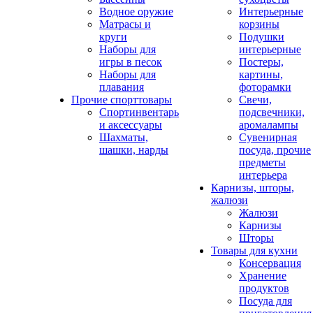
Водное оружие
Интерьерные
Матрасы и
корзины
круги
Подушки
Наборы для
интерьерные
игры в песок
Постеры,
Наборы для
картины,
плавания
фоторамки
Прочие спорттовары
Свечи,
Спортинвентарь
подсвечники,
и аксессуары
аромалампы
Шахматы,
Сувенирная
шашки, нарды
посуда, прочие
предметы
интерьера
Карнизы, шторы,
жалюзи
Жалюзи
Карнизы
Шторы
Товары для кухни
Консервация
Хранение
продуктов
Посуда для