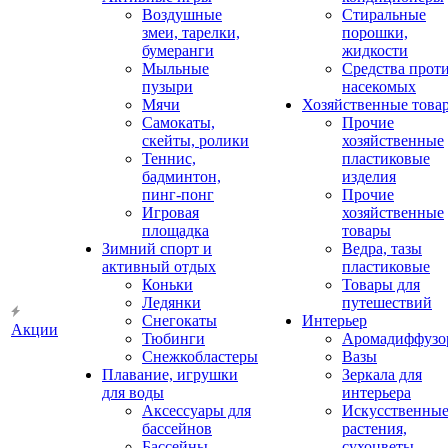
Воздушные
Стиральные
змеи, тарелки,
порошки,
бумеранги
жидкости
Мыльные
Средства прот
пузыри
насекомых
Мячи
Хозяйственные това
Самокаты,
Прочие
скейты, ролики
хозяйственные
Теннис,
пластиковые
бадминтон,
изделия
пинг-понг
Прочие
Игровая
хозяйственные
площадка
товары
Зимний спорт и
Ведра, тазы
активный отдых
пластиковые
Коньки
Товары для
Ледянки
путешествий
Снегокаты
Интерьер
Акции
Тюбинги
Аромадиффузо
Снежкобластеры
Вазы
Плавание, игрушки
Зеркала для
для воды
интерьера
Аксессуары для
Искусственны
бассейнов
растения,
Бассейны
сухоцветы