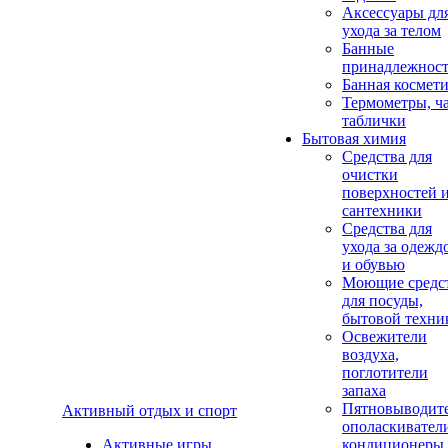
Аксеcсуары дл
ухода за телом
Банные
принадлежнос
Банная космет
Термометры, ч
таблички
Бытовая химия
Средства для
очистки
поверхностей 
сантехники
Средства для
ухода за одежд
и обувью
Моющие средс
для посуды,
бытовой техни
Освежители
воздуха,
поглотители
запаха
Пятновыводите
Активный отдых и спорт
ополаскивател
Активные игры
кондиционеры