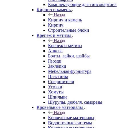
Комплектующие для гипсокартона
Кирпич и камень
Назад
Кирпич и камень
Кирпич
Строительные блоки
Крепеж и метизы
Назад
Крепеж и метизы
Анкера
Болты, гайки, шайбы
Гвозди
Заклёпки
Мебельная фурнитура
Пластины
Соединители
Уголки
Хомуты
Шпильки
Шурупы, дюбеля, саморезы
Кровельные материалы
Назад
Кровельные материалы
Водосточные системы
Кровельные материалы