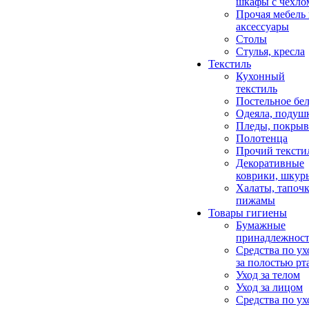
шкафы с чехло
Прочая мебель
аксессуары
Столы
Стулья, кресла
Текстиль
Кухонный
текстиль
Постельное бел
Одеяла, подуш
Пледы, покрыв
Полотенца
Прочий тексти
Декоративные
коврики, шкур
Халаты, тапочк
пижамы
Товары гигиены
Бумажные
принадлежнос
Средства по ух
за полостью рт
Уход за телом
Уход за лицом
Средства по ух