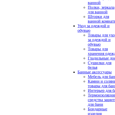
ванной
Полки, зеркала
для ванной
Шторки для
ванной комнат
Уход за одеждой и
обувью
Товары для ухо
за одеждой и
обувью
Товары для
хранения одеж
Гладильные до
Сушилки для
белья
Банные аксессуары
Мебель для ба
Камни и солян
товары для бан
Интерьер для 
Термоизоляция
средства защи
для бани
Бондарные
изделия