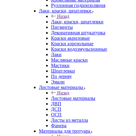
Руллонная гидроизоляция
Лаки, краски, шпатлевки
Назад
Лаки, краски, шпатлевки
Пигменты
Декоративная штукатурка
Краски акриловые
Краски аэрозольные
Краски водоэмульсионные
Лаки
Масляные краски
Мастики
Шпатлевки
По дереву
Эмали
Листовые материалы
Назад
Листовые материалы
ДВП
ДСП
ОСП
Листы из металла
Фанера
Материалы для тротуара