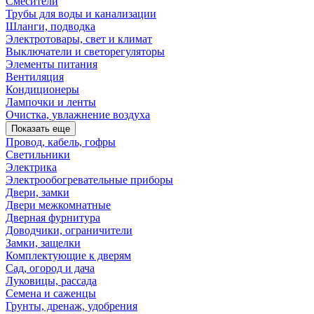
Смесители
Трубы для воды и канализации
Шланги, подводка
Электротовары, свет и климат
Выключатели и светорегуляторы
Элементы питания
Вентиляция
Кондиционеры
Лампочки и ленты
Очистка, увлажнение воздуха
Показать еще
Провод, кабель, гофры
Светильники
Электрика
Электрообогревательные приборы
Двери, замки
Двери межкомнатные
Дверная фурнитура
Доводчики, ограничители
Замки, защелки
Комплектующие к дверям
Сад, огород и дача
Луковицы, рассада
Семена и саженцы
Грунты, дренаж, удобрения