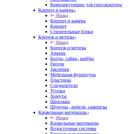
Комплектующие для гипсокартона
Кирпич и камень
Назад
Кирпич и камень
Кирпич
Строительные блоки
Крепеж и метизы
Назад
Крепеж и метизы
Анкера
Болты, гайки, шайбы
Гвозди
Заклёпки
Мебельная фурнитура
Пластины
Соединители
Уголки
Хомуты
Шпильки
Шурупы, дюбеля, саморезы
Кровельные материалы
Назад
Кровельные материалы
Водосточные системы
Кровельные материалы