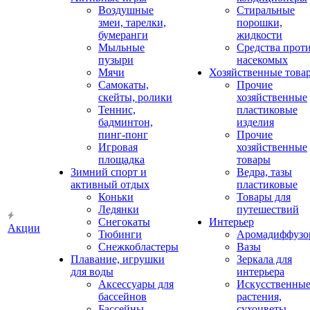
Воздушные
Стиральные
змеи, тарелки,
порошки,
бумеранги
жидкости
Мыльные
Средства прот
пузыри
насекомых
Мячи
Хозяйственные това
Самокаты,
Прочие
скейты, ролики
хозяйственные
Теннис,
пластиковые
бадминтон,
изделия
пинг-понг
Прочие
Игровая
хозяйственные
площадка
товары
Зимний спорт и
Ведра, тазы
активный отдых
пластиковые
Коньки
Товары для
Ледянки
путешествий
Снегокаты
Интерьер
Акции
Тюбинги
Аромадиффузо
Снежкобластеры
Вазы
Плавание, игрушки
Зеркала для
для воды
интерьера
Аксессуары для
Искусственны
бассейнов
растения,
Бассейны
сухоцветы