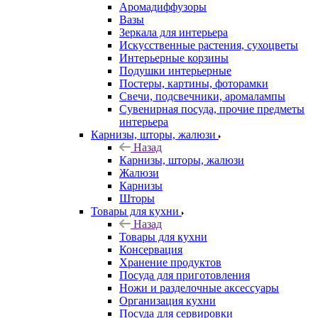
Аромадиффузоры
Вазы
Зеркала для интерьера
Искусственные растения, сухоцветы
Интерьерные корзины
Подушки интерьерные
Постеры, картины, фоторамки
Свечи, подсвечники, аромалампы
Сувенирная посуда, прочие предметы
интерьера
Карнизы, шторы, жалюзи
Назад
Карнизы, шторы, жалюзи
Жалюзи
Карнизы
Шторы
Товары для кухни
Назад
Товары для кухни
Консервация
Хранение продуктов
Посуда для приготовления
Ножи и разделочные аксессуары
Организация кухни
Посуда для сервировки