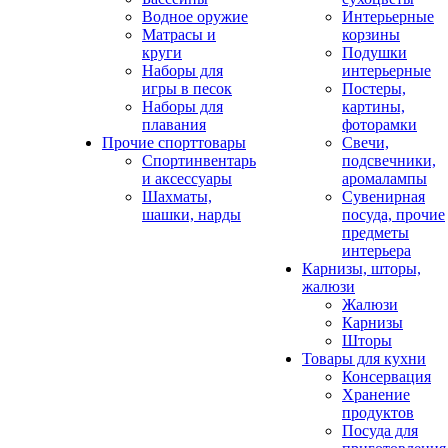
Водное оружие
Интерьерные
Матрасы и
корзины
круги
Подушки
Наборы для
интерьерные
игры в песок
Постеры,
Наборы для
картины,
плавания
фоторамки
Прочие спорттовары
Свечи,
Спортинвентарь
подсвечники,
и аксессуары
аромалампы
Шахматы,
Сувенирная
шашки, нарды
посуда, прочие
предметы
интерьера
Карнизы, шторы,
жалюзи
Жалюзи
Карнизы
Шторы
Товары для кухни
Консервация
Хранение
продуктов
Посуда для