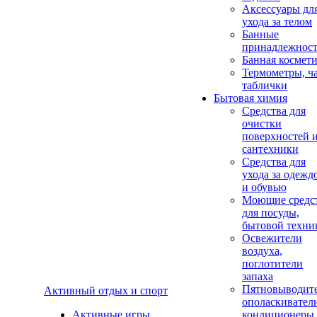
Аксеcсуары дл
ухода за телом
Банные
принадлежнос
Банная космет
Термометры, ч
таблички
Бытовая химия
Средства для
очистки
поверхностей 
сантехники
Средства для
ухода за одежд
и обувью
Моющие средс
для посуды,
бытовой техни
Освежители
воздуха,
поглотители
запаха
Пятновыводите
Активный отдых и спорт
ополаскивател
Активные игры
кондиционеры