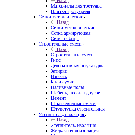
Назад
Материалы для тротуара
Плитка тротуарная
Сетки металлические
Назад
Сетки металлические
Сетка армирующая
Сетка-рабица
Строительные смеси
Назад
Строительные смеси
Гипс
Декоративная штукатурка
Затирки
Известь
Клеи сухие
Наливные полы
Щебень, песок и другое
Цемент
Шпатлевочные смеси
Штукатурка строительная
Утеплитель, изоляция
Назад
Утеплитель, изоляция
Жидкая теплоизоляция