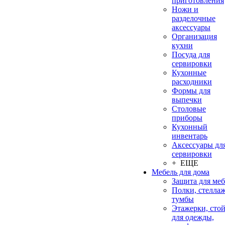
приготовления
Ножи и
разделочные
аксессуары
Организация
кухни
Посуда для
сервировки
Кухонные
расходники
Формы для
выпечки
Столовые
приборы
Кухонный
инвентарь
Аксессуары дл
сервировки
+ ЕЩЕ
Мебель для дома
Защита для ме
Полки, стеллаж
тумбы
Этажерки, сто
для одежды,