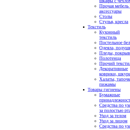
шкафы с чехло
Прочая мебель
аксессуары
Столы
Стулья, кресла
Текстиль
Кухонный
текстиль
Постельное бел
Одеяла, подуш
Пледы, покрыв
Полотенца
Прочий тексти
Декоративные
коврики, шкур
Халаты, тапочк
пижамы
Товары гигиены
Бумажные
принадлежнос
Средства по ух
за полостью рт
Уход за телом
Уход за лицом
Средства по ух