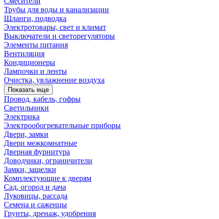
Смесители
Трубы для воды и канализации
Шланги, подводка
Электротовары, свет и климат
Выключатели и светорегуляторы
Элементы питания
Вентиляция
Кондиционеры
Лампочки и ленты
Очистка, увлажнение воздуха
Показать еще
Провод, кабель, гофры
Светильники
Электрика
Электрообогревательные приборы
Двери, замки
Двери межкомнатные
Дверная фурнитура
Доводчики, ограничители
Замки, защелки
Комплектующие к дверям
Сад, огород и дача
Луковицы, рассада
Семена и саженцы
Грунты, дренаж, удобрения