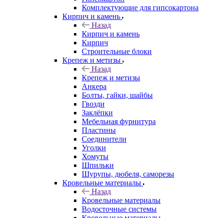
Комплектующие для гипсокартона
Кирпич и камень
Назад
Кирпич и камень
Кирпич
Строительные блоки
Крепеж и метизы
Назад
Крепеж и метизы
Анкера
Болты, гайки, шайбы
Гвозди
Заклёпки
Мебельная фурнитура
Пластины
Соединители
Уголки
Хомуты
Шпильки
Шурупы, дюбеля, саморезы
Кровельные материалы
Назад
Кровельные материалы
Водосточные системы
Кровельные материалы