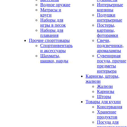
Водное оружие
Интерьерные
Матрасы и
корзины
круги
Подушки
Наборы для
интерьерные
игры в песок
Постеры,
Наборы для
картины,
плавания
фоторамки
Прочие спорттовары
Свечи,
Спортинвентарь
подсвечники,
и аксессуары
аромалампы
Шахматы,
Сувенирная
шашки, нарды
посуда, прочие
предметы
интерьера
Карнизы, шторы,
жалюзи
Жалюзи
Карнизы
Шторы
Товары для кухни
Консервация
Хранение
продуктов
Посуда для