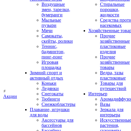
Воздушные
Стиральные
змеи, тарелки,
порошки,
бумеранги
жидкости
Мыльные
Средства прот
пузыри
насекомых
Мячи
Хозяйственные това
Самокаты,
Прочие
скейты, ролики
хозяйственные
Теннис,
пластиковые
бадминтон,
изделия
пинг-понг
Прочие
Игровая
хозяйственные
площадка
товары
Зимний спорт и
Ведра, тазы
активный отдых
пластиковые
Коньки
Товары для
Ледянки
путешествий
Снегокаты
Интерьер
Акции
Тюбинги
Аромадиффузо
Снежкобластеры
Вазы
Плавание, игрушки
Зеркала для
для воды
интерьера
Аксессуары для
Искусственны
бассейнов
растения,
Бассейны
сухоцветы