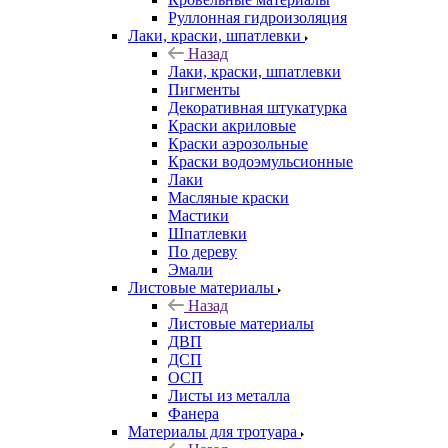
Руллонная гидроизоляция
Лаки, краски, шпатлевки
Назад
Лаки, краски, шпатлевки
Пигменты
Декоративная штукатурка
Краски акриловые
Краски аэрозольные
Краски водоэмульсионные
Лаки
Масляные краски
Мастики
Шпатлевки
По дереву
Эмали
Листовые материалы
Назад
Листовые материалы
ДВП
ДСП
ОСП
Листы из металла
Фанера
Материалы для тротуара