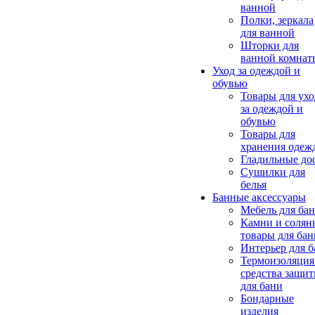
ванной
Полки, зеркала
для ванной
Шторки для
ванной комнат
Уход за одеждой и
обувью
Товары для ухо
за одеждой и
обувью
Товары для
хранения одеж
Гладильные до
Сушилки для
белья
Банные аксессуары
Мебель для ба
Камни и солян
товары для бан
Интерьер для 
Термоизоляция
средства защи
для бани
Бондарные
изделия