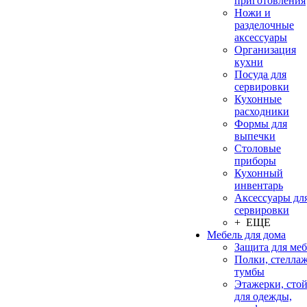
приготовления
Ножи и
разделочные
аксессуары
Организация
кухни
Посуда для
сервировки
Кухонные
расходники
Формы для
выпечки
Столовые
приборы
Кухонный
инвентарь
Аксессуары дл
сервировки
+ ЕЩЕ
Мебель для дома
Защита для ме
Полки, стеллаж
тумбы
Этажерки, сто
для одежды,