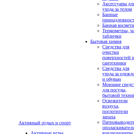
Аксеcсуары дл
ухода за телом
Банные
принадлежнос
Банная космет
Термометры, ч
таблички
Бытовая химия
Средства для
очистки
поверхностей 
сантехники
Средства для
ухода за одежд
и обувью
Моющие средс
для посуды,
бытовой техни
Освежители
воздуха,
поглотители
запаха
Пятновыводите
Активный отдых и спорт
ополаскивател
Активные игры
кондиционеры