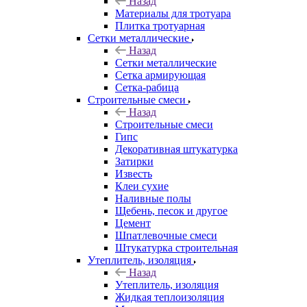
Назад
Материалы для тротуара
Плитка тротуарная
Сетки металлические
Назад
Сетки металлические
Сетка армирующая
Сетка-рабица
Строительные смеси
Назад
Строительные смеси
Гипс
Декоративная штукатурка
Затирки
Известь
Клеи сухие
Наливные полы
Щебень, песок и другое
Цемент
Шпатлевочные смеси
Штукатурка строительная
Утеплитель, изоляция
Назад
Утеплитель, изоляция
Жидкая теплоизоляция