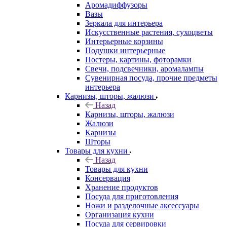
Аромадиффузоры
Вазы
Зеркала для интерьера
Искусственные растения, сухоцветы
Интерьерные корзины
Подушки интерьерные
Постеры, картины, фоторамки
Свечи, подсвечники, аромалампы
Сувенирная посуда, прочие предметы
интерьера
Карнизы, шторы, жалюзи
Назад
Карнизы, шторы, жалюзи
Жалюзи
Карнизы
Шторы
Товары для кухни
Назад
Товары для кухни
Консервация
Хранение продуктов
Посуда для приготовления
Ножи и разделочные аксессуары
Организация кухни
Посуда для сервировки